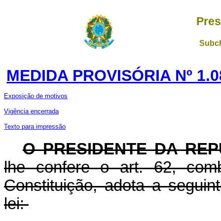
Pres
Subch
MEDIDA PROVISÓRIA Nº 1.0
Exposição de motivos
Vigência encerrada
Texto para impressão
O PRESIDENTE DA REP
lhe confere o art. 62, com
Constituição, adota a seguin
lei: