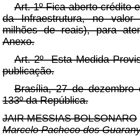
Art. 1º Fica aberto crédito 
da Infraestrutura, no valo
milhões de reais), para at
Anexo.
Art. 2º Esta Medida Provis
publicação.
Brasília, 27 de dezembro
133º da República.
JAIR MESSIAS BOLSONARO
Marcelo Pacheco dos Guaran