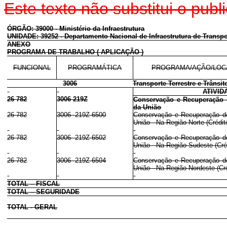
Este texto não substitui o pu
ÓRGÃO: 39000 - Ministério da Infraestrutura
UNIDADE: 39252 - Departamento Nacional de Infraestrutura de Transpo
ANEXO
PROGRAMA DE TRABALHO ( APLICAÇÃO )
FUNCIONAL
PROGRAMÁTICA
PROGRAMA/AÇÃO/LOC
3006
Transporte Terrestre e Trânsit
ATIVID
26 782
3006 219Z
Conservação e Recuperação d
da União
26 782
3006 219Z 6500
Conservação e Recuperação de 
União - Na Região Norte (Crédit
26 782
3006 219Z 6502
Conservação e Recuperação de 
União - Na Região Sudeste (Créd
26 782
3006 219Z 6504
Conservação e Recuperação de 
União - Na Região Nordeste (Cré
TOTAL – FISCAL
TOTAL – SEGURIDADE
TOTAL - GERAL