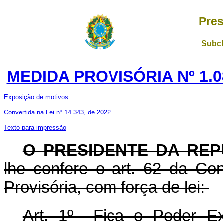
Pres
Subch
MEDIDA PROVISÓRIA Nº 1.0
Exposição de motivos
Convertida na Lei nº 14.343, de 2022
Texto para impressão
O PRESIDENTE DA REP
lhe confere o art. 62 da Con
Provisória, com força de lei:
Art. 1º Fica o Poder Exe