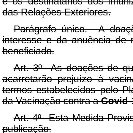
e os destinatários dos imuni
das Relações Exteriores.
Parágrafo único. A doaç
interesse e da anuência de 
beneficiado.
Art. 3º As doações de que
acarretarão prejuízo à vaci
termos estabelecidos pelo P
da Vacinação contra a
Covid-
Art. 4º Esta Medida Provis
publicação.