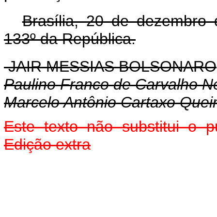
Brasília, 20 de dezembro
133º da República.
JAIR MESSIAS BOLSONARO
Paulino Franco de Carvalho N
Marcelo Antônio Cartaxo Quei
Este texto não substitui o
Edição extra