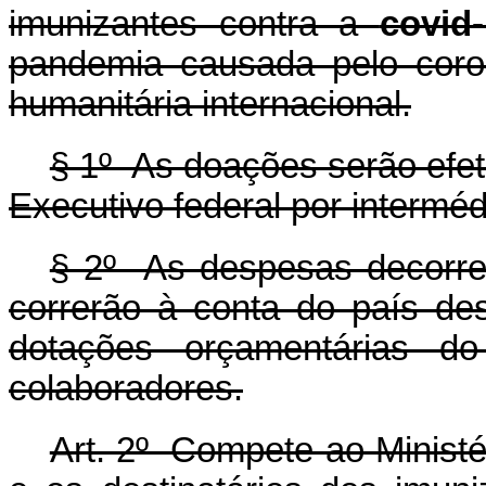
imunizantes contra a
covid
pandemia causada pelo coro
humanitária internacional.
§ 1º As doações serão efet
Executivo federal por interméd
§ 2º As despesas decorren
correrão à conta do país de
dotações orçamentárias d
colaboradores.
Art. 2º Compete ao Ministér