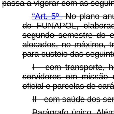
passa a vigorar com as seguin
“Art. 5º
No plano anu
do FUNAPOL, elaborad
segundo semestre do ex
alocados, no máximo, tri
para custeio das seguin
I - com transporte,
servidores em missão 
oficial e parcelas de cará
II - com saúde dos ser
Parágrafo único. Alé