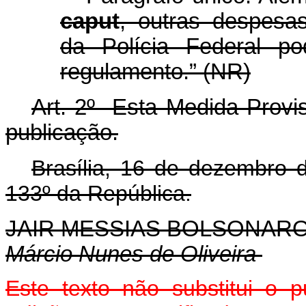
caput
, outras despesas
da Polícia Federal po
regulamento.” (NR)
Art. 2º Esta Medida Provis
publicação.
Brasília, 16 de dezembro 
133º da República.
JAIR MESSIAS BOLSONAR
Márcio Nunes de Oliveira
Este texto não substitui o