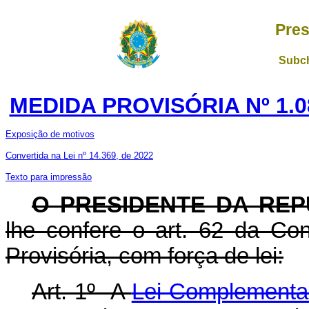
Pres
Subch
MEDIDA PROVISÓRIA Nº 1.0
Exposição de motivos
Convertida na Lei nº 14.369, de 2022
Texto para impressão
O PRESIDENTE DA REP
lhe confere o art. 62 da Con
Provisória, com força de lei:
Art. 1º A
Lei Complementar