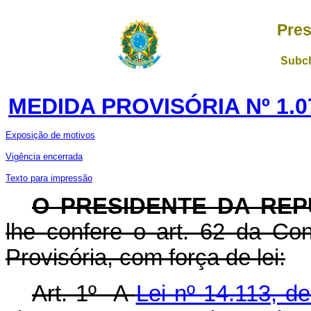
Pres
Subch
MEDIDA PROVISÓRIA Nº 1.0
Exposição de motivos
Vigência encerrada
Texto para impressão
O PRESIDENTE DA REP
lhe confere o art. 62 da Con
Provisória, com força de lei:
Art. 1º A
Lei nº 14.113, 