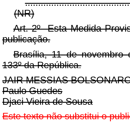
........................................
(NR)
Art. 2º Esta Medida Provis
publicação.
Brasília, 11 de novembro
133º da República.
JAIR MESSIAS BOLSONAR
Paulo Guedes
Djaci Vieira de Sousa
Este texto não substitui o pu