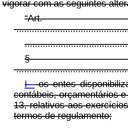
vigorar com as seguintes alte
“Ar
............................................
........................................
§
............................................
I -
os entes disponibili
contábeis, orçamentários e f
13, relativos aos exercício
termos de regulamento;