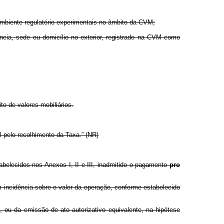
 ambiente regulatório experimentais no âmbito da CVM;
idência, sede ou domicílio no exterior, registrado na CVM como
to de valores mobiliários.
l pelo recolhimento da Taxa.” (NR)
belecidos nos Anexos I, II e III, inadmitido o pagamento
pro
om incidência sobre o valor da operação, conforme estabelecido
i, ou da emissão de ato autorizativo equivalente, na hipótese