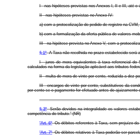
I - nas hipóteses previstas nos Anexos I, II e III, até 
II - nas hipóteses previstas no Anexo IV:
a) com a protocolização do pedido de registro na CVM, n
b) com a formalização da oferta pública de valores mob
III - na hipótese prevista no Anexo V, com a protocoliz
§ 1º
A Taxa não recolhida no prazo estabelecido será 
I - juros de mora equivalentes à taxa referencial d
calculados na forma da legislação aplicável aos tributos feder
II - multa de mora de vinte por cento, reduzida a dez p
III - encargos de vinte por cento, substitutivos da co
por cento se o pagamento for efetuado antes do ajuizamento
................................................................................
§ 3º
Serão devidos na integralidade os valores estabel
competência do tributo.” (NR)
“Art. 6º
Os débitos referentes à Taxa, sem prejuízo da r
“Art. 7º
Os débitos relativos à Taxa poderão ser parcela