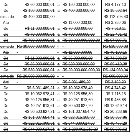
De
R$ 60.000.000,01
a
R$ 180.000.000,00
R$ 4.177,10
De
R$ 180.000.000,01
a
R$ 400.000.000,00
R$ 18.592,64
cima de
R$ 400.000.000,00
R$ 112.795,40
Até
R$ 11.000.000,00
R$ 3.759,06
De
R$ 11.000.000,01
a
R$ 70.000.000,00
R$ 7.518,11
De
R$ 70.000.000,01
a
R$ 700.000.000,00
R$ 22.431,42
De
R$ 700.000.000,01
a
R$ 30.000.000.000,00
R$ 97.097,71
cima de
R$ 30.000.000.000,00
R$ 530.880,38
Até
R$ 11.000.000,00
R$ 40.193,15
De
R$ 11.000.000,01
a
R$ 86.000.000,00
R$ 74.508,59
De
R$ 86.000.000,01
a
R$ 580.000.000,00
R$ 89.410,38
De
R$ 580.000.000,01
a
R$ 20.000.000.000,00
R$ 134.960,94
cima de
R$ 20.000.000.000,00
R$ 600.000,00
Até
R$ 5.031.489,20
R$ 3.162,29
De
R$ 5.031.489,21
a
R$ 10.062.978,40
R$ 4.743,42
De
R$ 10.062.978,41
a
R$ 20.125.956,80
R$ 7.115,15
De
R$ 20.125.956,81
a
R$ 40.251.913,60
R$ 9.486,88
De
R$ 40.251.913,61
a
R$ 80.503.827,20
R$ 12.649,14
De
R$ 80.503.827,21
a
R$ 161.007.654,40
R$ 20.238,66
De
R$ 161.007.654,41
a
R$ 322.015.308,80
R$ 30.357,96
De
R$ 322.015.308,81
a
R$ 644.030.617,60
R$ 40.477,29
De
R$ 644.030.617,61
a
R$ 1.288.061.215,20
R$ 50.596,62