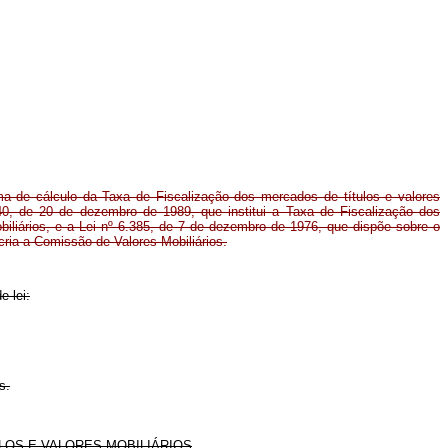
ma de cálculo da Taxa de Fiscalização dos mercados de títulos e valores
.940, de 20 de dezembro de 1989, que institui a Taxa de Fiscalização dos
biliários, e a Lei nº 6.385, de 7 de dezembro de 1976, que dispõe sobre o
cria a Comissão de Valores Mobiliários.
e lei:
s.
LOS E VALORES MOBILIÁRIOS