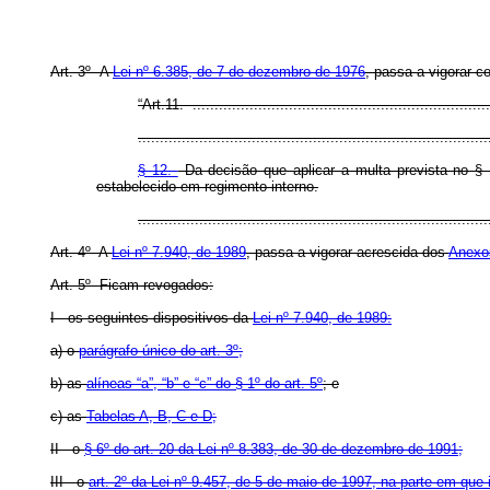
Art. 3º A
Lei nº 6.385, de 7 de dezembro de 1976
, passa a vigorar c
“Art.11. .....................................................................
................................................................................
§ 12.
Da decisão que aplicar a multa prevista no § 
estabelecido em regimento interno.
..............................................................................
Art. 4º A
Lei nº 7.940, de 1989
, passa a vigorar acrescida dos
Anexo
Art. 5º Ficam revogados:
I - os seguintes dispositivos da
Lei nº 7.940, de 1989:
a) o
parágrafo único do art. 3º;
b) as
alíneas “a”, “b” e “c” do § 1º do art. 5º
; e
c) as
Tabelas A, B, C e D;
II - o
§ 6º do art. 20 da Lei nº 8.383, de 30 de dezembro de 1991;
III - o
art. 2º da Lei nº 9.457, de 5 de maio de 1997, na parte em que i