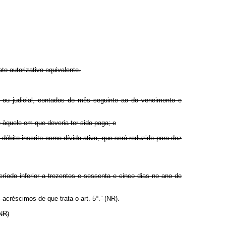
to autorizativo equivalente.
a ou judicial, contados do mês seguinte ao do vencimento e
e àquele em que deveria ter sido paga; e
débito inscrito como dívida ativa, que será reduzido para dez
ríodo inferior a trezentos e sessenta e cinco dias no ano de
acréscimos de que trata o art. 5º.” (NR).
(NR)