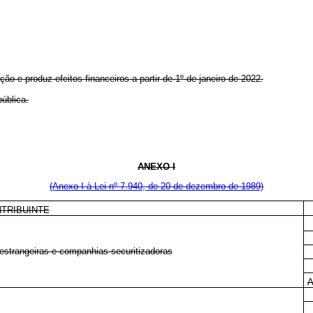
ão e produz efeitos financeiros a partir de 1º de janeiro de 2022.
ública.
ANEXO I
(Anexo I à Lei nº 7.940, de 20 de dezembro de 1989)
TRIBUINTE
strangeiras e companhias securitizadoras
A