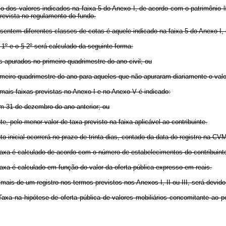
o dos valores indicados na faixa 5 do Anexo I, de acordo com o patrimônio 
revista no regulamento do fundo.
entem diferentes classes de cotas é aquele indicado na faixa 5 do Anexo I, 
 1º e o § 2º será calculado da seguinte forma:
os apurados no primeiro quadrimestre do ano civil; ou
primeiro quadrimestre do ano para aqueles que não apuraram diariamente o valo
mais faixas previstas no Anexo I e no Anexo V é indicado:
 em 31 de dezembro do ano anterior; ou
te, pelo menor valor de taxa previsto na faixa aplicável ao contribuinte.
o inicial ocorrerá no prazo de trinta dias, contado da data do registro na CV
 Taxa é calculado de acordo com o número de estabelecimentos do contribuint
axa é calculado em função do valor da oferta pública expresso em reais.
is de um registro nos termos previstos nos Anexos I, II ou III, será devido 
a na hipótese de oferta pública de valores mobiliários concomitante ao pedi