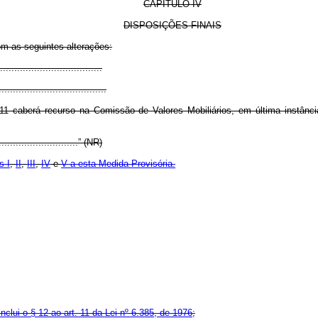
CAPÍTULO IV
DISPOSIÇÕES FINAIS
om as seguintes alterações:
...................................
......................................
11 caberá recurso na Comissão de Valores Mobiliários, em última instânc
..............................” (NR)
s I
,
II
,
III
,
IV
e
V a esta Medida Provisória.
nclui o § 12 ao art. 11 da Lei nº 6.385, de 1976;