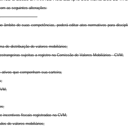
com as seguintes alterações:
................................
 âmbito de suas competências, poderá editar atos normativos para disciplin
ma de distribuição de valores mobiliários;
strangeiras sujeitas a registro na Comissão de Valores Mobiliários - CVM;
s ativos que componham sua carteira;
s;
 CVM;
os;
de incentivos fiscais registradas na CVM;
dos de valores mobiliários;