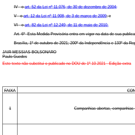
IV - o
art. 52 da Lei nº 11.076, de 30 de dezembro de 2004;
V - o
art. 12 da Lei nº 11.908, de 3 de março de 2009
; e
VI - o
art. 82 da Lei nº 12.249, de 11 de maio de 2010.
Art. 6º Esta Medida Provisória entra em vigor na data de sua publicaç
Brasília, 1º de outubro de 2021; 200º da Independência e 133º da Rep
JAIR MESSIAS BOLSONARO
Paulo Guedes
Este texto não substitui o publicado no DOU de 1º.10.2021 - Edição extra
FAIXA
CON
1
Companhias abertas, companhias e