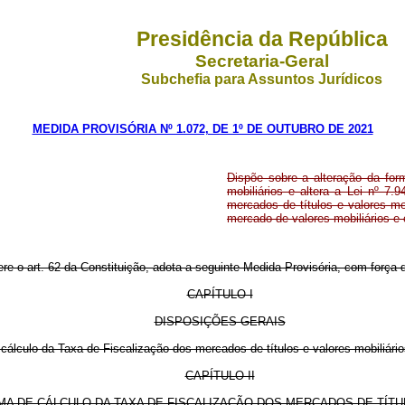
Presidência da República
Secretaria-Geral
Subchefia para Assuntos Jurídicos
MEDIDA PROVISÓRIA Nº 1.072, DE 1º DE OUTUBRO DE 2021
Dispõe sobre a alteração da for
mobiliários e altera a Lei nº 7
mercados de títulos e valores mo
mercado de valores mobiliários e 
ere o art. 62 da Constituição, adota a seguinte Medida Provisória, com força d
CAPÍTULO I
DISPOSIÇÕES GERAIS
cálculo da Taxa de Fiscalização dos mercados de títulos e valores mobiliário
CAPÍTULO II
MA DE CÁLCULO DA TAXA DE FISCALIZAÇÃO DOS MERCADOS DE TÍTU