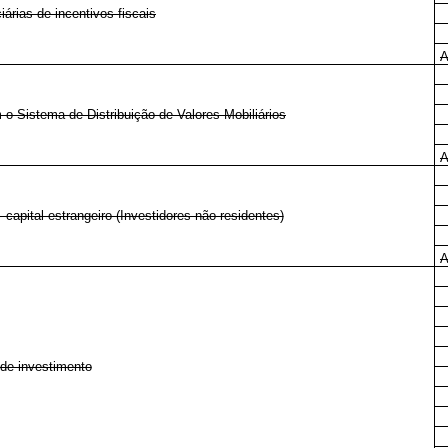
árias de incentivos fiscais
A
 o Sistema de Distribuição de Valores Mobiliários
A
- capital estrangeiro (Investidores não residentes)
A
de investimento