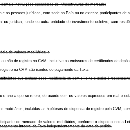
as demais instituições operadoras de infraestruturas de mercado;
ivo e as pessoas jurídicas, com sede no País ou no exterior, participantes de
tural ou jurídica, fundo ou outra entidade de investimento coletivo, com res
ódia de valores mobiliários; e
 ou não de registro na CVM, inclusive os emissores de certificados de depósi
 a registro na CVM são isentos do pagamento da Taxa.
tribuintes que tenham sede, residência ou domicílio no exterior é responsáve
.................................
o o ano a que se refere, de acordo com os valores expressos em real e esta
lores mobiliários, incluídas as hipóteses de dispensa de registro pela CVM, c
articipante do mercado de valores mobiliários, conforme o disposto nesta Le
agamento integral da Taxa independentemente da data do pedido.