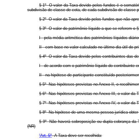
§ 1º O valor da Taxa devido pelos fundos é o somatóri
subdivisão de classe de cota, de cada subdivisão de classe p
§ 2º O valor da Taxa devido pelos fundos que não apres
§ 3º O valor do patrimônio líquido a que se referem o §
I - pela média aritmética dos patrimônios líquidos diári
II - com base no valor calculado no último dia útil do 
§ 4º O valor da Taxa devido pelos contribuintes das de
I - de acordo com o patrimônio líquido do contribuinte
II - na hipótese de participante constituído posteriormen
§ 5º Nas hipóteses previstas no Anexo II, o recolhiment
§ 6º Nas hipóteses previstas no Anexo III, o valor da
§ 7º Nas hipóteses previstas no Anexo IV, o valor da T
§ 8º Na hipótese de uma mesma pessoa jurídica obter ma
§ 9º Não haverá sobreposição ou dupla cobrança da Tax
(NR)
“Art. 5º
A Taxa deve ser recolhida: