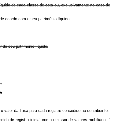
líquido de cada classe de cota ou, exclusivamente no caso de
de acordo com o seu patrimônio líquido.
r de seu patrimônio líquido.
M.
e.
o valor da Taxa para cada registro concedido ao contribuinte.
do de registro inicial como emissor de valores mobiliários.”