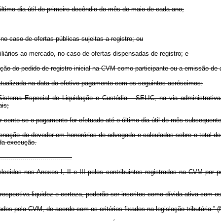
o último dia útil do primeiro decêndio do mês de maio de cada ano;
o caso de ofertas públicas sujeitas a registro; ou
iliários ao mercado, no caso de ofertas dispensadas de registro; e
ação do pedido de registro inicial na CVM como participante ou a emissão de a
atualizada na data do efetivo pagamento com os seguintes acréscimos:
o Sistema Especial de Liquidação e Custódia - SELIC, na via administrativ
ais;
or cento se o pagamento for efetuado até o último dia útil do mês subsequent
ndenação do devedor em honorários de advogado e calculados sobre o total do 
 da execução.
.....................................
ecidos nos Anexos I, II e III pelos contribuintes registrados na CVM por pe
espectiva liquidez e certeza, poderão ser inscritos como dívida ativa com os 
dos pela CVM, de acordo com os critérios fixados na legislação tributária.” 