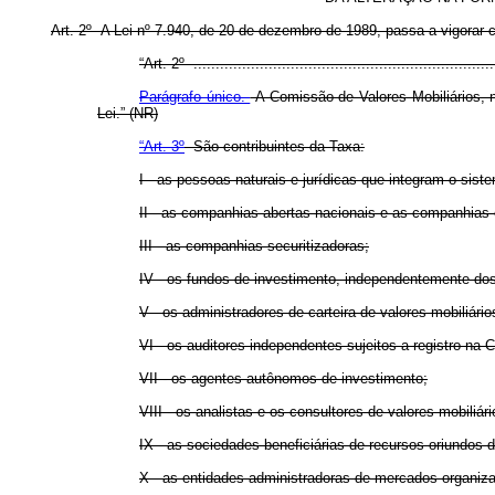
Art. 2º A Lei nº 7.940, de 20 de dezembro de 1989, passa a vigorar 
“Art. 2º .....................................................................
Parágrafo único.
A Comissão de Valores Mobiliários, no
Lei.” (NR)
“Art. 3º
São contribuintes da Taxa:
I - as pessoas naturais e jurídicas que integram o siste
II - as companhias abertas nacionais e as companhias e
III - as companhias securitizadoras;
IV - os fundos de investimento, independentemente do
V - os administradores de carteira de valores mobiliário
VI - os auditores independentes sujeitos a registro na
VII - os agentes autônomos de investimento;
VIII - os analistas e os consultores de valores mobiliári
IX - as sociedades beneficiárias de recursos oriundos 
X - as entidades administradoras de mercados organiza