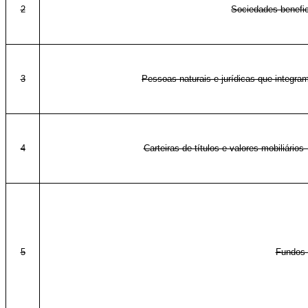
2
Sociedades benefici
3
Pessoas naturais e jurídicas que integram
4
Carteiras de títulos e valores mobiliários 
5
Fundos 