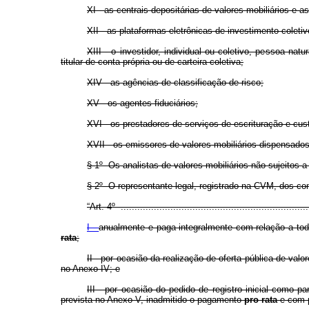
XI - as centrais depositárias de valores mobiliários e 
XII - as plataformas eletrônicas de investimento colet
XIII - o investidor, individual ou coletivo, pessoa na
titular de conta própria ou de carteira coletiva;
XIV - as agências de classificação de risco;
XV - os agentes fiduciários;
XVI - os prestadores de serviços de escrituração e cust
XVII - os emissores de valores mobiliários dispensados
§ 1º Os analistas de valores mobiliários não sujeitos
§ 2º O representante legal, registrado na CVM, dos con
“Art. 4º .....................................................................
I -
anualmente e paga integralmente com relação a tod
rata
;
II - por ocasião da realização de oferta pública de va
no Anexo IV; e
III - por ocasião do pedido de registro inicial como p
prevista no Anexo V, inadmitido o pagamento
pro rata
e com p