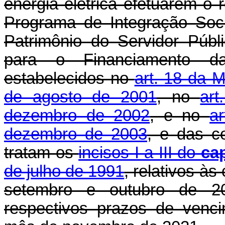
energia elétrica efetuarem o 
Programa de Integração Soc
Patrimônio do Servidor Públ
para o Financiamento da
estabelecidos no
art. 18 da M
de agosto de 2001
, no
ar
dezembro de 2002
, e no
a
dezembro de 2003
, e das co
tratam os
incisos I a III do
ca
de julho de 1991
, relativos à
setembro e outubro de 20
respectivos prazos de venc