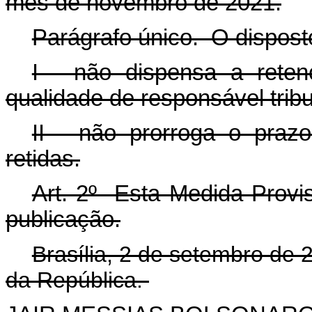
mês de novembro de 2021.
Parágrafo único. O dispos
I - não dispensa a reten
qualidade de responsável tribu
II - não prorroga o praz
retidas.
Art. 2º Esta Medida Provis
publicação.
Brasília, 2 de setembro de
da República.