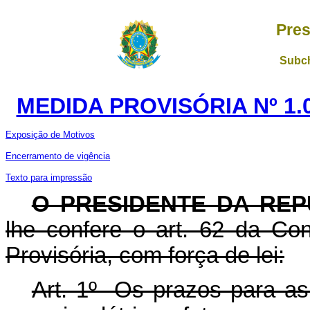
Pres
Subch
MEDIDA PROVISÓRIA Nº 1.
Exposição de Motivos
Encerramento de vigência
Texto para impressão
O PRESIDENTE DA REP
lhe confere o art. 62 da Con
Provisória, com força de lei:
Art. 1º Os prazos para as 