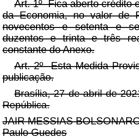
Art. 1º Fica aberto crédito 
da Economia, no valor de R
novecentos e setenta e se
duzentos e trinta e três r
constante do Anexo.
Art. 2º Esta Medida Provis
publicação.
Brasília, 27 de abril de 2
República.
JAIR MESSIAS BOLSONAR
Paulo Guedes