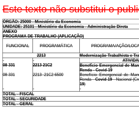
Este texto não substitui o pu
ÓRGÃO: 25000 - Ministério da Economia
UNIDADE: 25101 - Ministério da Economia - Administração Direta
ANEXO
PROGRAMA DE TRABALHO (APLICAÇÃO)
FUNCIONAL
PROGRAMÁTICA
PROGRAMA/AÇÃO/LOCA
2213
Modernização Trabalhista e Tr
ATIVID
08 331
2213 21C2
Benefício Emergencial de Ma
Renda - Covid-19
08 331
2213 21C2 6500
Benefício Emergencial de Ma
Renda -
Covid-19
- Nacional (Cré
19
)
TOTAL - FISCAL
TOTAL - SEGURIDADE
TOTAL - GERAL