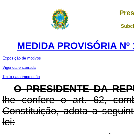
Pres
Subch
MEDIDA PROVISÓRIA Nº 1
Exposição de motivos
Vigência encerrada
Texto para impressão
O PRESIDENTE DA REP
lhe confere o art. 62, com
Constituição, adota a seguin
lei: