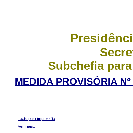
Presidênci
Secre
Subchefia para
MEDIDA PROVISÓRIA Nº 
Texto para impressão
Ver mais...