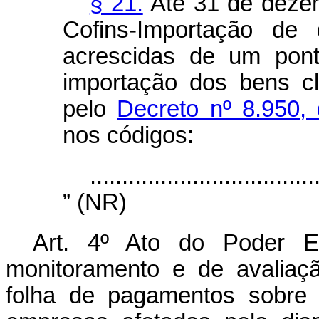
§ 21.
Até 31 de dezem
Cofins-Importação de 
acrescidas de um pont
importação dos bens cl
pelo
Decreto nº 8.950
nos códigos:
...................................
” (NR)
Art. 4º Ato do Poder Ex
monitoramento e de avaliaç
folha de pagamentos sobre