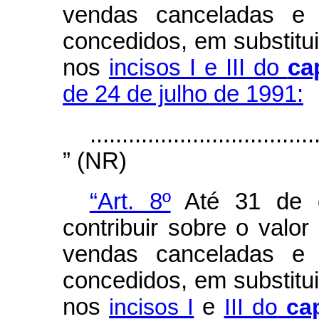
vendas canceladas e o
concedidos, em substitui
nos
incisos I e III do
ca
de 24 de julho de 1991:
...................................
” (NR)
“Art. 8º
Até 31 de d
contribuir sobre o valor
vendas canceladas e o
concedidos, em substitui
nos
incisos I
e
III do
ca