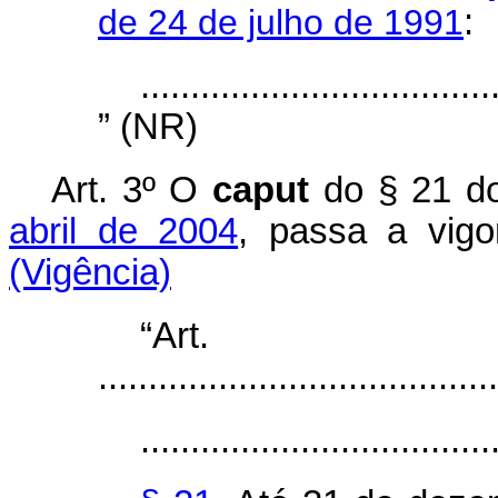
de 24 de julho de 1991
:
...................................
” (NR)
Art. 3º O
caput
do § 21 do
abril de 2004
, passa a vi
(Vigência)
“Ar
........................................
...................................