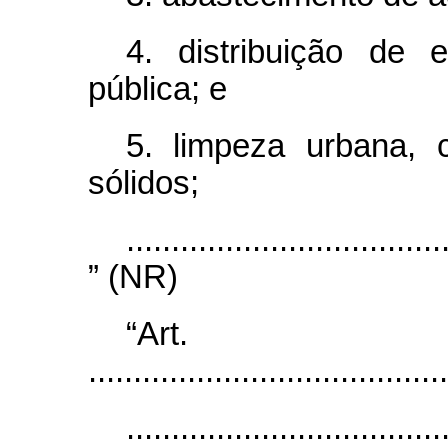
4. distribuição de e
pública; e
5. limpeza urbana, 
sólidos;
...................................
” (NR)
“Ar
........................................
...................................