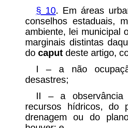
§ 10
. Em áreas urba
conselhos estaduais, mu
ambiente, lei municipal o
marginais distintas daqu
do
caput
deste artigo, 
I – a não ocupaç
desastres;
II – a observância
recursos hídricos, do
drenagem ou do plano
houver; e