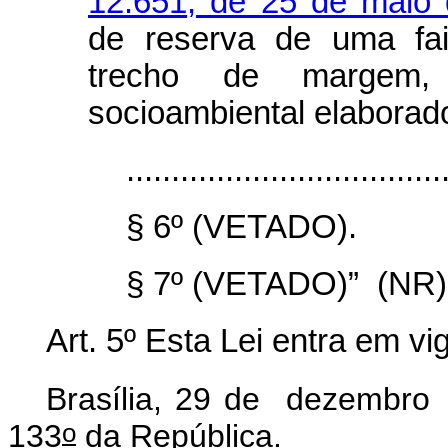
12.651, de 25 de maio
de reserva de uma fai
trecho de margem, 
socioambiental elaborado
...................................
§ 6º (VETADO).
§ 7º (VETADO)” (NR)
Art. 5º Esta Lei entra em vi
Brasília, 29 de dezembro
o
133
da República.