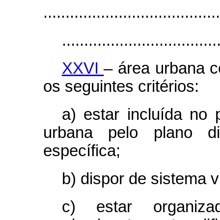
........................................
...................................
XXVI
– área urbana c
os seguintes critérios:
a) estar incluída no
urbana pelo plano di
específica;
b) dispor de sistema v
c) estar organi