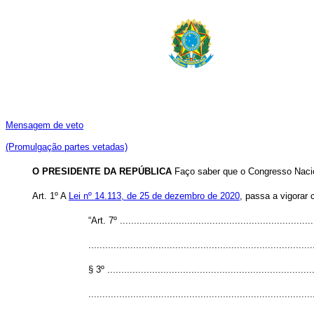
Mensagem de veto
(Promulgação partes vetadas)
O PRESIDENTE DA REPÚBLICA
Faço saber que o Congresso Nacion
Art. 1º A
Lei nº 14.113, de 25 de dezembro de 2020
, passa a vigorar
“Art. 7º ......................................................................
................................................................................
§ 3º ..........................................................................
................................................................................