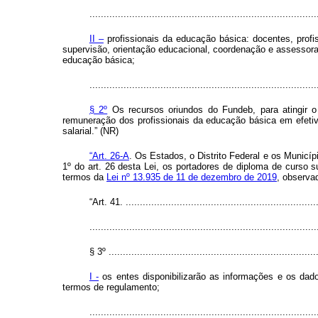
................................................................................
II –
profissionais da educação básica: docentes, profi
supervisão, orientação educacional, coordenação e assessoram
educação básica;
................................................................................
§ 2º
Os recursos oriundos do Fundeb, para atingir 
remuneração dos profissionais da educação básica em efetivo
salarial.” (NR)
“Art. 26-A
. Os Estados, o Distrito Federal e os Municíp
1º do art. 26 desta Lei, os portadores de diploma de curso 
termos da
Lei nº 13.935 de 11 de dezembro de 2019
, observa
“Art. 41. ....................................................................
................................................................................
§ 3º ..........................................................................
I -
os entes disponibilizarão as informações e os dados
termos de regulamento;
...............................................................................