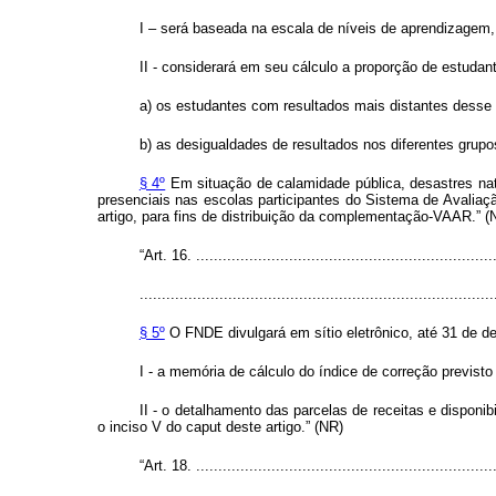
I – será baseada na escala de níveis de aprendizagem, 
II - considerará em seu cálculo a proporção de estuda
a) os estudantes com resultados mais distantes desse 
b) as desigualdades de resultados nos diferentes grup
§ 4º
Em situação de calamidade pública, desastres nat
presenciais nas escolas participantes do Sistema de Avaliaçã
artigo, para fins de distribuição da complementação-VAAR.” (
“Art. 16. ....................................................................
................................................................................
§ 5º
O FNDE divulgará em sítio eletrônico, até 31 de d
I - a memória de cálculo do índice de correção previsto
II - o detalhamento das parcelas de receitas e disponib
o inciso V do
caput
deste artigo.” (NR)
“Art. 18. ....................................................................