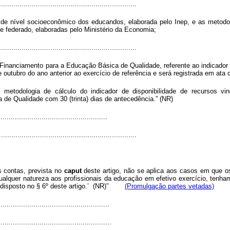
...................................................................
de nível socioeconômico dos educandos, elaborada pelo Inep, e as metodolo
te federado, elaboradas pelo Ministério da Economia;
...................................................................
inanciamento para a Educação Básica de Qualidade, referente ao indicador 
e outubro do ano anterior ao exercício de referência e será registrada em ata
a metodologia de cálculo do indicador de disponibilidade de recursos
de Qualidade com 30 (trinta) dias de antecedência.” (NR)
....................................................
...................................................................
s contas, prevista no
caput
deste artigo, não se aplica aos casos em que os g
alquer natureza aos profissionais da educação em efetivo exercício, tenham 
 o disposto no § 6º deste artigo.’ (NR)”
(Promulgação partes vetadas)
.....................................................
......................................................