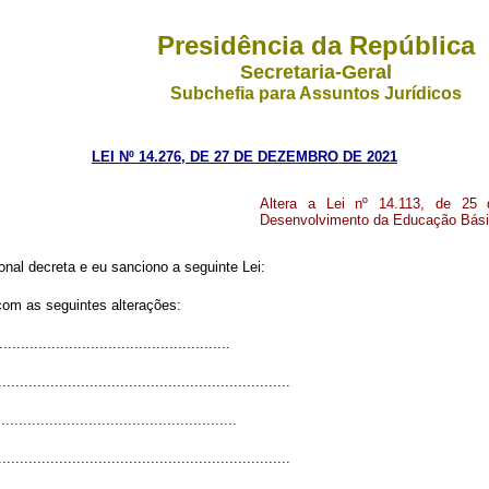
Presidência da República
Secretaria-Geral
Subchefia para Assuntos Jurídicos
LEI Nº 14.276, DE 27 DE DEZEMBRO DE 2021
Altera a Lei nº 14.113, de 25
Desenvolvimento da Educação Básic
al decreta e eu sanciono a seguinte Lei:
 com as seguintes alterações:
....................................................
...................................................................
......................................................
...................................................................