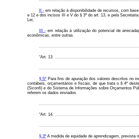
II -
em relação à disponibilidade de recursos, com bas
e 12 e dos incisos III e V do § 3º do art. 13, e pela Secretar
Lei;
III -
em relação à utilização do potencial de arrecada
econômicas, entre outras.
...............................................................................
“Art. 13. ....................................................................
................................................................................
§ 5º
Para fins de apuração dos valores descritos no in
contábeis, orçamentários e fiscais, de que trata o § 4º des
(Siconfi) e do Sistema de Informações sobre Orçamentos Públ
referem os dados enviados.
...............................................................................
“Art. 14. ....................................................................
................................................................................
§ 3º
A medida de equidade de aprendizagem, prevista no 