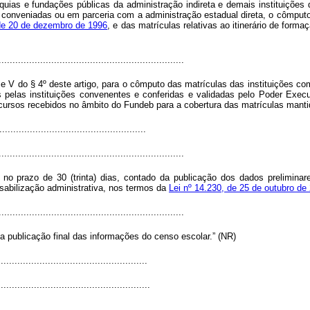
quias e fundações públicas da administração indireta e demais instituições
 conveniadas ou em parceria com a administração estadual direta, o cômputo 
 de 20 de dezembro de 1996
, e das matrículas relativas ao itinerário de forma
...................................................................
V e V do § 4º deste artigo, para o cômputo das matrículas das instituições com
pelas instituições convenentes e conferidas e validadas pelo Poder Execu
ursos recebidos no âmbito do Fundeb para a cobertura das matrículas mantida
....................................................
...................................................................
 no prazo de 30 (trinta) dias, contado da publicação dos dados prelimi
nsabilização administrativa, nos termos da
Lei nº 14.230, de 25 de outubro de
...................................................................
 publicação final das informações do censo escolar.” (NR)
.....................................................
......................................................
...................................................................