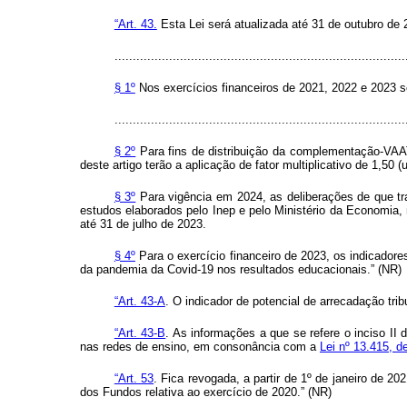
“Art. 43.
Esta Lei será atualizada até 31 de outubro de 
................................................................................
§ 1º
Nos exercícios financeiros de 2021, 2022 e 2023 se
................................................................................
§ 2º
Para fins de distribuição da complementação-VAAT,
deste artigo terão a aplicação de fator multiplicativo de 1,50 
§ 3º
Para vigência em 2024, as deliberações de que tra
estudos elaborados pelo Inep e pelo Ministério da Economia
até 31 de julho de 2023.
§ 4º
Para o exercício financeiro de 2023, os indicadores
da pandemia da Covid-19 nos resultados educacionais.” (NR)
“Art. 43-A
. O indicador de potencial de arrecadação tribu
“Art. 43-B
. As informações a que se refere o inciso II
nas redes de ensino, em consonância com a
Lei nº 13.415, d
“Art. 53
. Fica revogada, a partir de 1º de janeiro de 20
dos Fundos relativa ao exercício de 2020.” (NR)