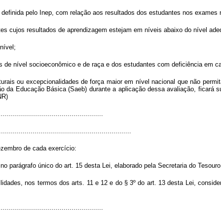
definida pelo Inep, com relação aos resultados dos estudantes nos exames nac
ntes cujos resultados de aprendizagem estejam em níveis abaixo do nível ad
nível;
os de nível socioeconômico e de raça e dos estudantes com deficiência em ca
urais ou excepcionalidades de força maior em nível nacional que não permit
o da Educação Básica (Saeb) durante a aplicação dessa avaliação, ficará su
NR)
....................................................
...................................................................
ezembro de cada exercício:
 no parágrafo único do art. 15 desta Lei, elaborado pela Secretaria do Tesour
ilidades, nos termos dos arts. 11 e 12 e do § 3º do art. 13 desta Lei, consid
....................................................