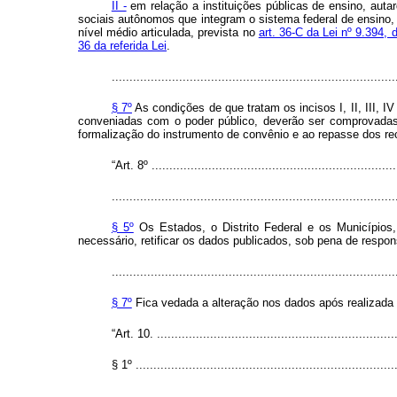
II -
em relação a instituições públicas de ensino, autar
sociais autônomos que integram o sistema federal de ensino,
nível médio articulada, prevista no
art. 36-C da Lei nº 9.394,
36 da referida Lei
.
................................................................................
§ 7º
As condições de que tratam os incisos I, II, III, I
conveniadas com o poder público, deverão ser comprovadas 
formalização do instrumento de convênio e ao repasse dos rec
“Art. 8º ......................................................................
................................................................................
§ 5º
Os Estados, o Distrito Federal e os Municípios,
necessário, retificar os dados publicados, sob pena de respo
................................................................................
§ 7º
Fica vedada a alteração nos dados após realizada a
“Art. 10. ....................................................................
§ 1º ..........................................................................
................................................................................