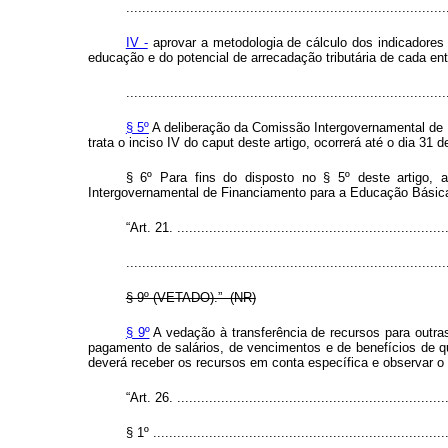
................................................................................
IV -
aprovar a metodologia de cálculo dos indicadores 
educação e do potencial de arrecadação tributária de cada en
................................................................................
§ 5º
A deliberação da Comissão Intergovernamental de F
trata o inciso IV do
caput
deste artigo, ocorrerá até o dia 31 d
§ 6º Para fins do disposto no § 5º deste artigo, 
Intergovernamental de Financiamento para a Educação Básica 
“Art. 21. ....................................................................
................................................................................
§ 9º (VETADO).” (NR)
§ 9º
A vedação à transferência de recursos para outra
pagamento de salários, de vencimentos e de benefícios de qu
deverá receber os recursos em conta específica e observar
“Art. 26. ....................................................................
§ 1º ..........................................................................