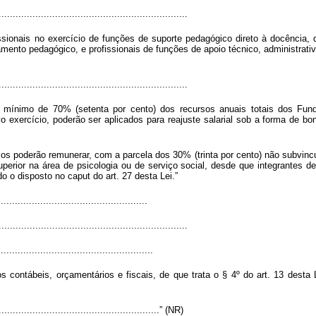
...................................................................
ssionais no exercício de funções de suporte pedagógico direto à docência, 
ento pedagógico, e profissionais de funções de apoio técnico, administrativ
...................................................................
o mínimo de 70% (setenta por cento) dos recursos anuais totais dos Fu
 exercício, poderão ser aplicados para reajuste salarial sob a forma de bon
ios poderão remunerar, com a parcela dos 30% (trinta por cento) não subvincu
superior na área de psicologia ou de serviço social, desde que integrantes 
do o disposto no
caput
do art. 27 desta Lei.”
....................................................
...................................................................
......................................................
 contábeis, orçamentários e fiscais, de que trata o § 4º do art. 13 desta L
..........................................................” (NR)