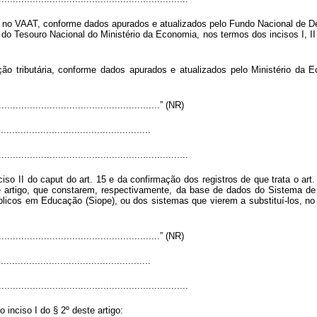
e no VAAT, conforme dados apurados e atualizados pelo Fundo Nacional de 
ia do Tesouro Nacional do Ministério da Economia, nos termos dos incisos I, II 
ção tributária, conforme dados apurados e atualizados pelo Ministério da
..........................................................” (NR)
.....................................................
...................................................................
ciso II do
caput
do art. 15 e da confirmação dos registros de que trata o ar
te artigo, que constarem, respectivamente, da base de dados do Sistema de
icos em Educação (Siope), ou dos sistemas que vierem a substituí-los, no d
..........................................................” (NR)
.....................................................
...................................................................
inciso I do § 2º deste artigo: