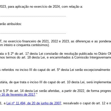
2023, para aplicação no exercício de 2024, com relação a:
...................................................................
rão atribuídos:
...................................................................
 no exercício financeiro de 2021, 2022 e 2023, as diferenças e as ponderaçõ
(um inteiro e cinquenta centésimos).
ta o § 2º do art. 17 desta Lei constarão de resolução publicada no Diário O
, nos termos do art. 18 desta Lei, e encaminhados à Comissão Intergoverna
 referidos no inciso III do
caput
do art. 5º desta Lei serão excepcionalmente
tária, de que trata o inciso III do
caput
do art. 10 desta Lei, será implementad
 do § 3º do art. 14 desta Lei serão aferidas, a partir de 2022, de forma pro
e 16 de fevereiro de 2017
.”
21, a
Lei nº 11.494, de 20 de junho de 2007
, ressalvado o
caput
do art. 12 e 