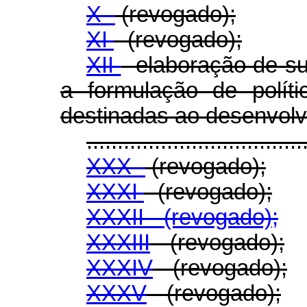
X -
(revogado);
XI
- (revogado);
XII
- elaboração de s
a formulação de polít
destinadas ao desenvolv
...................................
XXX -
(revogado);
XXXI
- (revogado);
XXXII - (revogado);
XXXIII
- (revogado);
XXXIV
- (revogado);
XXXV
- (revogado);