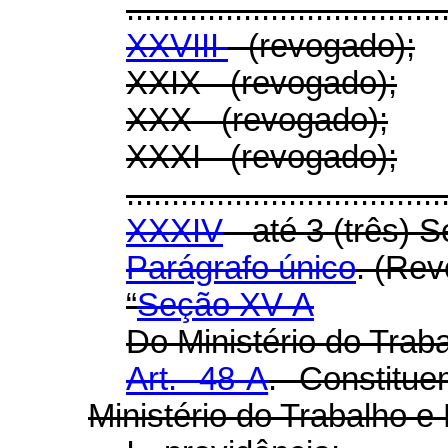
...................................
XXVIII
- (revogado);
XXIX - (revogado);
XXX - (revogado);
XXXI - (revogado);
...................................
XXXIV
- até 3 (três) S
Parágrafo único
. (Re
“
Seção XV-A
Do Ministério do Trab
Art. 48-A
. Constitu
Ministério do Trabalho e