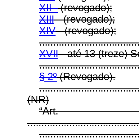
XII -
(revogado);
XIII
- (revogado);
XIV
- (revogado);
...................................
XVII
- até 13 (treze) S
...................................
§ 2º
(Revogado).
...................................
(NR)
“Ar
........................................
...................................