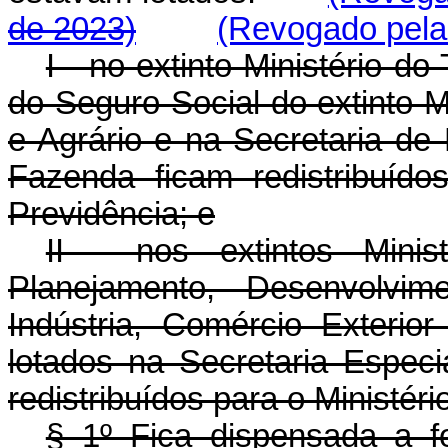
de 2023)
(Revogado pela 
I - no extinto Ministério 
do Seguro Social do extinto M
e Agrário e na Secretaria de 
Fazenda ficam redistribuído
Previdência; e
II - nos extintos Minis
Planejamento, Desenvolvi
Indústria, Comércio Exterio
lotados na Secretaria Especi
redistribuídos para o Ministér
§ 1º Fica dispensada a f