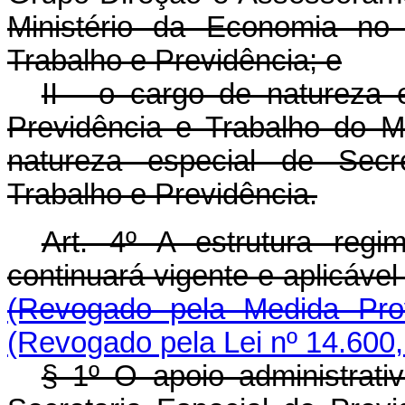
Ministério da Economia no
Trabalho e Previdência; e
II - o cargo de natureza 
Previdência e Trabalho do M
natureza especial de Secre
Trabalho e Previdência.
Art. 4º A estrutura regi
continuará vigente e aplicá
(Revogado pela Medida Prov
(Revogado pela Lei nº 14.600,
§ 1º O apoio administrati