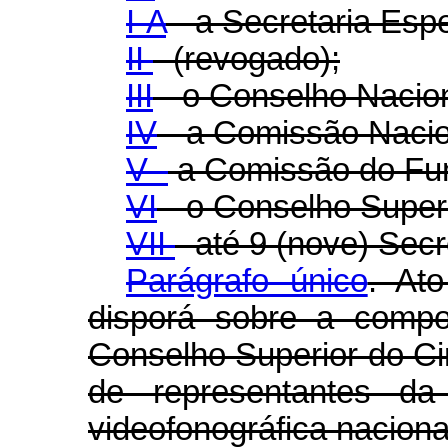
I-A
- a Secretaria Espe
II
- (revogado);
III
- o Conselho Naciona
IV
- a Comissão Nacion
V -
a Comissão do Fun
VI
- o Conselho Super
VII
- até 9 (nove) Secr
Parágrafo único
. At
disporá sobre a compo
Conselho Superior do Ci
de representantes da 
videofonográfica naciona