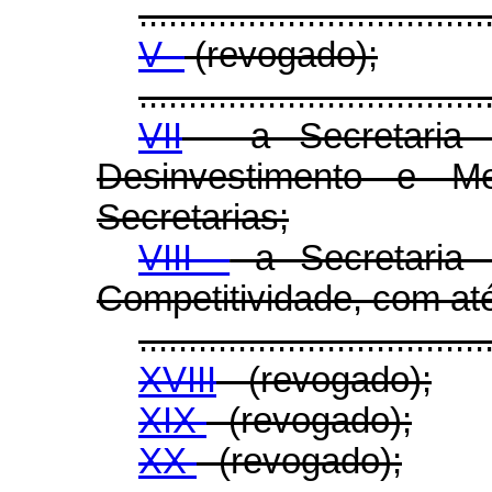
...................................
V -
(revogado);
...................................
VII
- a Secretaria E
Desinvestimento e M
Secretarias;
VIII -
a Secretaria 
Competitividade, com até
...................................
XVIII
- (revogado);
XIX
- (revogado);
XX
- (revogado);