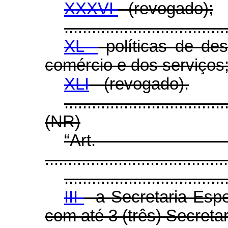
XXXVI
- (revogado);
...................................
XL -
políticas de des
comércio e dos serviços
XLI
- (revogado).
...................................
(NR)
“Ar
........................................
...................................
III
- a Secretaria Esp
com até 3 (três) Secretar