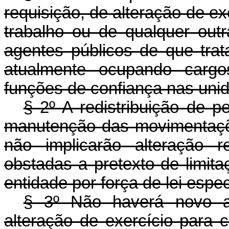
requisição, de alteração de e
trabalho ou de qualquer ou
agentes públicos de que tra
atualmente ocupando cargo
funções de confiança nas unid
§ 2º A redistribuição de 
manutenção das movimentaçõe
não implicarão alteração 
obstadas a pretexto de limit
entidade por força de lei espec
§ 3º Não haverá novo at
alteração de exercício para 