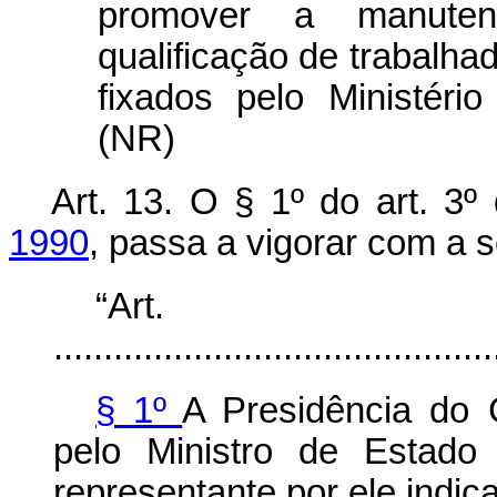
promover a manute
qualificação de trabalha
fixados pelo Ministéri
(NR)
Art. 13. O § 1º do art. 3
1990
, passa a vigorar com a 
“Ar
............................................
§ 1º
A Presidência do 
pelo Ministro de Estado
representante por ele indic