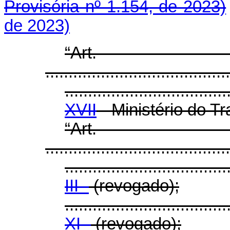
Provisória nº 1.154, de 2023)
de 2023)
“Ar
........................................
...................................
XVII
- Ministério do T
“Ar
........................................
...................................
III -
(revogado);
...................................
XI -
(revogado);