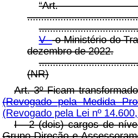
“Ar
........................................
...................................
V -
o Ministério do Tr
dezembro de 2022.
...................................
(NR)
Art. 3º
Ficam transform
(Revogado pela Medida Prov
(Revogado pela Lei nº 14.600,
I - 2 (dois) cargos de nív
Grupo-Direção e Assessoram