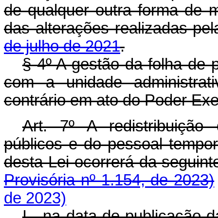
de qualquer outra forma de 
das alterações realizadas pe
de julho de 2021
.
§ 4º A gestão da folha de
com a unidade administrati
contrário em ato do Poder Exec
Art. 7º A redistribuiçã
públicos e do pessoal tempor
desta Lei ocorrerá da segu
Provisória nº 1.154, de 2023)
de 2023)
I - na data de publicação 