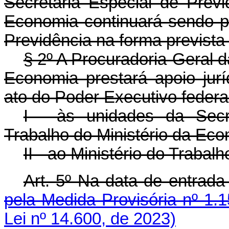
Secretaria Especial de Previ
Economia continuará sendo pr
Previdência na forma prevista 
§ 2º A Procuradoria-Geral 
Economia prestará apoio jurí
ato do Poder Executivo federa
I - às unidades da Secr
Trabalho do Ministério da Eco
II - ao Ministério do Trabal
Art. 5º Na data de entra
pela Medida Provisória nº 1.
Lei nº 14.600, de 2023)