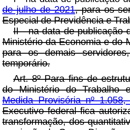
de julho de 2021
, para os se
Especial de Previdência e Tra
II - na data de publicação
Ministério da Economia e do M
para os demais servidores
temporário.
Art. 8º Para fins de estru
do Ministério do Trabalho 
Medida Provisória nº 1.058,
Executivo federal fica autori
transformação, dos quantitati