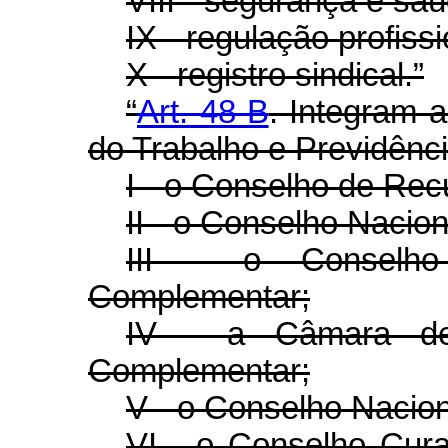
VIII - segurança e saú
IX - regulação profissi
X - registro sindical.”
“
Art. 48-B
. Integram a
do Trabalho e Previdênci
I - o Conselho de Rec
II - o Conselho Nacion
III - o Conselho
Complementar;
IV - a Câmara de
Complementar;
V - o Conselho Nacion
VI - o Conselho Cur