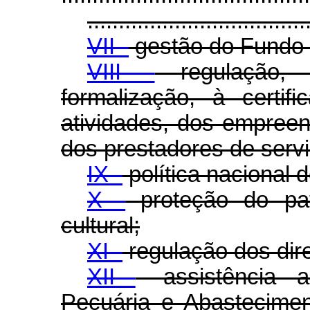
...................................
VII -
gestão do Fundo 
VIII -
regulação, f
formalização, à certif
atividades, dos empree
dos prestadores de serviç
IX -
política nacional d
X -
proteção do patr
cultural;
XI -
regulação dos dire
XII
- assistência a
Pecuária e Abastecimen