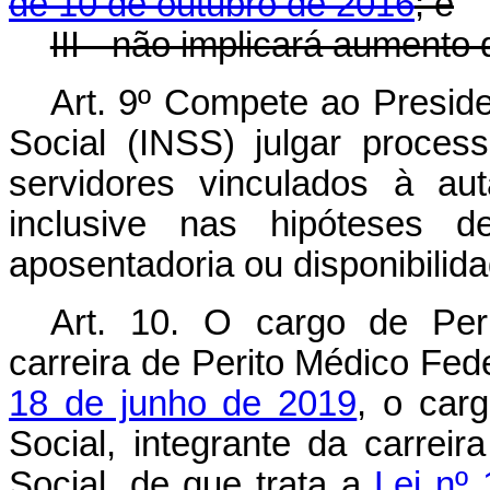
de 10 de outubro de 2016
; e
III - não implicará aumento
Art. 9º Compete ao Preside
Social (INSS) julgar process
servidores vinculados à aut
inclusive nas hipóteses
aposentadoria ou disponibilida
Art. 10.
O cargo de Peri
carreira de Perito Médico Fede
18 de junho de 2019
, o car
Social, integrante da carrei
Social, de que trata a
Lei nº