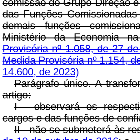
comissão do Grupo-Direção e
das Funções Comissionadas 
demais funções comissiona
Ministério da Economia n
Provisória nº 1.058, de 27 de
Medida Provisória nº 1.154, d
14.600, de 2023)
Parágrafo único. A transf
artigo:
I - observará os respec
cargos e das funções de confi
II - não se submeterá às re