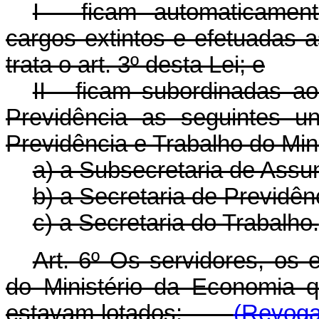
I - ficam automaticamen
cargos extintos e efetuadas 
trata o art. 3º desta Lei; e
II - ficam subordinadas a
Previdência as seguintes u
Previdência e Trabalho do Min
a) a Subsecretaria de Assu
b) a Secretaria de Previdên
c) a Secretaria do Trabalho.
Art. 6º Os servidores, os
do Ministério da Economia 
estavam lotados:
(Revoga