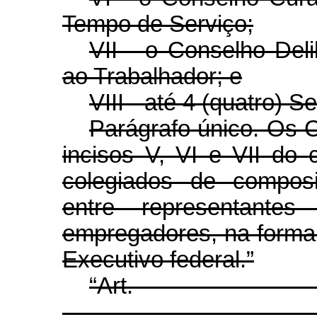
Tempo de Serviço;
VII - o Conselho Del
ao Trabalhador; e
VIII - até 4 (quatro) S
Parágrafo único. Os 
incisos V, VI e VII do
colegiados de composi
entre representante
empregadores, na forma
Executivo federal.”
“Ar
........................................