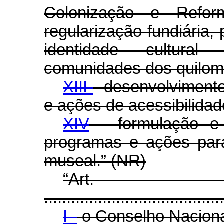
Colonização e Refo
regularização fundiária,
identidade cultura
comunidades dos quilom
XIII
- desenvolvimento
e ações de acessibilidade
XIV
- formulação e 
programas e ações par
museal.” (NR)
“Ar
........................................
I -
o Conselho Naciona