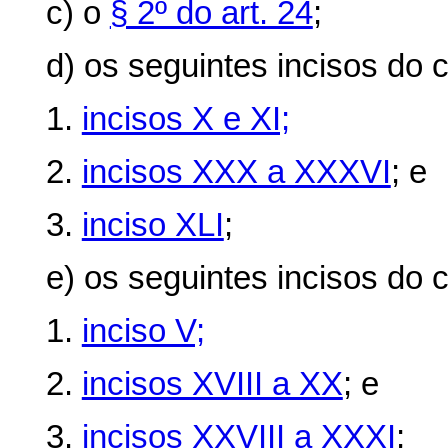
c) o
§ 2º do art. 24
;
d) os seguintes incisos do
c
1.
incisos X e XI;
2.
incisos XXX a XXXVI
; e
3.
inciso XLI
;
e) os seguintes incisos do
c
1.
inciso V;
2.
incisos XVIII a XX
; e
3.
incisos XXVIII a XXXI
;