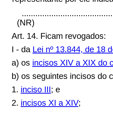
........................................
(NR)
Art. 14. Ficam revogados:
I - da
Lei nº 13.844, de 18 
a) os
incisos XIV a XIX do
b) os seguintes incisos do
c
1.
inciso III
; e
2.
incisos XI a XIV
;