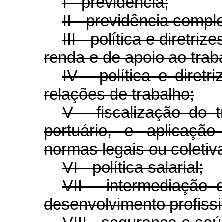
I - previdência;
II - previdência compl
III - política e diretr
renda e de apoio ao trab
IV - política e diret
relações de trabalho;
V - fiscalização do t
portuário, e aplicaçã
normas legais ou coletiv
VI - política salarial;
VII - intermediação
desenvolvimento profissi