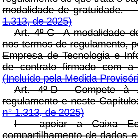
modalidade de gratuidade.
1.313, de 2025)
Art. 4º-C A modalidade de
nos termos de regulamento, p
Empresa de Tecnologia e Inf
de contrato firmado com a 
(Incluído pela Medida Provisór
Art.
4º-D
Compete
à
regulamento
e
neste
Capítulo
n° 1.313, de 2025)
I - apoiar a Caixa Ec
compartilhamento de dados e