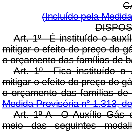
C
(Incluído pela Medida
DISPO
Art. 1º É instituído o auxí
mitigar o efeito do preço do g
o orçamento das famílias de b
Art.
1º
Fica
instituído
o
mitigar o
efeito
do
preço
do gá
o orçamento das famílias d
Medida Provisória n° 1.313, d
Art. 1º-A O Auxílio Gás 
meio das seguintes
moda