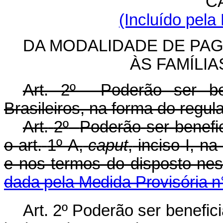
CA
(Incluído pela
DA MODALIDADE DE PA
ÀS FAMÍLIA
Art. 2º Poderão ser ben
Brasileiros, na forma do regul
Art.
2º
Poderão
ser
benefi
o
art.
1º-A,
caput
,
inciso
I, n
e nos termos do disposto nest
dada pela Medida Provisória n
Art. 2º Poderão ser benefic