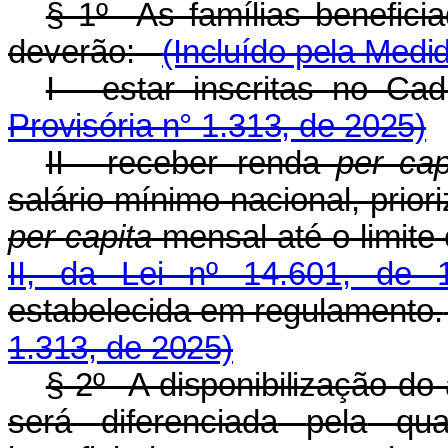
§ 1º As famílias benefici
deverão:
(Incluído pela Medi
I - estar inscritas no Ca
Provisória n° 1.313, de 2025)
II - receber
renda
per cap
salário mínimo nacional, prio
per capita
mensal até o limite
II, da Lei nº 14.601, de
estabelecida em regulamento.
1.313, de 2025)
§
2º
A disponibilização do 
será
diferenciada
pela
qua