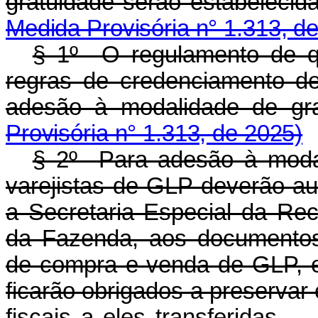
gratuidade serão estabeleci
Medida Provisória n° 1.313, d
§ 1º O regulamento de q
regras de credenciamento d
adesão à modalidade de gra
Provisória n° 1.313, de 2025)
§ 2º Para adesão à modal
varejistas de GLP deverão au
a Secretaria Especial da Rece
da Fazenda, aos documentos 
de compra e venda de GLP, e 
ficarão obrigados a preservar 
fiscais a eles transferidas.