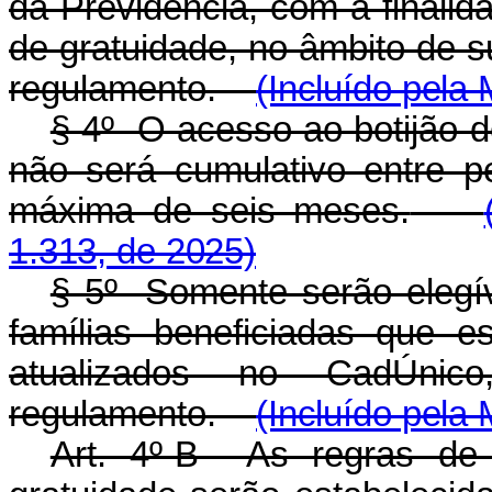
da Previdência, com a finalid
de gratuidade, no âmbito de 
regulamento.
(Incluído pela
§ 4º O acesso ao botijão 
não será cumulativo entre p
máxima de seis meses.
1.313, de 2025)
§ 5º Somente serão elegív
famílias beneficiadas que 
atualizados no CadÚnic
regulamento.
(Incluído pela
Art. 4º-B As regras de 