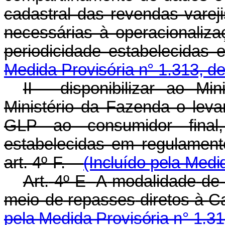
cadastral das revendas vare
necessárias à operacionaliz
periodicidade estabelecidas 
Medida Provisória n° 1.313, d
II - disponibilizar ao M
Ministério da Fazenda o lev
GLP ao consumidor final
estabelecidas em regulament
art. 4º-F.
(Incluído pela Medi
Art.
4º-E
A
modalidade
de
meio
de
repasses
diretos
à
C
pela Medida Provisória n° 1.3