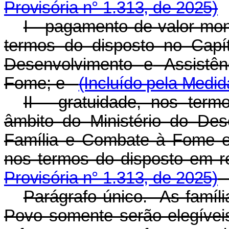
Provisória n° 1.313, de 2025)
I - pagamento de valor mon
termos do disposto no Capít
Desenvolvimento
e
Assistên
Fome; e
(Incluído pela Medid
II - gratuidade, nos term
âmbito do Ministério do Des
Família e Combate à Fome e 
nos termos do disposto em r
Provisória n° 1.313, de 2025)
Parágrafo único. As famíli
Povo somente serão elegíve