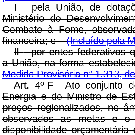
I - pela União, de dotaç
Ministério do Desenvolvimen
Combate à Fome, observada 
financeira; e
(Incluído pela 
II
-
por
entes
federativos
a
União,
na
forma
estabelec
Medida Provisória n° 1.313, d
Art. 4º-F Ato conjunto 
Energia e do Ministro de E
preços regionalizados, no â
observados as metas e o 
disponibilidade orçamentária 