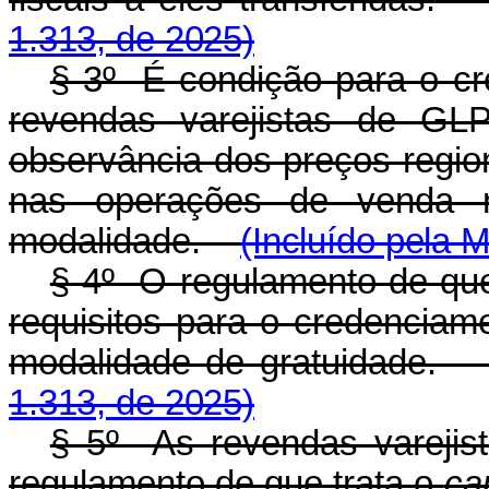
1.313, de 2025)
§ 3º É condição para o c
revendas varejistas de GL
observância dos preços region
nas operações de venda re
modalidade.
(Incluído pela 
§ 4º O regulamento de que
requisitos para o credenciam
modalidade de gratuidade.
1.313, de 2025)
§ 5º As revendas vareji
regulamento de que trata o
ca