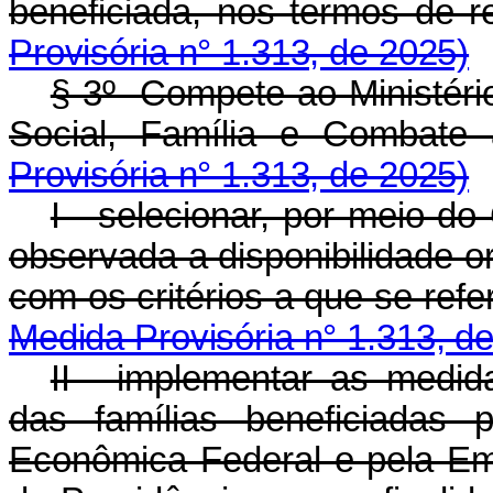
beneficiada, nos termos de 
Provisória n° 1.313, de 2025)
§ 3º Compete ao Ministéri
Social, Família e Combate
Provisória n° 1.313, de 2025)
I - selecionar, por meio do
observada a disponibilidade o
com os critérios a que se refe
Medida Provisória n° 1.313, d
II - implementar as medi
das famílias beneficiadas 
Econômica Federal e pela Em