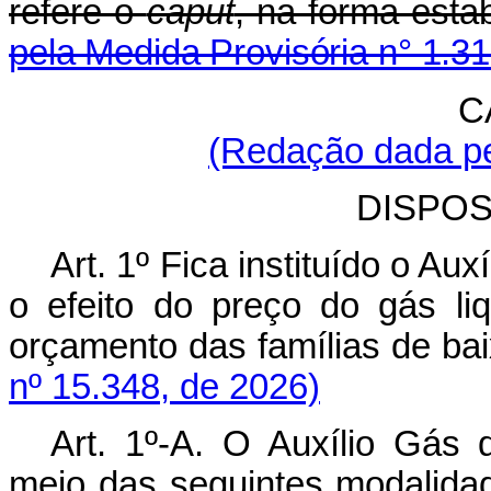
refere o
caput
, na forma esta
pela Medida Provisória n° 1.3
C
(Redação dada pe
DISPOS
Art. 1º Fica instituído o Au
o efeito do preço do gás li
orçamento das famílias de b
nº 15.348, de 2026)
Art. 1º-A. O Auxílio Gás 
meio das seguintes modal