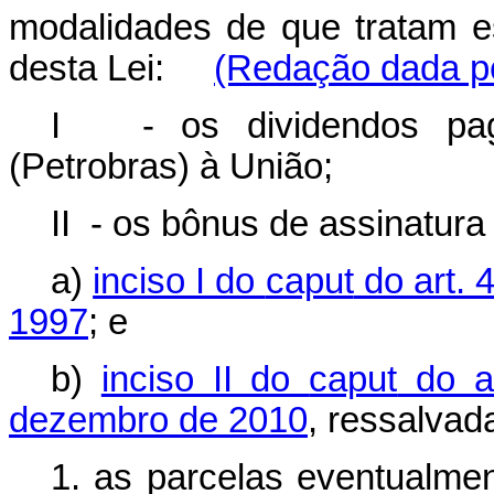
modalidades de que tratam es
desta Lei:
(Redação dada pe
I - os dividendos pagos
(Petrobras) à União;
II - os bônus de assinatura
a)
inciso I do
caput
do art. 
1997
; e
b)
inciso II do
caput
do ar
dezembro de 2010
, ressalvad
1. as parcelas eventualme