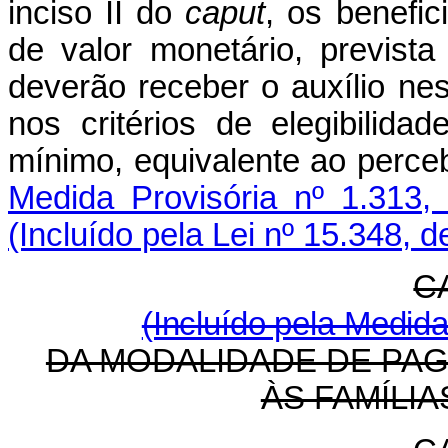
inciso II do
caput
, os benefi
de valor monetário, previst
deverão receber o auxílio n
nos critérios de elegibilid
mínimo, equivalente ao perce
Medida Provisória nº 1.313
(Incluído pela Lei nº 15.348, 
C
(Incluído pela Medida
DA MODALIDADE DE PA
ÀS FAMÍLI