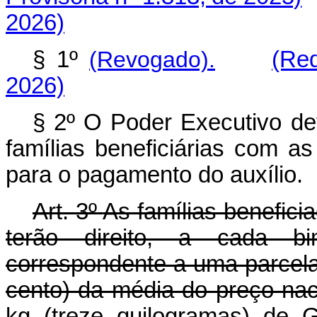
2026)
§ 1º
(Revogado).
(Re
2026)
§ 2º O Poder Executivo dev
famílias beneficiárias com a
para o pagamento do auxílio.
Art. 3º
As famílias benefici
terão direito, a cada b
correspondente a uma parcela
cento) da média do preço naci
kg (treze quilogramas) de 