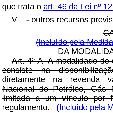
que trata o
art. 46 da Lei nº 
V - outros recursos previs
C
(Incluído pela Medida
DA
MODALID
Art. 4º-A A modalidade de q
consiste na disponibiliza
diretamente na revenda va
Nacional do Petróleo, Gás 
limitada a um vínculo por
regulamento
.
(Incluído pela 