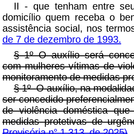
II - que tenham entre s
domicílio quem receba o ben
assistência social, nos term
de 7 de dezembro de 1993.
§ 1º O auxílio será conce
com mulheres vítimas de vio
monitoramento de medidas pro
§
1º
O
auxílio,
na modalidad
ser
concedido
preferencialme
de violência doméstica que
medidas protetivas de urgênc
Provisória n° 1.313, de 2025)