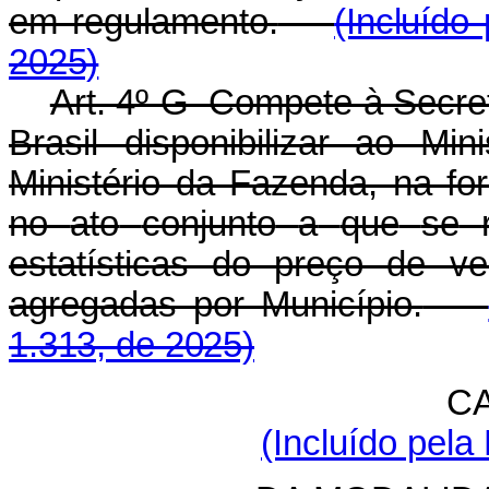
em regulamento.
(Incluído
2025)
Art. 4º-G Compete à Secret
Brasil disponibilizar ao M
Ministério da Fazenda, na fo
no
ato
conjunto
a
que
se
estatísticas do preço de 
agregadas por Município.
1.313, de 2025)
CA
(Incluído pela