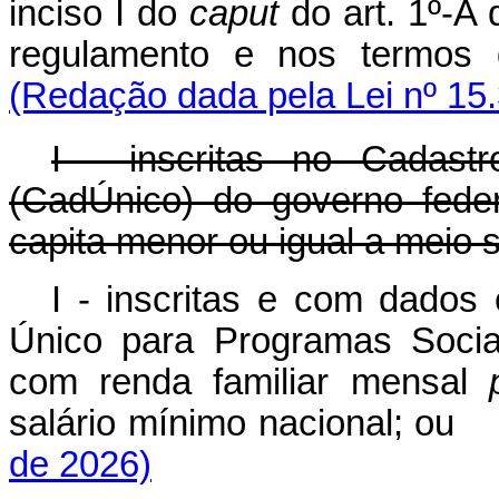
inciso I do
caput
do art. 1º-A 
regulamento e nos termos
(Redação dada pela Lei nº 15
I - inscritas no Cadast
(CadÚnico) do governo fede
capita
menor ou igual a meio s
I - inscritas e com dados 
Único para Programas Socia
com renda familiar mensal
salário mínimo nacional; o
de 2026)