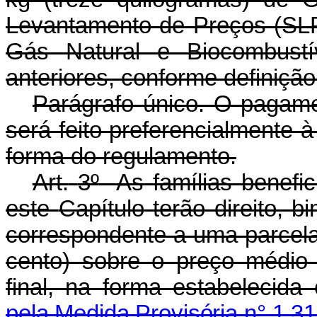
Levantamento de Preços (SLP
Gás Natural e Biocombustí
anteriores, conforme definiçã
Parágrafo único. O pagamen
será feito preferencialmente à
forma do regulamento.
Art.
3º
As
famílias
benefic
este
Capítulo
terão direito, 
correspondente a uma parcela
cento) sobre o preço médio
final, na forma estabeleci
pela Medida Provisória n° 1.3