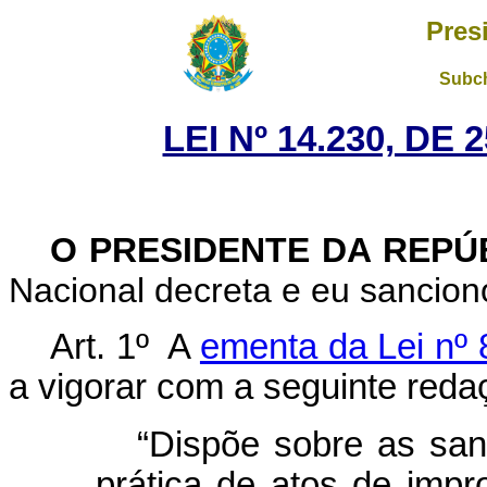
Pres
Subch
LEI Nº 14.230, DE
O PRESIDENTE DA REPÚ
Nacional decreta e eu sanciono
Art. 1º
A
ementa da Lei nº 
a vigorar com a seguinte reda
“Dispõe sobre as san
prática de atos de impr