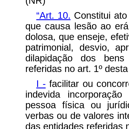
(NR)
“Art. 10.
Constitui ato
que causa lesão ao erá
dolosa, que enseje, efe
patrimonial, desvio, a
dilapidação dos bens
referidas no art. 1º dest
I -
facilitar ou concor
indevida incorporação 
pessoa física ou jurí
verbas ou de valores int
das entidades referidas n