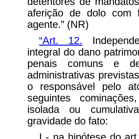
detentores de mandatos
aferição de dolo com fi
agente.” (NR)
“Art. 12.
Independe
integral do dano patrimo
penais comuns e de 
administrativas previstas
o responsável pelo at
seguintes cominações
isolada ou cumulati
gravidade do fato:
I - na hipótese do ar