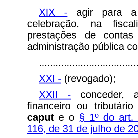
XIX -
agir para a 
celebração, na fisc
prestações de contas 
administração pública c
...................................
XXI -
(revogado);
XXII -
conceder, ap
financeiro ou tributár
caput
e o
§ 1º do art.
116, de 31 de julho de 2