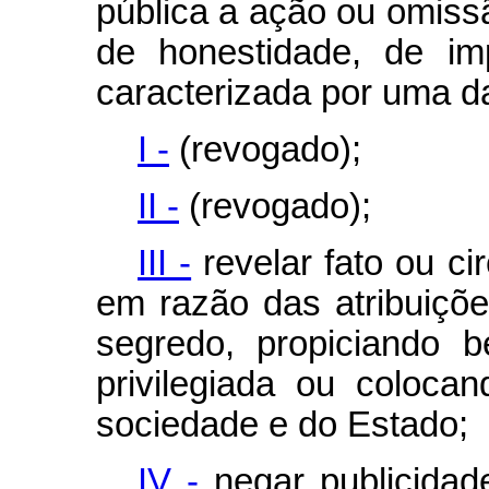
pública a ação ou omiss
de honestidade, de imp
caracterizada por uma d
I -
(revogado);
II -
(revogado);
III -
revelar fato ou ci
em razão das atribuiç
segredo, propiciando b
privilegiada ou coloc
sociedade e do Estado;
IV -
negar publicidade