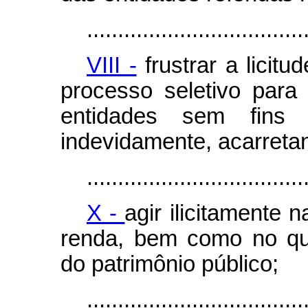
...................................
VIII -
frustrar a licitu
processo seletivo para
entidades sem fins l
indevidamente, acarretan
...................................
X -
agir ilicitamente 
renda, bem como no qu
do patrimônio público;
...................................