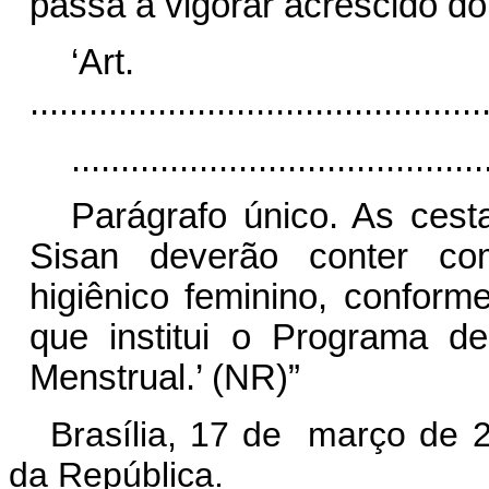
passa a vigorar acrescido do
‘Ar
..............................................
..........................................
Parágrafo único. As cest
Sisan deverão conter co
higiênico feminino, conform
que institui o Programa 
Menstrual.’ (NR)”
Brasília, 17 de março de 
da República.