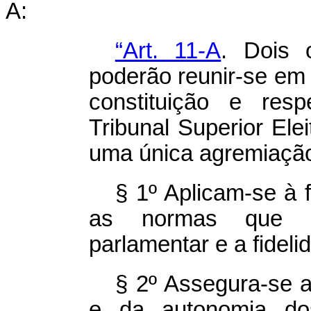
A:
“Art. 11-A
. Dois o
poderão reunir-se em 
constituição e resp
Tribunal Superior Ele
uma única agremiação 
§ 1º Aplicam-se à 
as normas que r
parlamentar e a fidelid
§ 2º Assegura-se a
e da autonomia dos