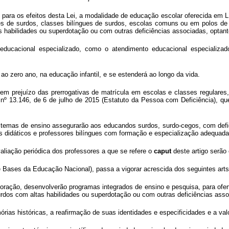
 para os efeitos desta Lei, a modalidade de educação escolar oferecida em Lí
es de surdos, classes bilíngues de surdos, escolas comuns ou em polos de
as habilidades ou superdotação ou com outras deficiências associadas, optan
ducacional especializado, como o atendimento educacional especializado 
 ao zero ano, na educação infantil, e se estenderá ao longo da vida.
sem prejuízo das prerrogativas de matrícula em escolas e classes regulares
 nº 13.146, de 6 de julho de 2015 (Estatuto da Pessoa com Deficiência), qu
istemas de ensino assegurarão aos educandos surdos, surdo-cegos, com defic
s didáticos e professores bilíngues com formação e especialização adequadas
aliação periódica dos professores a que se refere o
caput
deste artigo serão
 e Bases da Educação Nacional), passa a vigorar acrescida dos seguintes arts
ração, desenvolverão programas integrados de ensino e pesquisa, para ofert
surdos com altas habilidades ou superdotação ou com outras deficiências ass
rias históricas, a reafirmação de suas identidades e especificidades e a valo