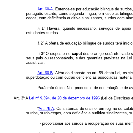
Art. 60-A
. Entende-se por educação bilíngue de surdos,
português escrito, como segunda língua, em escolas bilíngu
cegos, com deficiência auditiva sinalizantes, surdos com alt
§ 1º Haverá, quando necessário, serviços de apoio e
estudantes surdos.
§ 2º A oferta de educação bilíngue de surdos terá início
§ 3º O disposto no
caput
deste artigo será efetivado 
seus pais ou responsáveis, e das garantias previstas na Lei
assistivas.
Art. 60-B
. Além do disposto no art. 59 desta Lei, os s
superdotação ou com outras deficiências associadas materiai
Parágrafo único. Nos processos de contratação e de av
Art. 3º A
Lei nº 9.394, de 20 de dezembro de 1996
(Lei de Diretrizes
“
Art. 78-A
. Os sistemas de ensino, em regime de colabo
surdos, surdo-cegos, com deficiência auditiva sinalizantes, 
I - proporcionar aos surdos a recuperação de suas memó