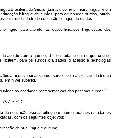
ngua Brasileira de Sinais (Libras), como primeira língua, e em
 educação bilíngue de surdos, para educandos surdos, surdo-
tes pela modalidade de educação bilíngue de surdos.
bilíngue, para atender às especificidades linguísticas dos
, de acordo com o que decidir o estudante ou, no que couber,
e incluem, para os surdos oralizados, o acesso a tecnologias
iência auditiva sinalizantes, surdos com altas habilidades ou
, em nível superior.
 ouvidas as entidades representativas das pessoas surdas.”
. 78-A e 79-C:
a de educação escolar bilíngue e intercultural aos estudantes
ociadas, com os seguintes objetivos:
rização de sua língua e cultura;