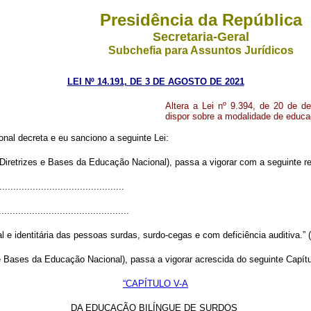
Presidência da República
Secretaria-Geral
Subchefia para Assuntos Jurídicos
LEI Nº 14.191, DE 3 DE AGOSTO DE 2021
Altera a Lei nº 9.394, de 20 de d
dispor sobre a modalidade de educa
al decreta e eu sanciono a seguinte Lei:
Diretrizes e Bases da Educação Nacional), passa a vigorar com a seguinte r
............................................
...............................................
al e identitária das pessoas surdas, surdo-cegas e com deficiência auditiva.” 
 e Bases da Educação Nacional), passa a vigorar acrescida do seguinte Capít
“CAPÍTULO V-A
DA EDUCAÇÃO BILÍNGUE DE SURDOS