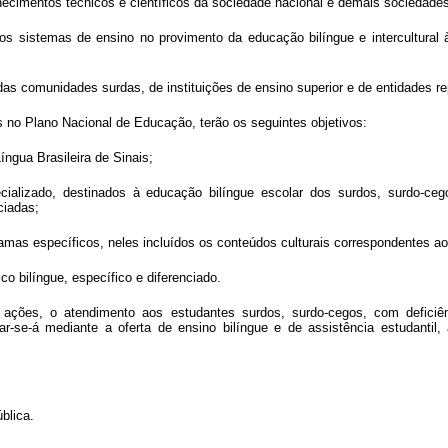
nhecimentos técnicos e científicos da sociedade nacional e demais sociedade
e os sistemas de ensino no provimento da educação bilíngue e intercultur
as comunidades surdas, de instituições de ensino superior e de entidades r
os no Plano Nacional de Educação, terão os seguintes objetivos:
Língua Brasileira de Sinais;
alizado, destinados à educação bilíngue escolar dos surdos, surdo-cego
ciadas;
ramas específicos, neles incluídos os conteúdos culturais correspondentes a
ico bilíngue, específico e diferenciado.
ações, o atendimento aos estudantes surdos, surdo-cegos, com deficiênc
ar-se-á mediante a oferta de ensino bilíngue e de assistência estudant
blica.