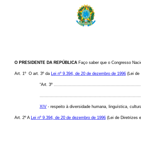
O PRESIDENTE DA REPÚBLICA
Faço saber que o Congresso Nacion
Art. 1º
O art. 3º da
Lei nº 9.394, de 20 de dezembro de 1996
(Lei de 
“Art. 3º ......................................................................
................................................................................
XIV
- respeito à diversidade humana, linguística, cultur
Art. 2º A
Lei nº 9.394, de 20 de dezembro de 1996
(Lei de Diretrizes