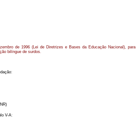
ezembro de 1996 (Lei de Diretrizes e Bases da Educação Nacional), para
ção bilíngue de surdos.
edação:
(NR)
ulo V-A: