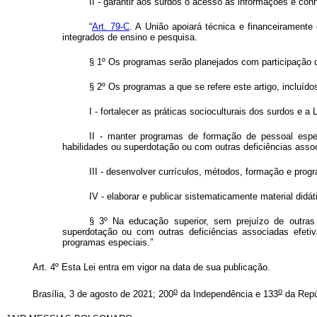
II - garantir aos surdos o acesso às informações e co
“
Art. 79-C
. A União apoiará técnica e financeirament
integrados de ensino e pesquisa.
§ 1º Os programas serão planejados com participação d
§ 2º Os programas a que se refere este artigo, incluíd
I - fortalecer as práticas socioculturais dos surdos e a 
II - manter programas de formação de pessoal especi
habilidades ou superdotação ou com outras deficiências asso
III - desenvolver currículos, métodos, formação e prog
IV - elaborar e publicar sistematicamente material didát
§ 3º Na educação superior, sem prejuízo de outras 
superdotação ou com outras deficiências associadas efetiv
programas especiais.”
Art. 4º Esta Lei entra em vigor na data de sua publicação
.
o
o
Brasília, 3 de agosto de 2021; 200
da Independência e 133
da Repú