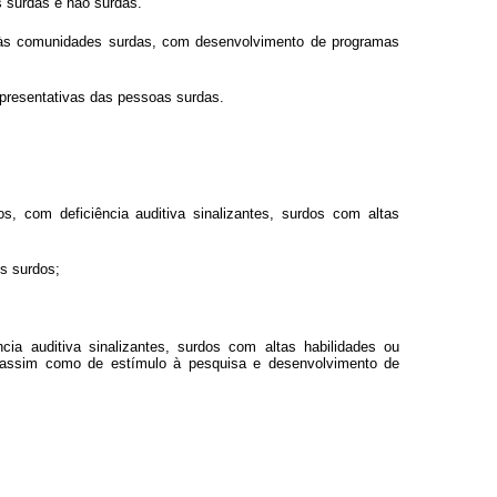
s surdas e não surdas.”
al às comunidades surdas, com desenvolvimento de programas
epresentativas das pessoas surdas.
s, com deficiência auditiva sinalizantes, surdos com altas
os surdos;
ia auditiva sinalizantes, surdos com altas habilidades ou
il, assim como de estímulo à pesquisa e desenvolvimento de