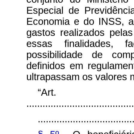
Especial de Previdênci
Economia e do INSS, a 
gastos realizados pela
essas finalidades, f
possibilidade de comp
definidos em regulamen
ultrapassam os valores 
“Ar
........................................
...................................