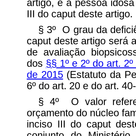
artigo, e à pessoa idosa
III do
caput
deste artigo.
§ 3º O grau da deficiê
caput
deste artigo será 
de avaliação biopsicos
dos
§§ 1º e 2º do art. 2º
de 2015
(Estatuto da Pe
6º do art. 20 e do art. 40
§ 4º O valor refer
orçamento do núcleo fami
inciso III do
caput
deste
conjunto do Ministério