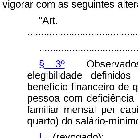
vigorar com as seguintes alte
“Ar
........................................
...................................
§ 3º
Observados 
elegibilidade definido
benefício financeiro de 
pessoa com deficiência
familiar mensal
per capi
quarto) do salário-mínim
I –
(revogado);