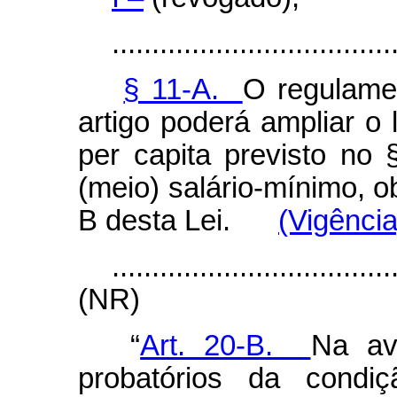
...................................
§ 11-A.
O regulame
artigo poderá ampliar o 
per capita
previsto no §
(meio) salário-mínimo, o
B desta Lei.
(Vigência
...................................
(NR)
“
Art. 20-B.
Na av
probatórios da condi