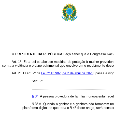
O PRESIDENTE DA REPÚBLICA
Faço saber que o Congresso Nacion
Art. 1º
Esta Lei estabelece medidas de proteção à mulher provedora
contra a violência e o dano patrimonial que envolverem o recebimento desse
Art. 2º
O art. 2º da
Lei nº 13.982, de 2 de abril de 2020
, passa a vig
“Art. 2º .....................................................................
................................................................................
§ 3º
A pessoa provedora de família monoparental recebe
§ 3º-A Quando o genitor e a genitora não formarem uma
plataforma digital de que trata o § 4º deste artigo, será con