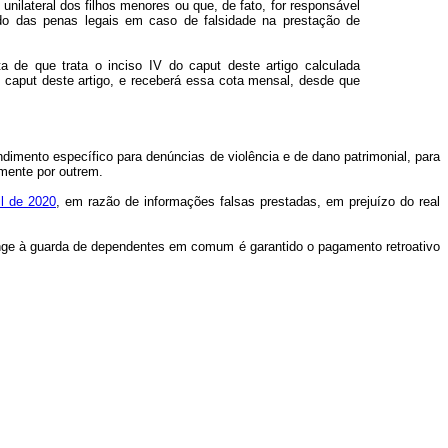
nilateral dos filhos menores ou que, de fato, for responsável
tido das penas legais em caso de falsidade na prestação de
ta
de que trata o inciso IV do
caput
deste artigo calculada
o
caput
deste artigo, e receberá essa cota mensal, desde que
endimento específico para denúncias de violência e de dano patrimonial, para
amente por outrem.
il de 2020
, em razão de informações falsas prestadas, em prejuízo do real
 tange à guarda de dependentes em comum é garantido o pagamento retroativo