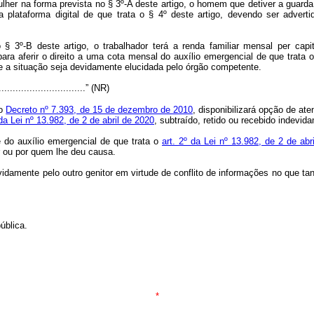
her na forma prevista no § 3º-A deste artigo, o homem que detiver a guarda u
a plataforma digital de que trata o § 4º deste artigo, devendo ser adver
§ 3º-B deste artigo, o trabalhador terá a renda familiar mensal
per capi
ra aferir o direito a uma cota mensal do auxílio emergencial de que trata 
ue a situação seja devidamente elucidada pelo órgão competente.
.................................” (NR)
 o
Decreto nº 7.393, de 15 de dezembro de 2010
, disponibilizará opção de at
 da Lei nº 13.982, de 2 de abril de 2020
, subtraído, retido ou recebido indevid
 do auxílio emergencial de que trata o
art. 2º da Lei nº 13.982, de 2 de abr
r ou por quem lhe deu causa.
evidamente pelo outro genitor em virtude de conflito de informações no que
ública.
*