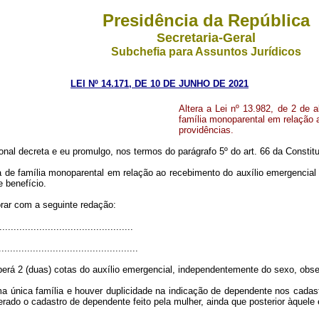
Presidência da República
Secretaria-Geral
Subchefia para Assuntos Jurídicos
LEI Nº 14.171, DE 10 DE JUNHO DE 2021
Altera a Lei nº 13.982, de 2 de 
família monoparental em relação a
providências.
al decreta e eu promulgo, nos termos do parágrafo 5º do art. 66 da Constitui
 de família monoparental em relação ao recebimento do auxílio emergencial
 benefício.
orar com a seguinte redação:
..............................................
.................................................
rá 2 (duas) cotas do auxílio emergencial, independentemente do sexo, obser
 única família e houver duplicidade na indicação de dependente nos cadast
siderado o cadastro de dependente feito pela mulher, ainda que posterior àquel