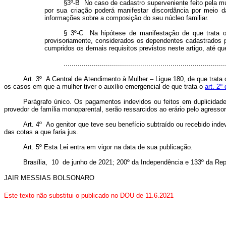
§3º-B No caso de cadastro superveniente feito pela mul
por sua criação poderá manifestar discordância por meio d
informações sobre a composição do seu núcleo familiar.
§ 3º-C Na hipótese de manifestação de que trata o 
provisoriamente, considerados os dependentes cadastrados pa
cumpridos os demais requisitos previstos neste artigo, até q
..............................................................................
Art. 3º
A Central de Atendimento à Mulher – Ligue 180, de que trata
os casos em que a mulher tiver o auxílio emergencial de que trata o
art. 2º
Parágrafo único. Os pagamentos indevidos ou feitos em duplicidade
provedor de família monoparental, serão ressarcidos ao erário pelo agresso
Art. 4º
Ao genitor que teve seu benefício subtraído ou recebido ind
das cotas a que faria jus.
Art. 5º
Esta Lei entra em vigor na data de sua publicação.
Brasília, 10 de junho de 2021; 200º da Independência e 133º da Rep
JAIR MESSIAS BOLSONARO
Este texto não substitui o publicado no DOU de 11.6.2021