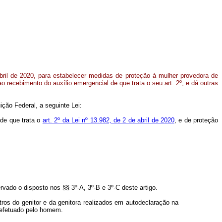
abril de 2020, para estabelecer medidas de proteção à mulher provedora de
o recebimento do auxílio emergencial de que trata o seu art. 2º; e dá outras
ção Federal, a seguinte Lei:
 de que trata o
art. 2º da Lei nº 13.982, de 2 de abril de 2020
, e de proteção
vado o disposto nos §§ 3º-A, 3º-B e 3º-C deste artigo.
ros do genitor e da genitora realizados em autodeclaração na
e efetuado pelo homem.