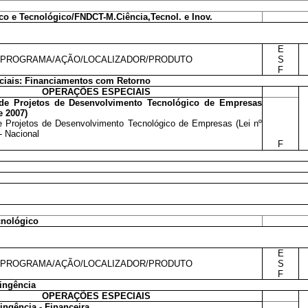
co e Tecnológico/FNDCT-M.Ciência,Tecnol. e Inov.
E
PROGRAMA/AÇÃO/LOCALIZADOR/PRODUTO
S
F
ciais: Financiamentos com Retorno
OPERAÇÕES ESPECIAIS
de Projetos de Desenvolvimento Tecnológico de Empresas
e 2007)
e Projetos de Desenvolvimento Tecnológico de Empresas (Lei nº
- Nacional
F
cnológico
E
PROGRAMA/AÇÃO/LOCALIZADOR/PRODUTO
S
F
ingência
OPERAÇÕES ESPECIAIS
ingência - Financeira