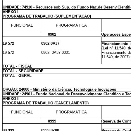
UNIDADE: 74910 - Recursos sob Sup. do Fundo Nac.de Desenv.Científi
ANEXO I
PROGRAMA DE TRABALHO (SUPLEMENTAÇÃO)
FUNCIONAL
PROGRAMÁTICA
0902
Operações Espe
19 572
0902 0A37
Financiamento 
(Lei nº 11.540, d
19 572
0902 0A37 0001
Financiamento d
11.540, de 2007) 
TOTAL - FISCAL
TOTAL - SEGURIDADE
TOTAL - GERAL
ÓRGÃO: 24000 - Ministério da Ciência, Tecnologia e Inovações
UNIDADE: 24901 - Fundo Nacional de Desenvolvimento Científico e Te
ANEXO II
PROGRAMA DE TRABALHO (CANCELAMENTO)
FUNCIONAL
PROGRAMÁTICA
0999
Reserva de Cont
99 999
0999 0Z00
Reserva de Cont