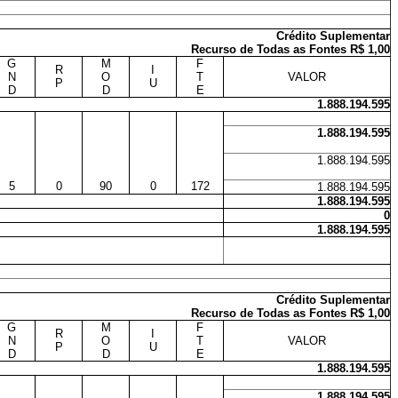
Crédito Suplementar
Recurso de Todas as Fontes R$ 1,00
G
M
F
R
I
N
O
T
VALOR
P
U
D
D
E
1.888.194.595
1.888.194.595
1.888.194.595
5
0
90
0
172
1.888.194.595
1.888.194.595
0
1.888.194.595
Crédito Suplementar
Recurso de Todas as Fontes R$ 1,00
G
M
F
R
I
N
O
T
VALOR
P
U
D
D
E
1.888.194.595
1.888.194.595