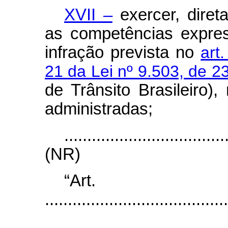
XVII –
exercer, dire
as competências expres
infração prevista no
art
21 da Lei nº 9.503, de 
de Trânsito Brasileiro),
administradas;
...................................
(NR)
“Ar
........................................
...................................