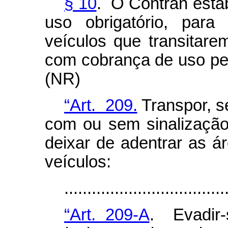
§ 10
. O Contran esta
uso obrigatório, para 
veículos que transitare
com cobrança de uso pel
(NR)
“Art. 209.
Transpor, se
com ou sem sinalização 
deixar de adentrar as 
veículos:
..................................
“Art. 209-A
. Evadir-