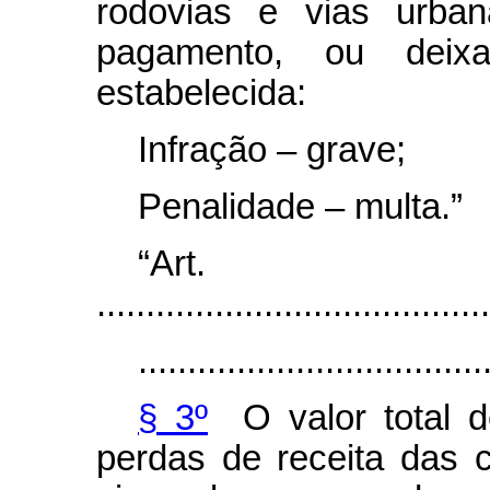
rodovias e vias urba
pagamento, ou deix
estabelecida:
Infração – grave;
Penalidade – multa.”
“Art
........................................
...................................
§ 3º
O valor total d
perdas de receita das 