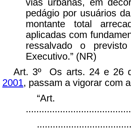
vias urbanas, em deco
pedágio por usuários da
montante total arrec
aplicadas com fundament
ressalvado o previst
Executivo.” (NR)
Art. 3º Os arts. 24 e 26
2001
, passam a vigorar com a
“Ar
........................................
...................................