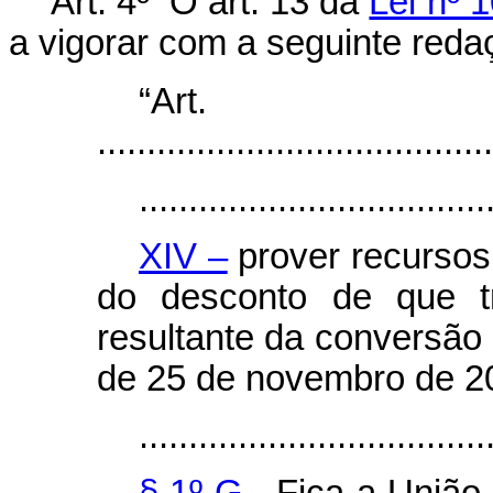
Art. 4º O art. 13 da
Lei nº 
a vigorar com a seguinte reda
“Ar
........................................
...................................
XIV –
prover recursos
do desconto de que tr
resultante da conversão 
de 25 de novembro de 2
...................................