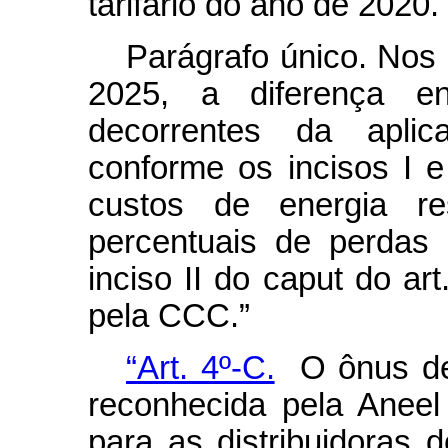
tarifário do ano de 2020.
Parágrafo único. Nos 
2025, a diferença e
decorrentes da aplic
conforme os incisos I e
custos de energia re
percentuais de perdas 
inciso II do
caput
do art
pela CCC.”
“Art. 4º-C.
O ônus dec
reconhecida pela Aneel
para as distribuidoras d