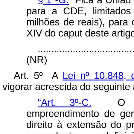
§ 1º-G.
Fica a União a
para a CDE, limitados
milhões de reais), para 
XIV do
caput
deste artig
...................................
(NR)
Art. 5º A
Lei nº 10.848,
vigorar acrescida do seguinte a
“Art. 3º-C.
O titu
empreendimento de gera
direito à extensão do 