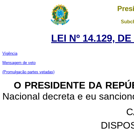
Pres
Subch
LEI Nº 14.129, D
Vigência
Mensagem de veto
(Promulgação partes vetadas)
O PRESIDENTE DA REPÚ
Nacional decreta e eu sanciono
C
DISPO