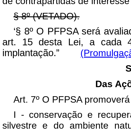
de contrapartidas de interesse
§ 8º (VETADO).
‘§ 8º O PFPSA será avaliad
art. 15 desta Lei, a cada 
implantação.”
(Promulgaçã
S
Das Aç
Art. 7º O PFPSA promoverá
I - conservação e recuper
silvestre e do ambiente nat