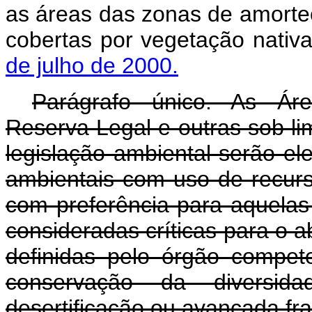
as áreas das zonas de amorte
cobertas por vegetação nativ
de julho de 2000.
Parágrafo único. As Ár
Reserva Legal e outras sob li
legislação ambiental serão el
ambientais com uso de recurs
com preferência para aquelas 
consideradas críticas para o 
definidas pelo órgão compete
conservação da diversid
desertificação ou avançada f