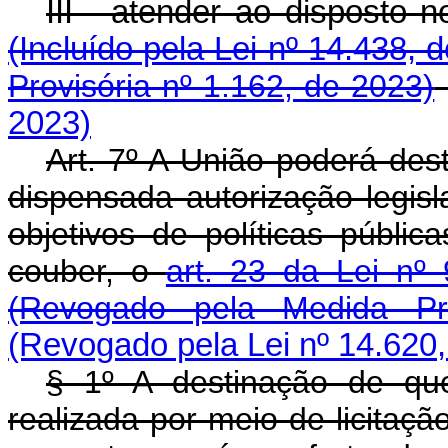
III - atender ao disposto 
(Incluído pela Lei nº 14.438, 
Provisória nº 1.162, de 2023)
2023)
Art. 7º A União poderá des
dispensada autorização legisl
objetivos de políticas públic
couber, o
art. 23 da Lei n
(Revogado pela Medida Pr
(Revogado pela Lei nº 14.620,
§ 1º A destinação de qu
realizada por meio de licitaçã