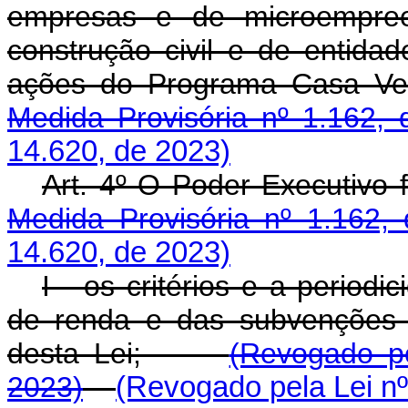
empresas e de microempreen
construção civil e de entidad
ações do Programa Casa 
Medida Provisória nº 1.162, 
14.620, de 2023)
Art. 4º O Poder Executiv
Medida Provisória nº 1.162,
14.620, de 2023)
I - os critérios e a periodi
de renda e das subvenções 
desta Lei;
(Revogado pe
2023)
(Revogado pela Lei nº