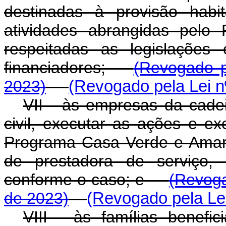
destinadas à provisão habi
atividades abrangidas pelo
respeitadas as legislações 
financiadores;
(Revogado p
2023)
(Revogado pela Lei n
VII - às empresas da cadei
civil, executar as ações e ex
Programa Casa Verde e Amare
de prestadora de serviço,
conforme o caso; e
(Revoga
de 2023)
(Revogado pela Lei
VIII - às famílias benef