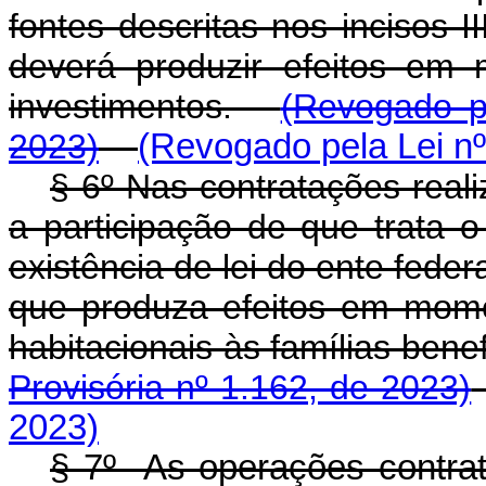
fontes descritas nos incisos I
deverá produzir efeitos em
investimentos.
(Revogado p
2023)
(Revogado pela Lei nº
§ 6º Nas contratações real
a participação de que trata o
existência de lei do ente fede
que produza efeitos em mome
habitacionais às famílias be
Provisória nº 1.162, de 2023)
2023)
§ 7º As operações contra