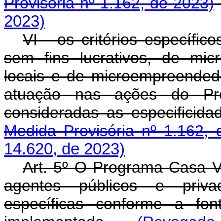
Provisória nº 1.162, de 2023)
2023)
VI - os critérios específi
sem fins lucrativos, de mi
locais e de microempreendedo
atuação nas ações do Pr
consideradas as especific
Medida Provisória nº 1.162, 
14.620, de 2023)
Art. 5º O Programa Casa V
agentes públicos e priva
específicas conforme a fo