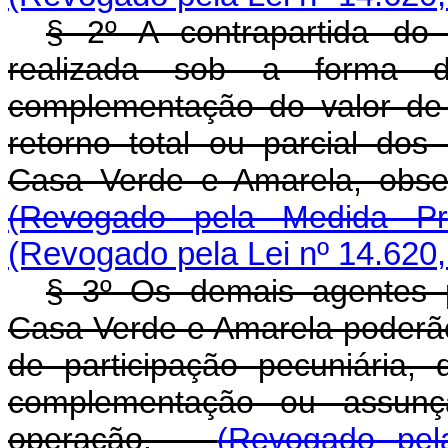
§ 2º A contrapartida do 
realizada sob a forma de
complementação do valor de
retorno total ou parcial do
Casa Verde e Amarela, obs
(Revogado pela Medida Pr
(Revogado pela Lei nº 14.620,
§ 3º Os demais agentes 
Casa Verde e Amarela poderão
de participação pecuniária
complementação ou assunç
operação.
(Revogado pel