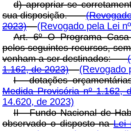
d) apropriar-se corretamen
sua disposição.
(Revogado 
2023)
(Revogado pela Lei nº
Art. 6º O Programa Casa 
pelos seguintes recursos, sem
venham a ser destinados:
1.162, de 2023)
(Revogado p
I - dotações orçamen
Medida Provisória nº 1.162, 
14.620, de 2023)
II - Fundo Nacional de Hab
observado o disposto na
Lei