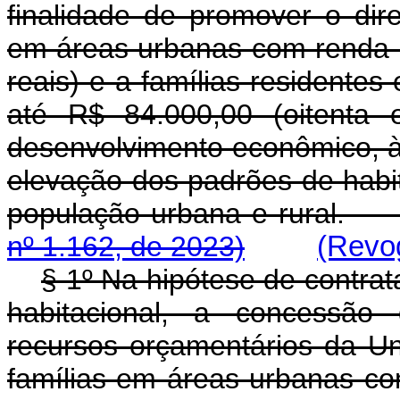
finalidade de promover o dire
em áreas urbanas com renda m
reais) e a famílias residente
até R$ 84.000,00 (oitenta 
desenvolvimento econômico, à
elevação dos padrões de habit
população urbana e rura
nº 1.162, de 2023)
(Revog
§ 1º Na hipótese de contra
habitacional, a concessã
recursos orçamentários da Un
famílias em áreas urbanas c