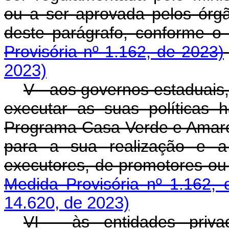
ou a ser aprovada pelos órgão
deste parágrafo, confor
Provisória nº 1.162, de 2023)
2023)
V - aos governos estaduais, 
executar as suas políticas 
Programa Casa Verde e Amare
para a sua realização e a
executores, de promotores
Medida Provisória nº 1.162, 
14.620, de 2023)
VI - às entidades priva