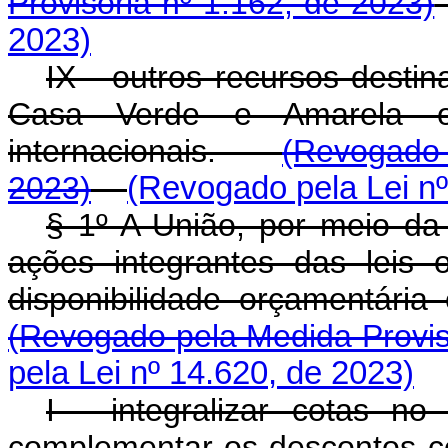
Provisória nº 1.162, de 2023)
2023)
IX - outros recursos dest
Casa Verde e Amarela or
internacionais.
(Revogado 
2023)
(Revogado pela Lei nº
§ 1º A União, por meio da
ações integrantes das leis 
disponibilidade orçamentári
(Revogado pela Medida Provis
pela Lei nº 14.620, de 2023)
I - integralizar cotas no
complementar os descontos c