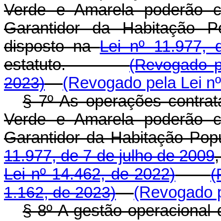
Verde e Amarela poderão c
Garantidor da Habitação 
disposto na
Lei nº 11.977,
estatuto.
(Revogado p
2023)
(Revogado pela Lei nº
§ 7º As operações contra
Verde e Amarela poderão c
Garantidor da Habitação Pop
11.977, de 7 de julho de 2009
Lei nº 14.462, de 2022)
(
1.162, de 2023)
(Revogado p
§ 8º A gestão operacional 