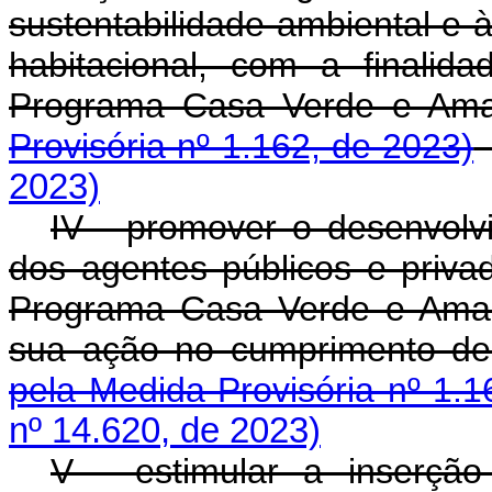
sustentabilidade ambiental e 
habitacional, com a finalid
Programa Casa Verde e
Provisória nº 1.162, de 2023)
2023)
IV - promover o desenvolvi
dos agentes públicos e priv
Programa Casa Verde e Amare
sua ação no cumprimento d
pela Medida Provisória nº 1.1
nº 14.620, de 2023)
V - estimular a inserçã