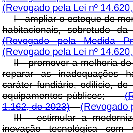
(Revogado pela Lei nº 14.620,
I - ampliar o estoque de m
habitacionais, sobretudo
(Revogado pela Medida Pr
(Revogado pela Lei nº 14.620,
II - promover a melhoria d
reparar as inadequações ha
caráter fundiário, edilício, d
equipamentos públicos;
(
1.162, de 2023)
(Revogado p
III - estimular a modern
inovação tecnológica com 