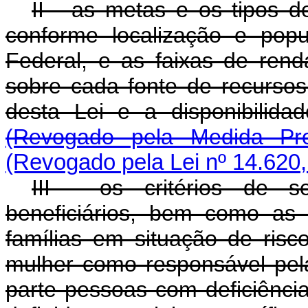
II - as metas e os tipos d
conforme localização e popu
Federal, e as faixas de renda
sobre cada fonte de recursos,
desta Lei e a disponibili
(Revogado pela Medida Pro
(Revogado pela Lei nº 14.620,
III - os critérios de s
beneficiários, bem como as 
famílias em situação de risc
mulher como responsável pel
parte pessoas com deficiência