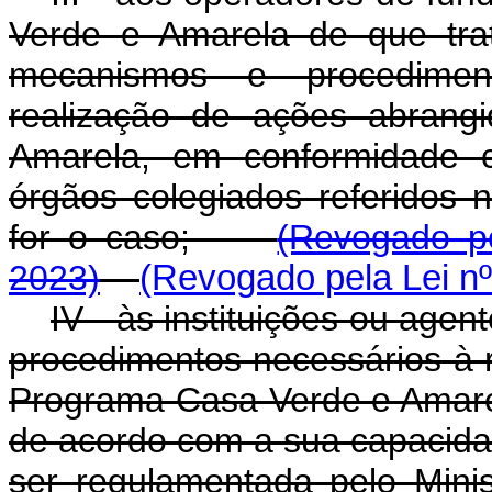
Verde e Amarela de que trat
mecanismos e procediment
realização de ações abrang
Amarela, em conformidade c
órgãos colegiados referidos n
for o caso;
(Revogado pe
2023)
(Revogado pela Lei nº
IV - às instituições ou age
procedimentos necessários à 
Programa Casa Verde e Amarel
de acordo com a sua capacidad
ser regulamentada pelo Mini