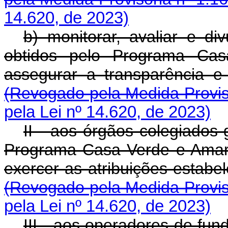
14.620, de 2023)
b) monitorar, avaliar e di
obtidos pelo Programa Ca
assegurar a transparência 
(Revogado pela Medida Provis
pela Lei nº 14.620, de 2023)
II - aos órgãos colegiados
Programa Casa Verde e Amarel
exercer as atribuições estabe
(Revogado pela Medida Provis
pela Lei nº 14.620, de 2023)
III - aos operadores de fu