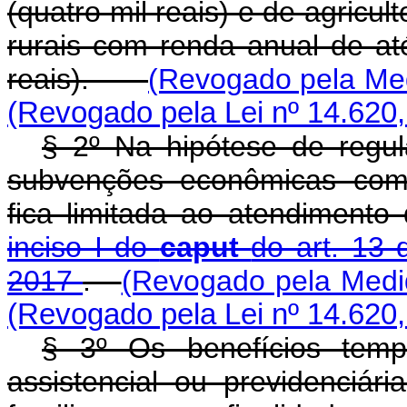
(quatro mil reais) e de agricul
rurais com renda anual de at
reais).
(Revogado pela Med
(Revogado pela Lei nº 14.620,
§ 2º Na hipótese de regul
subvenções econômicas com 
fica limitada ao atendimento 
inciso I do
caput
do art. 13 
2017
.
(Revogado pela Medid
(Revogado pela Lei nº 14.620,
§ 3º Os benefícios tempo
assistencial ou previdenciár