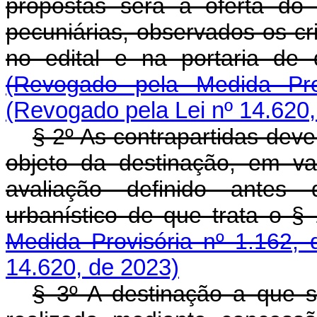
propostas será a oferta do 
pecuniárias, observados os cr
no edital e na portaria de
(Revogado pela Medida Pro
(Revogado pela Lei nº 14.620,
§ 2º As contrapartidas dev
objeto da destinação, em va
avaliação definido antes
urbanístico de que trata o 
Medida Provisória nº 1.162, 
14.620, de 2023)
§ 3º A destinação a que 