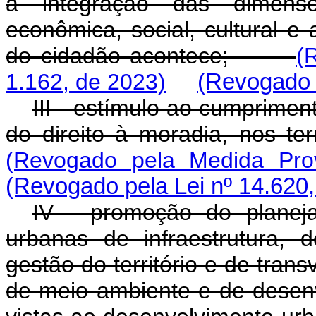
a integração das dimensões
econômica, social, cultural 
do cidadão acontece;
(
1.162, de 2023)
(Revogado p
III - estímulo ao cumprimen
do direito à moradia, nos 
(Revogado pela Medida Prov
(Revogado pela Lei nº 14.620,
IV - promoção do planeja
urbanas de infraestrutura,
gestão do território e de trans
de meio ambiente e de desen