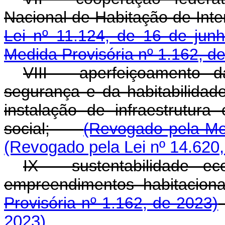
Nacional de Habitação de Inte
Lei nº 11.124, de 16 de ju
Medida Provisória nº 1.162, d
VIII - aperfeiçoamento d
segurança e da habitabilidad
instalação de infraestrutur
social;
(Revogado pela Med
(Revogado pela Lei nº 14.620,
IX - sustentabilidade e
empreendimentos habit
Provisória nº 1.162, de 2023)
2023)