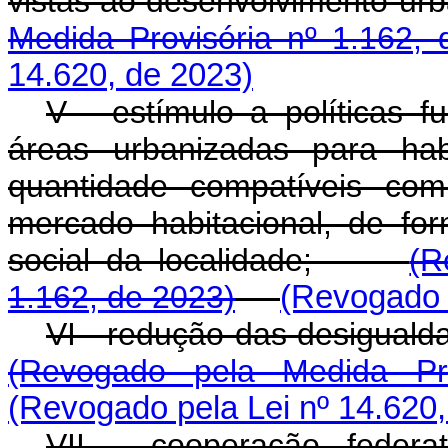
vistas ao desenvolvimento 
Medida Provisória nº 1.162, 
14.620, de 2023)
V - estímulo a políticas f
áreas urbanizadas para hab
quantidade compatíveis com
mercado habitacional, de for
social da localidade;
(R
1.162, de 2023)
(Revogado p
VI - redução das desigual
(Revogado pela Medida Pr
(Revogado pela Lei nº 14.620,
VII - cooperação federa