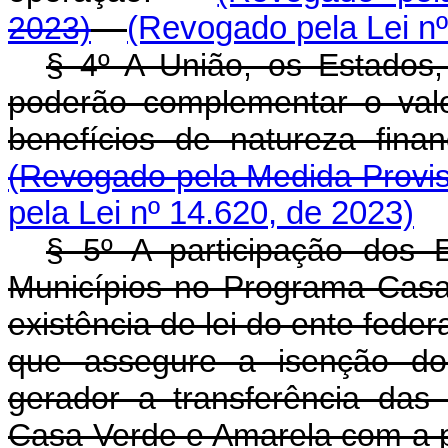
2023)
(Revogado pela Lei nº
§ 4º A União, os Estados, 
poderão complementar o val
benefícios de natureza fina
(Revogado pela Medida Provis
pela Lei nº 14.620, de 2023)
§ 5º A participação dos E
Municípios no Programa Casa
existência de lei do ente fede
que assegure a isenção do
gerador a transferência das
Casa Verde e Amarela com a p