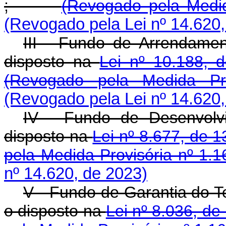
;
(Revogado pela Medid
(Revogado pela Lei nº 14.620,
III - Fundo de Arrendamen
disposto na
Lei nº 10.188, 
(Revogado pela Medida Pr
(Revogado pela Lei nº 14.620,
IV - Fundo de Desenvolv
disposto na
Lei nº 8.677, de 
pela Medida Provisória nº 1.1
nº 14.620, de 2023)
V - Fundo de Garantia do 
o disposto na
Lei nº 8.036, d