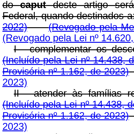
do
caput
deste artigo ser
Federal, quando destinado
2022)
(Revogado pela Med
(Revogado pela Lei nº 14.620,
I - complementar os de
(Incluído pela Lei nº 14.438, 
Provisória nº 1.162, de 2023)
2023)
II - atender às família
(Incluído pela Lei nº 14.438, 
Provisória nº 1.162, de 2023)
2023)