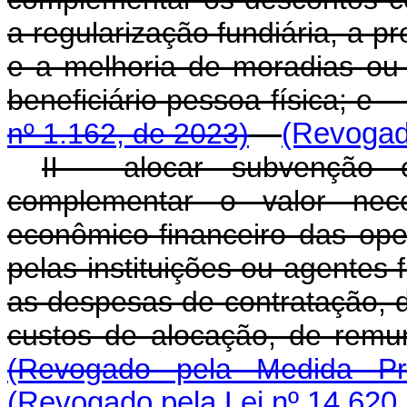
a regularização fundiária, a pr
e a melhoria de moradias o
beneficiário pessoa física;
nº 1.162, de 2023)
(Revogado
II - alocar subvenção 
complementar o valor nece
econômico-financeiro das ope
pelas instituições ou agentes
as despesas de contratação, 
custos de alocação, de rem
(Revogado pela Medida Pr
(Revogado pela Lei nº 14.620,