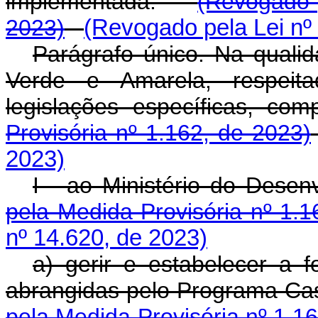
implementada.
(Revogado p
2023)
(Revogado pela Lei nº
Parágrafo único. Na qual
Verde e Amarela, respeita
legislações específicas,
Provisória nº 1.162, de 2023)
2023)
I - ao Ministério do Des
pela Medida Provisória nº 1.1
nº 14.620, de 2023)
a) gerir e estabelecer a
abrangidas pelo Programa C
pela Medida Provisória nº 1.1