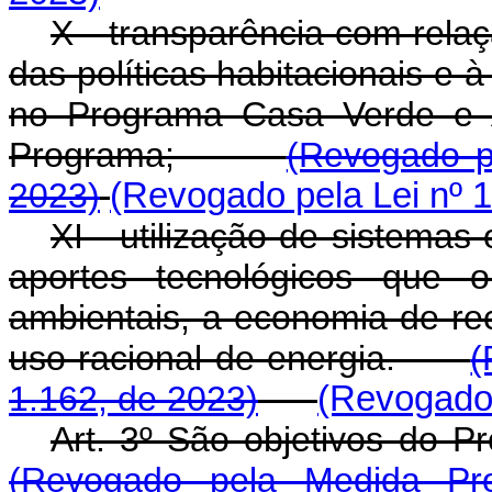
X - transparência com rela
das políticas habitacionais e 
no Programa Casa Verde e A
Programa;
(Revogado p
2023)
(Revogado pela Lei nº 
XI - utilização de sistemas
aportes tecnológicos que 
ambientais, a economia de re
uso racional de energia.
(
1.162, de 2023)
(Revogado 
Art. 3º São objetivos d
(Revogado pela Medida Pro