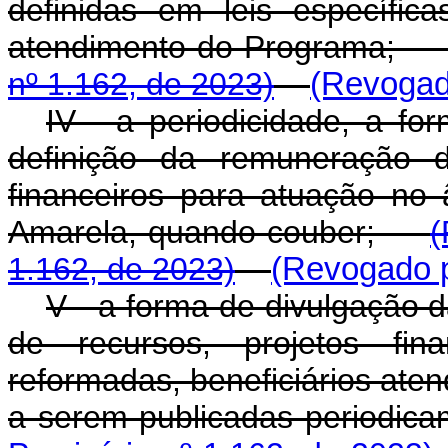
definidas em leis específi
atendimento do Program
nº 1.162, de 2023)
(Revogado
IV - a periodicidade, a fo
definição da remuneração 
financeiros para atuação n
Amarela, quando couber;
(
1.162, de 2023)
(Revogado p
V - a forma de divulgação d
de recursos, projetos fin
reformadas, beneficiários ate
a serem publicadas period