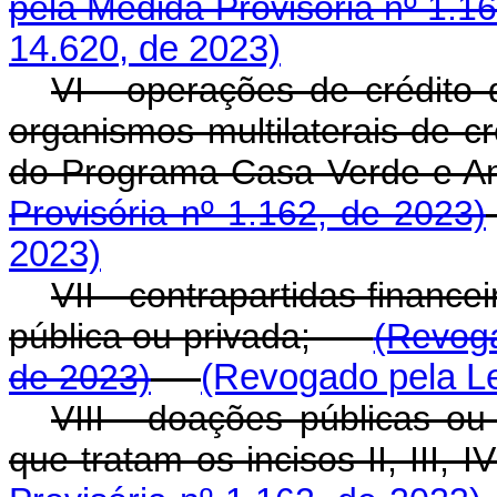
pela Medida Provisória nº 1.1
14.620, de 2023)
VI - operações de crédito 
organismos multilaterais de c
do Programa Casa Verde 
Provisória nº 1.162, de 2023)
2023)
VII - contrapartidas finance
pública ou privada;
(Revoga
de 2023)
(Revogado pela Le
VIII - doações públicas ou
que tratam os incisos II, II