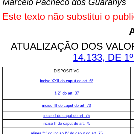
Marcelo Pacheco dos Guaranys
Este texto não substitui o pu
ATUALIZAÇÃO DOS VALO
14.133, DE 1
DISPOSITIVO
inciso XXII do
caput
do art. 6º
§ 2º do art. 37
inciso III do caput do art. 70
inciso I do caput do art. 75
inciso II do caput do art. 75
alínea “c” do inciso IV do caput do art. 75