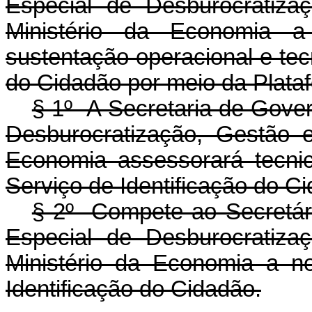
Especial de Desburocratiza
Ministério da Economia 
sustentação operacional e tec
do Cidadão por meio da Plataf
§ 1º A Secretaria de Gover
Desburocratização, Gestão e
Economia assessorará tecn
Serviço de Identificação do C
§ 2º Compete ao Secretári
Especial de Desburocratiza
Ministério da Economia a n
Identificação do Cidadão.