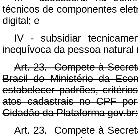
técnicos de componentes eletrô
digital; e
IV - subsidiar tecnicame
inequívoca da pessoa natural
Art. 23. Compete à Secreta
Brasil do Ministério da Econo
estabelecer padrões, critéri
atos cadastrais no CPF por
Cidadão da Plataforma gov.br:
Art. 23. Compete à Secreta