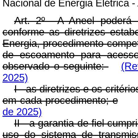
Nacional de Energia Elétrica 
Art. 2º A Aneel poderá p
conforme as diretrizes estab
Energia, procedimento compet
de escoamento para acesso 
observado o seguinte:
(Re
2025)
I - as diretrizes e os crité
em cada procedimento; e
de 2025)
II - a garantia de fiel cum
uso do sistema de transmis