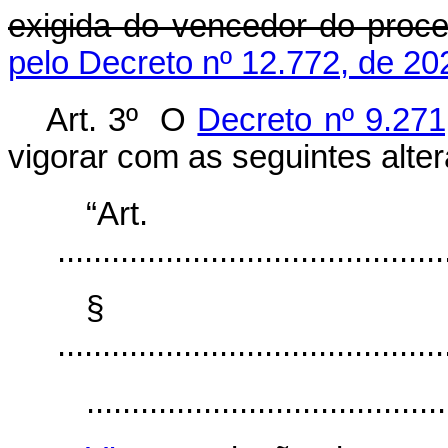
exigida do vencedor do proce
pelo Decreto nº 12.772, de 20
Art. 3º O
Decreto nº 9.271
vigorar com as seguintes alte
“Ar
............................................
§
............................................
........................................