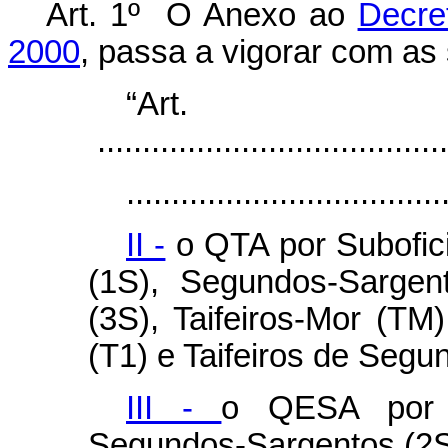
Art. 1º O Anexo ao
Decre
2000
, passa a vigorar com as 
“Ar
.......................................
...................................
II -
o QTA por Subofici
(1S), Segundos-Sargent
(3S), Taifeiros-Mor (TM)
(T1) e Taifeiros de Segu
III -
o QESA por T
Segundos-Sargentos (2S