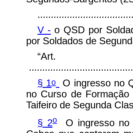
...................................
V -
o QSD por Soldad
por Soldados de Segunda
“Ar
.......................................
o
§ 1
O ingresso no Q
no Curso de Formação d
Taifeiro de Segunda Cla
o
§ 2
O ingresso no 