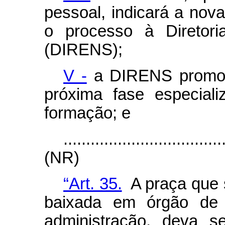
pessoal, indicará a nov
o processo à Diretori
(DIRENS);
V -
a DIRENS promove
próxima fase especial
formação; e
...................................
(NR)
“Art. 35.
A praça que 
baixada em órgão de 
administração, deva s