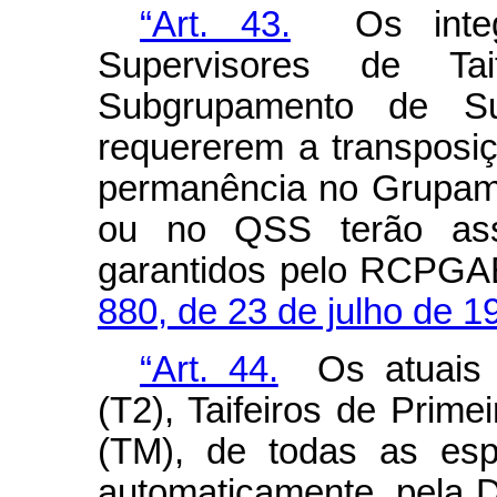
“Art. 43.
Os integr
Supervisores de T
Subgrupamento de Su
requererem a transposi
permanência no Grupame
ou no QSS terão asse
garantidos pelo RCPGA
880, de 23 de julho de 1
“Art. 44.
Os atuais T
(T2), Taifeiros de Prime
(TM), de todas as esp
automaticamente, pela 