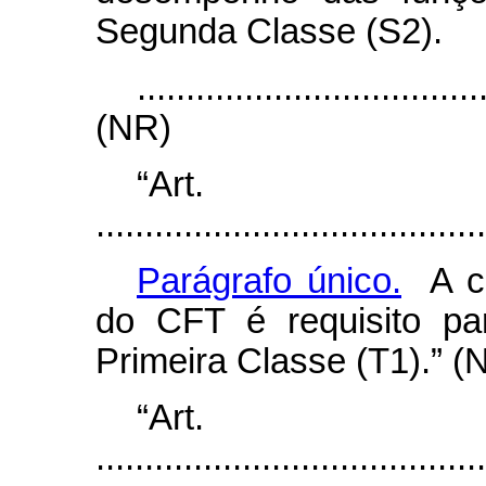
Segunda Classe (S2).
...................................
(NR)
“Ar
........................................
Parágrafo único.
A co
do CFT é requisito pa
Primeira Classe (T1).” (
“Ar
........................................