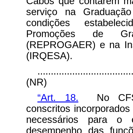
Cabos que contarem ma
serviço na Graduaçã
condições estabele
Promoções de Gra
(REPROGAER) e na Ins
(IRQESA).
...................................
(NR)
“Art. 18.
No CFSD,
conscritos incorporado
necessários para o 
desempenho das funçõ