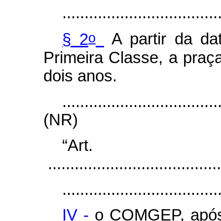
...................................
o
§ 2
A partir da da
Primeira Classe, a praça
dois anos.
...................................
(NR)
“Ar
.......................................
...................................
IV -
o COMGEP, após v