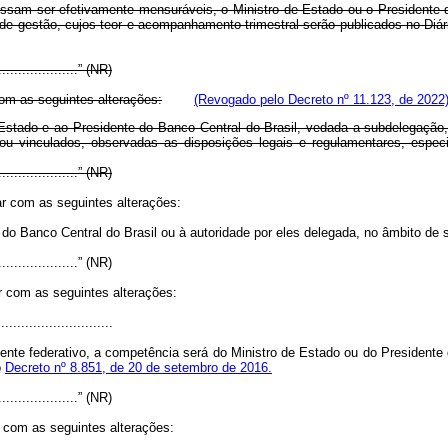
sam ser efetivamente mensuráveis, o Ministro de Estado ou o Presidente d
a de gestão, cujos teor e acompanhamento trimestral serão publicados no Diár
......................” (NR)
com as seguintes alterações:
(Revogado pelo Decreto nº 11.123, de 2022
stado e ao Presidente do Banco Central do Brasil, vedada a subdelegação, 
s ou vinculados, observadas as disposições legais e regulamentares, espec
......................” (NR)
ar com as seguintes alterações:
o Banco Central do Brasil ou à autoridade por eles delegada, no âmbito de
......................” (NR)
r com as seguintes alterações:
............................
nte federativo, a competência será do Ministro de Estado ou do Presidente
o
Decreto nº 8.851, de 20 de setembro de 2016.
......................” (NR)
r com as seguintes alterações: