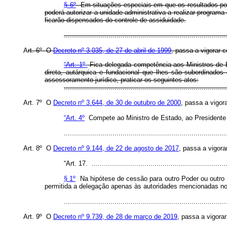
§ 6º
Em situações especiais em que os resultados pos
poderá autorizar a unidade administrativa a realizar program
ficarão dispensados do controle de assiduidade.
..............................................................................
A
rt. 6º O
Decreto nº 3.035, de 27 de abril de 1999
, passa a vigorar 
“Art. 1º
Fica delegada competência aos Ministros de E
direta, autárquica e fundacional que lhes são subordinado
assessoramento jurídico, praticar os seguintes atos:
..............................................................................
Art. 7º O
Decreto nº 3.644, de 30 de outubro de 2000
, passa a vigor
“Art. 4º
Compete ao Ministro de Estado, ao Presidente d
..............................................................................
Art. 8º O
Decreto nº 9.144, de 22 de agosto de 2017
, passa a vigora
“Art. 17. ...................................................................
§ 1º
Na hipótese de cessão para outro Poder ou outro e
permitida a delegação apenas às autoridades mencionadas n
..............................................................................
Art. 9º O
Decreto nº 9.739, de 28 de março de 2019
, passa a vigora