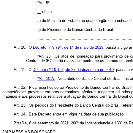
“Art. 5º .....................................................................
I -
ofício:
a) do Ministro de Estado ao qual o órgão ou a entidade
b) do Presidente do Banco Central do Brasil;
..............................................................................
Art. 10. O
Decreto nº 9.794, de 14 de maio de 2019
, passa a vigora
“Art. 23.
Os atos de nomeação para provimento de car
Central - FCBC serão realizados conforme as normas estabele
Art. 11. O
Decreto nº 10.193, de 27 de dezembro de 2019
, passa a 
“Art. 10-A.
No âmbito do Banco Central do Brasil, as aut
Art. 12. Fica reconhecido ao Presidente do Banco Central do Brasil 
competências previstas em atos normativos inferiores a decreto editados 
matérias e aos processos relativos à atuação do Banco Central do Brasil ou
Art. 13. Os pedidos do Presidente do Banco Central do Brasil refere
Art. 14. Este Decreto entra em vigor na data de sua publicação.
Brasília
, 8 de setembro de 2021; 200º da Independência e 133º da Re
JAIR MESSIAS BOLSONARO