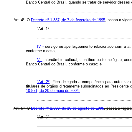
Banco Central do Brasil, quando se tratar de servidor desses 
..............................................................................
Art. 4º O
Decreto nº 1.387, de 7 de fevereiro de 1995
, passa a vigor
“Art. 1º .....................................................................
................................................................................
IV -
serviço ou aperfeiçoamento relacionado com a ativ
conforme o caso;
V -
intercâmbio cultural, científico ou tecnológico, ac
Banco Central do Brasil, conforme o caso; e
..............................................................................
“Art. 2º
Fica delegada a competência para autorizar o
titulares de órgãos diretamente subordinados ao Presidente 
10.871, de 20 de maio de 2004.
..............................................................................
Art. 5º O
Decreto nº 1.590, de 10 de agosto de 1995
, passa a vigora
“Art. 6º .....................................................................
................................................................................