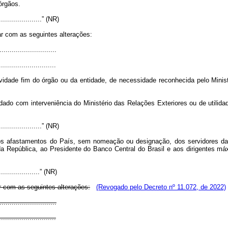
órgãos.
.......................” (NR)
ar com as seguintes alterações:
...........................
............................
idade fim do órgão ou da entidade, de necessidade reconhecida pelo Minist
ordado com interveniência do Ministério das Relações Exteriores ou de utilid
.......................” (NR)
s afastamentos do País, sem nomeação ou designação, dos servidores da a
da República, ao Presidente do Banco Central do Brasil e aos dirigentes m
......................” (NR)
r com as seguintes alterações:
(Revogado pelo Decreto nº 11.072, de 2022)
...........................
............................