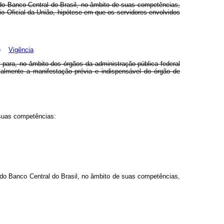
o Banco Central do Brasil, no âmbito de suas competências,
io Oficial da União, hipótese em que os servidores envolvidos
)
Vigência
para, no âmbito dos órgãos da administração pública federal
ialmente a manifestação prévia e indispensável do órgão de
 suas competências:
 do Banco Central do Brasil, no âmbito de suas competências,