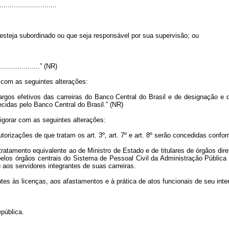
...........................
 esteja subordinado ou que seja responsável por sua supervisão; ou
......................” (NR)
r com as seguintes alterações:
gos efetivos das carreiras do Banco Central do Brasil e de designação 
cidas pelo Banco Central do Brasil.” (NR)
vigorar com as seguintes alterações:
orizações de que tratam os art. 3º, art. 7º e art. 8º serão concedidas confo
tratamento equivalente ao de Ministro de Estado e de titulares de órgãos di
pelos órgãos centrais do Sistema de Pessoal Civil da Administração Pública
 aos servidores integrantes de suas carreiras.
ntes às licenças, aos afastamentos e à prática de atos funcionais de seu in
pública.