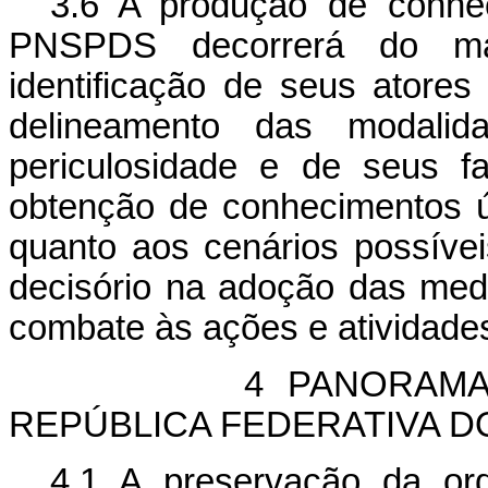
3.6 A produção de conhe
PNSPDS decorrerá do map
identificação de seus atore
delineamento das modalid
periculosidade e de seus fa
obtenção de conhecimentos út
quanto aos cenários possíve
decisório na adoção das med
combate às ações e atividade
4 PANORAMA DA S
REPÚBLICA FEDERATIVA D
4.1 A preservação da or