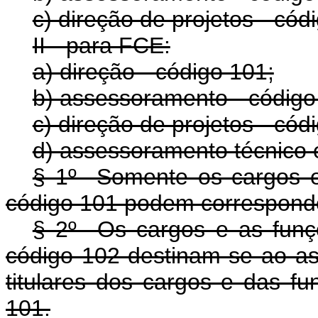
c) direção de projetos - cód
II - para FCE:
a) direção - código 101;
b) assessoramento - código
c) direção de projetos - cód
d) assessoramento técnico e
§ 1º Somente os cargos e 
código 101 podem corresponde
§ 2º Os cargos e as funç
código 102 destinam-se ao as
titulares dos cargos e das fu
101.