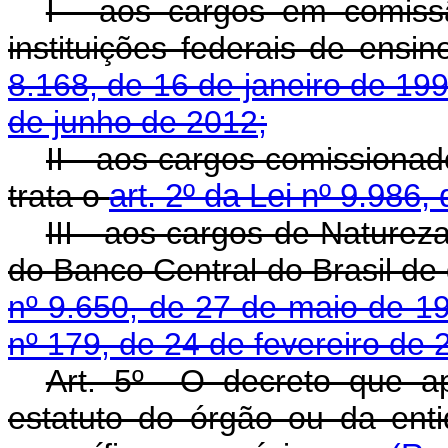
I - aos cargos em comiss
instituições federais de ensi
8.168, de 16 de janeiro de 19
de junho de 2012;
II - aos cargos comissiona
trata o
art. 2º da Lei nº 9.986,
III - aos cargos de Naturez
do Banco Central do Brasil de
nº 9.650, de 27 de maio de 1
nº 179, de 24 de fevereiro de 
Art. 5º O decreto que ap
estatuto do órgão ou da ent