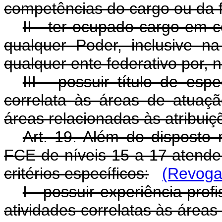
competências do cargo ou da 
II - ter ocupado cargo em 
qualquer Poder, inclusive na
qualquer ente federativo por, 
III - possuir título de es
correlata às áreas de atua
áreas relacionadas às atribuiç
Art. 19. Além do disposto
FCE de níveis 15 a 17 atende
critérios específicos:
(Revoga
I - possuir experiência pro
atividades correlatas às área