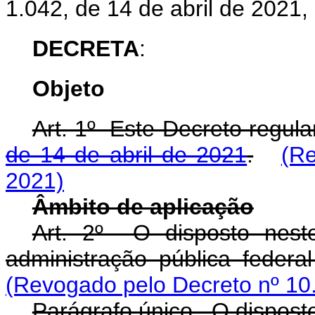
1.042, de 14 de abril de 2021,
DECRETA
:
Objeto
Art. 1º Este Decreto regu
de 14 de abril de 2021
.
(Re
2021)
Âmbito de aplicação
Art. 2º O disposto nest
administração pública federal
(Revogado pelo Decreto nº 10
Parágrafo único. O disposto