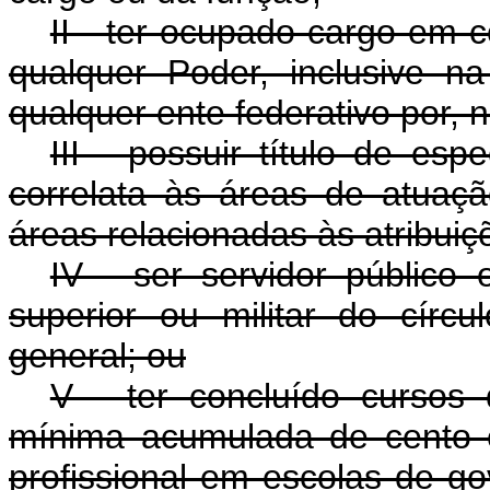
II - ter ocupado cargo em 
qualquer Poder, inclusive na
qualquer ente federativo por, 
III - possuir título de es
correlata às áreas de atua
áreas relacionadas às atribuiç
IV - ser servidor público 
superior ou militar do círcul
general; ou
V - ter concluído cursos
mínima acumulada de cento e 
profissional em escolas de g