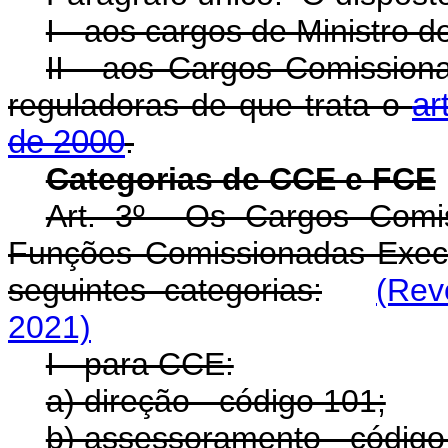
I - aos cargos de Ministro d
II - aos Cargos Comission
reguladoras de que trata o
ar
de 2000
.
Categorias de CCE e FCE
Art. 3º Os Cargos Comis
Funções Comissionadas Execu
seguintes categorias:
(Rev
2021)
I - para CCE:
a) direção - código 101;
b) assessoramento - código