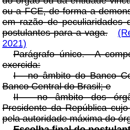
do órgão ou da entidade vinc
ou a FCE, de forma a demonst
em razão de peculiaridades 
postulantes para a vaga.
(R
2021)
Parágrafo único. A comp
exercida:
I - no âmbito do Banco Cen
Banco Central do Brasil; e
II - no âmbito dos órgã
Presidente da República cujo 
pela autoridade máxima do ór
Escolha final do postulan