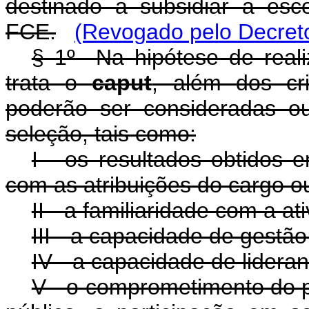
destinado a subsidiar a es
FCE.
(Revogado pelo Decreto
§ 1º Na hipótese de reali
trata o
caput
, além dos cri
poderão ser consideradas ou
seleção, tais como:
I - os resultados obtidos 
com as atribuições do cargo o
II - a familiaridade com a 
III - a capacidade de gestão
IV - a capacidade de lideran
V - o comprometimento do p