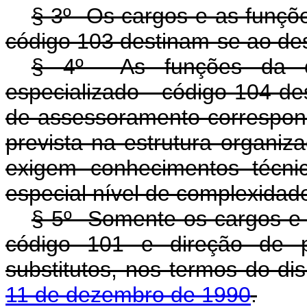
§ 3º Os cargos e as funçõe
código 103 destinam-se ao des
§ 4º As funções da cat
especializado - código 104 de
de assessoramento correspon
prevista na estrutura organiz
exigem conhecimentos técnic
especial nível de complexidad
§ 5º Somente os cargos e a
código 101 e direção de p
substitutos, nos termos do d
11 de dezembro de 1990
.