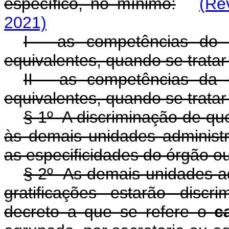
específico, no mínimo:
(Re
2021)
I - as competências do 
equivalentes, quando se tratar
II - as competências da 
equivalentes, quando se tratar
§ 1º A discriminação de qu
às demais unidades administr
as especificidades do órgão o
§ 2º As demais unidades ad
gratificações estarão disc
decreto a que se refere o
c