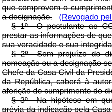
que comprovem o cumprimento
a designação.
(Revogado pel
§ 1º O postulante ao CC
prestar as informações de que
sua veracidade e sua integrid
§ 2º Sem prejuízo do di
nomeação ou a designação ser
Chefe da Casa Civil da Presid
da República, caberá à autor
aferição do cumprimento do di
§ 3º Na hipótese em que 
prévia da indicação pela Casa 