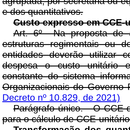
agrupada, por secretaria ou eq
e dos quantitativos.
Custo expresso em CCE-u
Art. 6º Na proposta de 
estruturas regimentais ou 
entidades deverão utilizar 
despesa o custo unitário e
constante do sistema inform
Organizacionais do Governo 
Decreto nº 10.829, de 2021)
Parágrafo único. O CCE de 
para o cálculo de CCE-unitário
Transformação dos quant