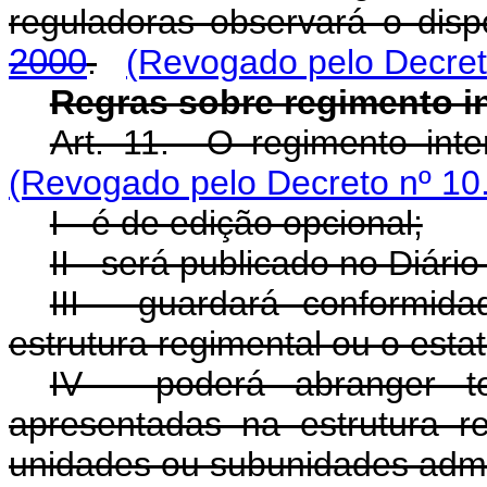
reguladoras observará o dis
2000
.
(Revogado pelo Decret
Regras sobre regimento i
Art. 11. O regimento inte
(Revogado pelo Decreto nº 10
I - é de edição opcional;
II - será publicado no Diário
III - guardará conformi
estrutura regimental ou o estat
IV - poderá abranger to
apresentadas na estrutura 
unidades ou subunidades admin