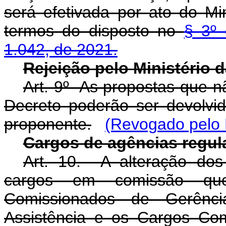
será efetivada por ato do M
termos do disposto no
§ 3º 
1.042, de 2021.
Rejeição pelo Ministério
Art. 9º As propostas que n
Decreto poderão ser devolvi
proponente.
(Revogado pelo 
Cargos de agências regul
Art. 10. A alteração dos 
cargos em comissão qu
Comissionados de Gerênci
Assistência e os Cargos Co