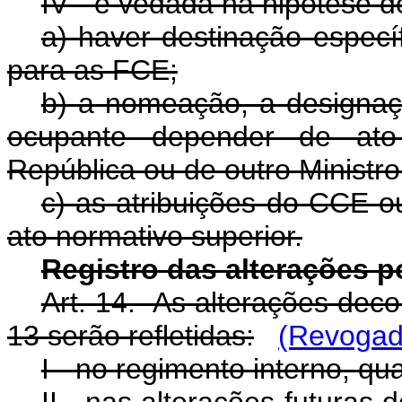
IV - é vedada na hipótese d
a) haver destinação especí
para as FCE;
b) a nomeação, a designaç
ocupante depender de ato
República ou de outro Ministr
c) as atribuições do CCE 
ato normativo superior.
Registro das alterações po
Art. 14. As alterações decor
13 serão refletidas:
(Revogado
I - no regimento interno, q