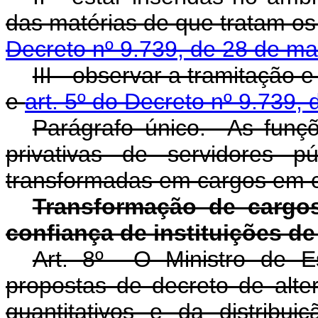
das matérias de que tratam o
Decreto nº 9.739, de 28 de m
III - observar a tramitação 
e
art. 5º do Decreto nº 9.739,
Parágrafo único. As funçõ
privativas de servidores p
transformadas em cargos em 
Transformação de cargo
confiança de instituições de
Art. 8º O Ministro de E
propostas de decreto de alte
quantitativos e da distrib