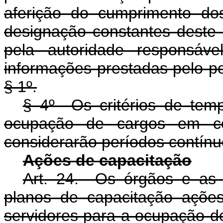
aferição do cumprimento do
designação constantes deste 
pela autoridade responsáv
informações prestadas pelo po
§ 1º.
§ 4º Os critérios de temp
ocupação de cargos em co
considerarão períodos contínu
Ações de capacitação
Art. 24. Os órgãos e as 
planos de capacitação ações
servidores para a ocupação d