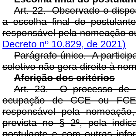
Art. 22. Observado o dispost
a escolha final do postulante
responsável pela nomeação ou
Decreto nº 10.829, de 2021)
Parágrafo único. A partic
seletivo não gera direito à n
Aferição dos critérios
Art. 23. O processo de 
ocupação de CCE ou FCE 
responsável pela nomeação,
prevista no § 2º, pela indic
postulante e com outras infor