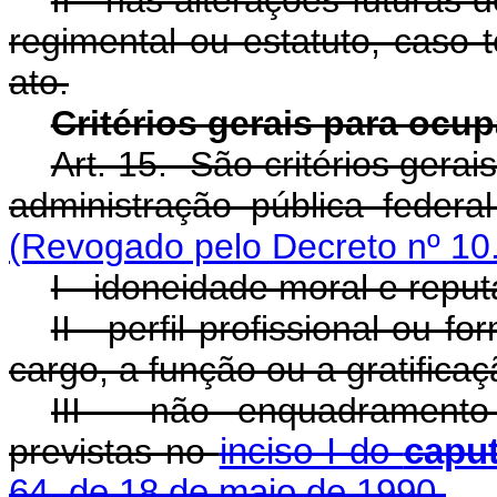
II - nas alterações futuras
regimental ou estatuto, caso 
ato.
Critérios gerais para oc
Art. 15. São critérios ger
administração pública federal
(Revogado pelo Decreto nº 10
I - idoneidade moral e reput
II - perfil profissional ou
cargo, a função ou a gratificaç
III - não enquadramento 
previstas no
inciso I do
capu
64, de 18 de maio de 1990.