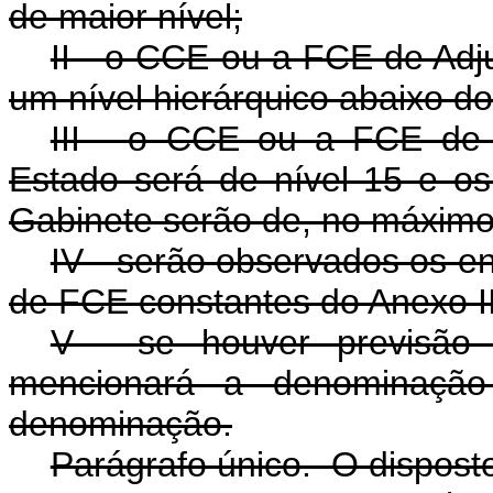
de maior nível;
II - o CCE ou a FCE de Adj
um nível hierárquico abaixo do 
III - o CCE ou a FCE de 
Estado será de nível 15 e 
Gabinete serão de, no máximo,
IV - serão observados os e
de FCE constantes do Anexo II
V - se houver previsão
mencionará a denominaçã
denominação.
Parágrafo único. O disposto