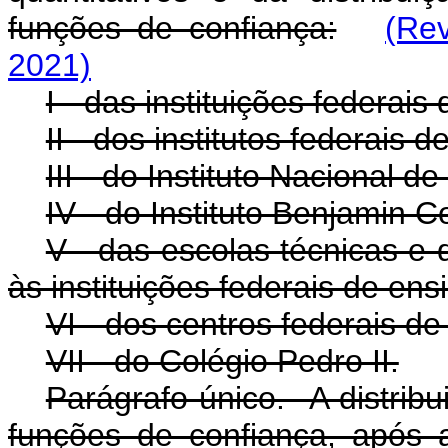
funções de confiança:
(Re
2021)
I - das instituições federais
II - dos institutos federais 
III - do Instituto Nacional 
IV - do Instituto Benjamin C
V - das escolas técnicas e 
às instituições federais de ens
VI - dos centros federais d
VII - do Colégio Pedro II.
Parágrafo único. A distrib
funções de confiança, após 