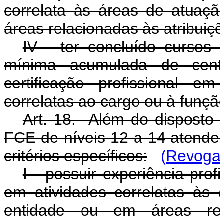
correlata às áreas de atua
áreas relacionadas às atribui
IV - ter concluído cursos
mínima acumulada de cent
certificação profissional
correlatas ao cargo ou à funçã
Art. 18. Além do disposto
FCE de níveis 12 a 14 atende
critérios específicos:
(Revoga
I - possuir experiência pro
em atividades correlatas à
entidade ou em áreas rel