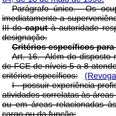
Parágrafo único. Os ocu
imediatamente a superveniênci
III do
caput
à autoridade res
designação.
Critérios específicos pa
Art. 16. Além do disposto 
de FCE de níveis 5 a 8 atend
critérios específicos:
(Revoga
I - possuir experiência pro
atividades correlatas às área
ou em áreas relacionadas às
cargo ou da função;