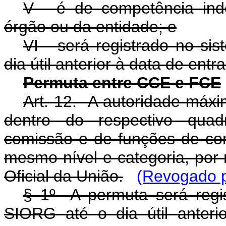
V - é de competência ind
órgão ou da entidade; e
VI - será registrado no si
dia útil anterior à data de entr
Permuta entre CCE e FCE
Art. 12. A autoridade máxi
dentro do respectivo qua
comissão e de funções de c
mesmo nível e categoria, por 
Oficial da União.
(Revogado p
§ 1º A permuta será regis
SIORG até o dia útil anter