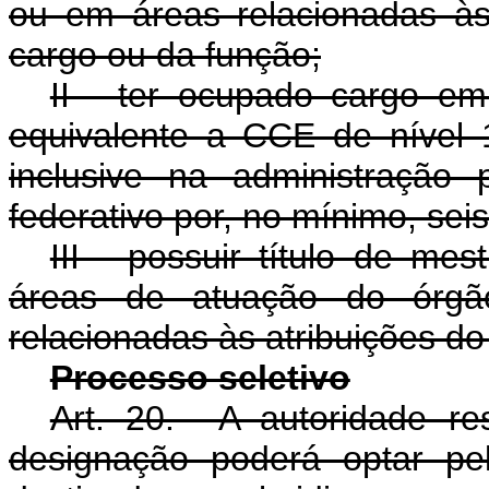
ou em áreas relacionadas às
cargo ou da função;
II - ter ocupado cargo e
equivalente a CCE de nível 
inclusive na administração 
federativo por, no mínimo, sei
III - possuir título de me
áreas de atuação do órg
relacionadas às atribuições do
Processo seletivo
Art. 20. A autoridade r
designação poderá optar pel