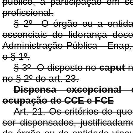
público, a participação em se
profissional.
§ 2º O órgão ou a entida
essenciais de liderança des
Administração Pública - Enap,
o § 1º.
§ 3º O disposto no
caput
n
no § 2º do art. 23.
Dispensa excepcional d
ocupação de CCE e FCE
Art. 21. Os critérios de qu
ser dispensados, justificadame