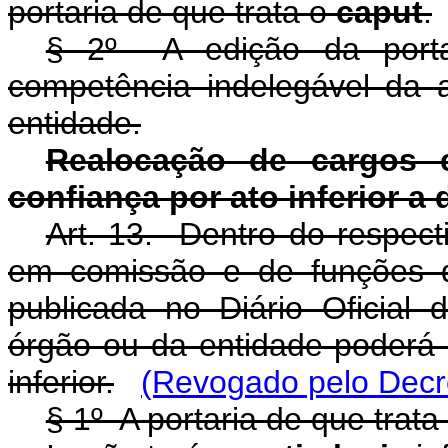
portaria de que trata o
caput
.
§ 2º A edição da port
competência indelegável da
entidade.
Realocação de cargos
confiança por ato inferior a 
Art. 13. Dentro do respect
em comissão e de funções d
publicada no Diário Oficial
órgão ou da entidade poderá
inferior.
(Revogado pelo Decre
§ 1º A portaria de que trata