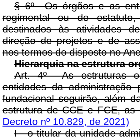
§ 6º Os órgãos e as enti
regimental ou de estatuto
destinados às atividades d
direção de projetos e de ass
nos termos do disposto no Ane
Hierarquia na estrutura o
Art. 4º As estruturas o
entidades da administração p
fundacional seguirão, além d
estrutura de CCE e FCE, as s
Decreto nº 10.829, de 2021)
I - o titular da unidade ad