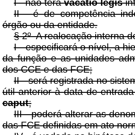
I - não terá
vacatio legis
inf
II - é de competência in
órgão ou da entidade.
§ 2º A realocação interna d
I - especificará o nível, a 
da função e as unidades admi
dos CCE e das FCE;
II - será registrada no sis
útil anterior à data de entrad
caput
;
III - poderá alterar as de
das FCE definidas em ato norm