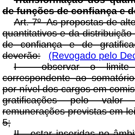
de funções de confiança e d
Art. 7º As propostas de al
quantitativos e da distribuiç
de confiança e de gratifi
deverão:
(Revogado pelo Dec
I - observar o limite 
correspondente ao somatório 
por nível dos cargos em comis
gratificações pelo valor
remunerações previstas em lei,
5;
II - estar inseridas no âm