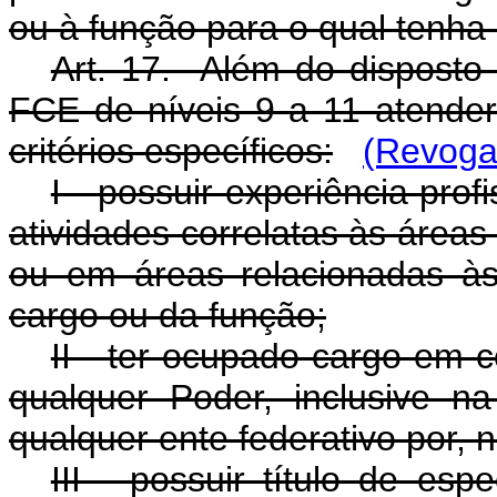
ou à função para o qual tenha 
Art. 17. Além do disposto
FCE de níveis 9 a 11 atende
critérios específicos:
(Revoga
I - possuir experiência pro
atividades correlatas às área
ou em áreas relacionadas às
cargo ou da função;
II - ter ocupado cargo em 
qualquer Poder, inclusive na
qualquer ente federativo por, 
III - possuir título de es