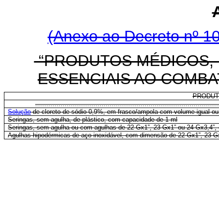
(Anexo ao Decreto nº 10
“PRODUTOS MÉDICOS, 
ESSENCIAIS AO COMBA
PRODU
..............................................................................................
Solução
de cloreto de sódio 0,9%, em frasco/ampola com volume igual ou i
Seringas, sem agulha, de plástico, com capacidade de 1 ml
Seringas, sem agulha ou com agulhas de 22 Gx1”, 23 Gx1” ou 24 Gx3,4”, 
Agulhas hipodérmicas de aço inoxidável, com dimensão de 22 Gx1”, 23 G