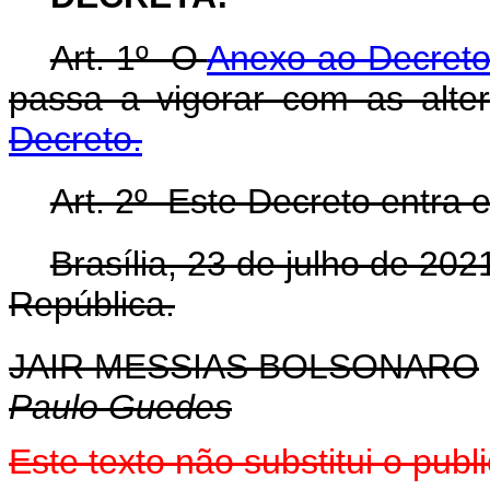
Art. 1º O
Anexo ao Decreto
passa a vigorar com as alte
Decreto.
Art. 2º Este Decreto entra 
Brasília, 23 de julho de 20
República.
JAIR MESSIAS BOLSONARO
Paulo Guedes
Este texto não substitui o pu