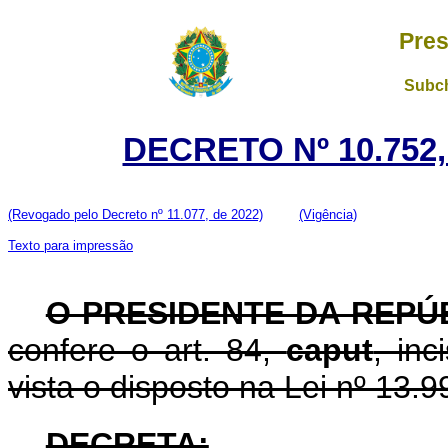
Pres
Subch
DECRETO Nº 10.752,
(Revogado pelo Decreto nº 11.077, de 2022)
(Vigência)
Texto para impressão
O PRESIDENTE DA REPÚ
confere o art. 84,
caput
, in
vista o disposto na Lei nº 13.9
DECRETA: