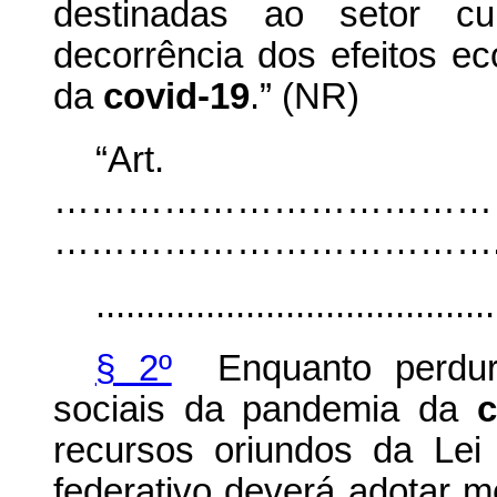
destinadas ao setor c
decorrência dos efeitos e
da
covid-19
.” (NR)
“Ar
………………………………
………………………………....
........................................
§ 2º
Enquanto perdura
sociais da pandemia da
c
recursos oriundos da Lei
federativo deverá adotar 