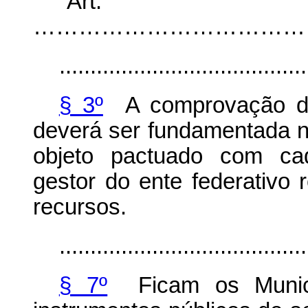
“Ar
……………………………………
........................................
§ 3º
A comprovação de 
deverá ser fundamentada 
objeto pactuado com cad
gestor do ente federativo 
recursos.
........................................
§ 7º
Ficam os Municíp