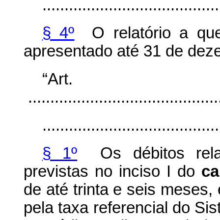
........................................
§ 4º
O relatório a qu
apresentado até 31 de dez
“Ar
............................................
........................................
§ 1º
Os débitos relac
previstas no inciso I do
ca
de até trinta e seis meses
pela taxa referencial do Si