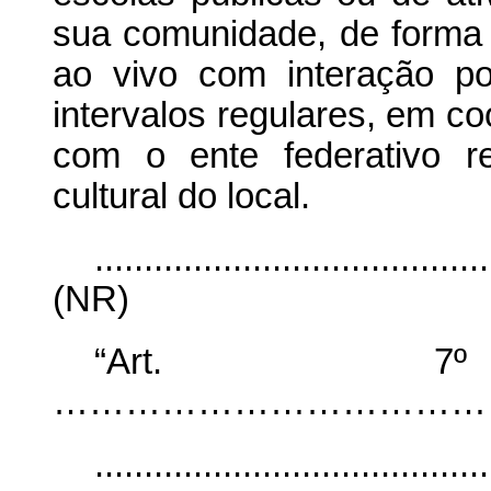
sua comunidade, de forma g
ao vivo com interação po
intervalos regulares, em c
com o ente federativo r
cultural do local.
........................................
(NR)
“Art
……………………………………...............
........................................