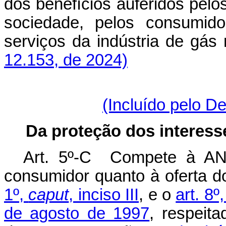
dos benefícios auferidos pelo
sociedade, pelos consumid
serviços da indústria de gá
12.153, de 2024)
(Incluído pelo D
Da proteção dos interess
Art. 5º-C Compete à ANP
consumidor quanto à oferta d
1º,
caput
, inciso III
, e o
art. 8º
de agosto de 1997
, respeita