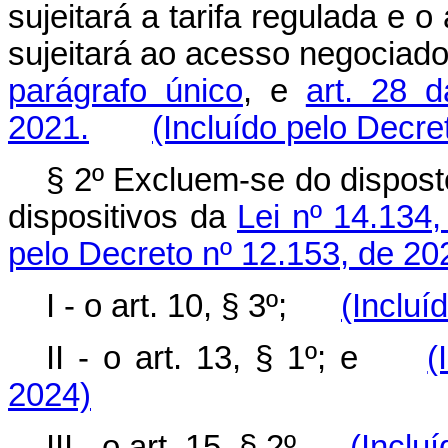
sujeitará a tarifa regulada e 
sujeitará ao acesso negociad
parágrafo único
, e
art. 28 
2021.
(Incluído pelo Decre
§ 2º Excluem-se do dispos
dispositivos da
Lei nº 14.134,
pelo Decreto nº 12.153, de 20
I - o art. 10, § 3º;
(Incluí
II - o art. 13, § 1º; e
(
2024)
III - o art. 15, § 2º.
(Inclu