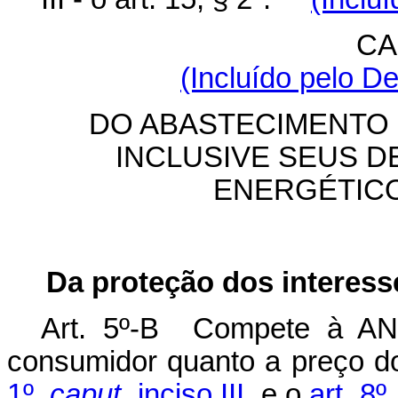
CA
(Incluído pelo D
DO ABASTECIMENTO 
INCLUSIVE SEUS D
ENERGÉTIC
Da proteção dos interes
Art. 5º-B Compete à ANP
consumidor quanto a preço d
1º,
caput
, inciso III,
e o
art. 8º