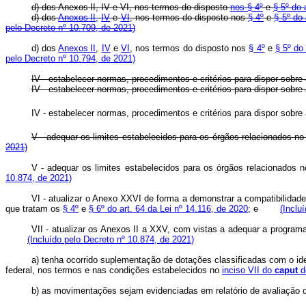
d) dos Anexos II, IV e VI, nos termos do disposto
nos § 4º
e
§ 5º do 
d) dos
Anexos II,
IV
e
VI
, nos termos do disposto nos
§ 4º
e
§ 5º do 
pelo Decreto nº 10.709, de 2021)
d) dos
Anexos II
,
IV
e
VI
,
nos termos do disposto nos
§ 4º
e
§ 5º do 
pelo Decreto nº 10.794, de 2021)
IV - estabelecer normas, procedimentos e critérios para dispor sobre
IV - estabelecer normas, procedimentos e critérios para dispor so
IV - estabelecer normas, procedimentos e critérios para dispor s
V - adequar os limites estabelecidos para os órgãos relacionados n
2021)
V - adequar os limites estabelecidos para os órgãos relacionados 
10.874, de 2021)
VI - atualizar o Anexo XXVI de forma a demonstrar a compatibilidad
que tratam os
§ 4º
e
§ 6º do art. 64 da Lei nº 14.116, de 2020
; e
(Inclu
VII - atualizar os Anexos II a XXV, com vistas a adequar a progra
(Incluído pelo Decreto nº 10.874, de 2021)
a) tenha ocorrido suplementação de dotações classificadas com o ide
federal, nos termos e nas condições estabelecidos no
inciso VII do
caput
do
b) as movimentações sejam evidenciadas em relatório de avaliaçã