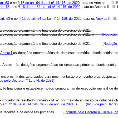
art. 63
e no
§ 18 do art. 64 da Lei nº 14.116, de 2020
, para os Anexos II, III, I
art. 63
e no
§ 18 do art. 64 da Lei nº 14.116, de 2020
, para os Anexos II, III
art. 63
e no
§ 18 do art. 64 da Lei nº 14.116, de 2020
, para os
Anexos II
,
III
,
 a execução orçamentária e financeira do exercício de 2021.
bre a execução orçamentária e financeira do exercício de 2021; e
(Redação 
obre a execução orçamentária e financeira do exercício de 2021;
(Redação 
o
Anexo I
às dotações orçamentárias de despesas primárias discricionária
no Anexo I às dotações orçamentárias de despesas primárias discricionárias
e entre os limites autorizados para movimentação e empenho e as despesas co
ído pelo Decreto nº 10.874, de 2021)
mação financeira e estabelecer novos cronogramas de execução mensal de de
ntificador de resultado primário - RP-2, por meio da anulação de dotações c
 art. 4º da Lei nº 14.144, de 22 de abril de 2021
; e
(Incluída pelo Decret
o de receitas e de despesas primárias.
(Incluída pelo Decreto nº 10.874, d