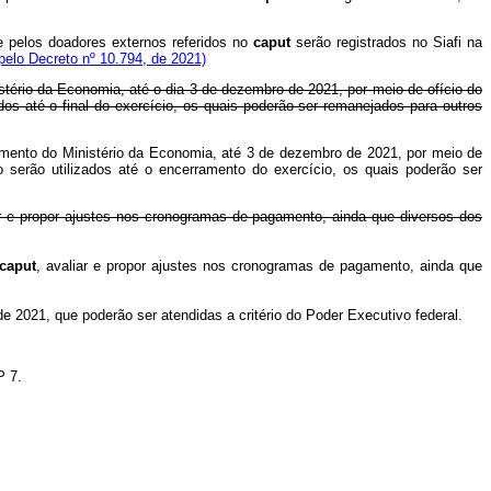
e pelos doadores externos referidos no
caput
serão registrados no Siafi na
elo Decreto nº 10.794, de 2021)
stério da Economia, até o dia 3 de dezembro de 2021, por meio de ofício do
os até o final do exercício, os quais poderão ser remanejados para outros
amento do Ministério da Economia, até 3 de dezembro de 2021, por meio de
serão utilizados até o encerramento do exercício, os quais poderão ser
ar e propor ajustes nos cronogramas de pagamento, ainda que diversos dos
caput
, avaliar e propor ajustes nos cronogramas de pagamento, ainda que
 2021, que poderão ser atendidas a critério do Poder Executivo federal.
P 7.