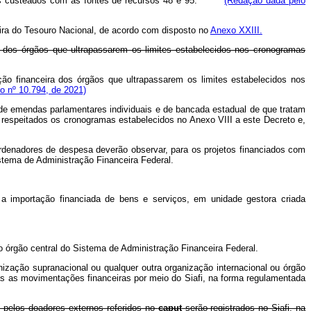
xternos custeados com as fontes de recursos 48 e 95.
(Redação dada pelo
eira do Tesouro Nacional, de acordo com disposto no
Anexo XXIII.
 dos órgãos que ultrapassarem os limites estabelecidos nos cronogramas
o financeira dos órgãos que ultrapassarem os limites estabelecidos nos
o nº 10.794, de 2021)
 de emendas parlamentares individuais e de bancada estadual de que tratam
, respeitados os cronogramas estabelecidos no Anexo VIII a este Decreto e,
rdenadores de despesa deverão observar, para os projetos financiados com
istema de Administração Financeira Federal.
a a importação financiada de bens e serviços, em unidade gestora criada
 órgão central do Sistema de Administração Financeira Federal.
ização supranacional ou qualquer outra organização internacional ou órgão
as as movimentações financeiras por meio do Siafi, na forma regulamentada
e pelos doadores externos referidos no
caput
serão registrados no Siafi, na