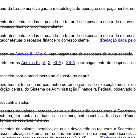
stério da Economia divulgará a metodologia de apuração dos pagamentos em
te descentralizadas e, quando se tratar de despesas à conta de recursos
 repasse financeiro correspondente.
te descentralizadas e, quando se tratar de despesas à conta de recursos
alizador efetuar o repasse financeiro correspondente.
(Redação dada pelo
eferem os
Anexos III
,
V
e
X
, para pagamento de despesas de outra espécie.
e referem os
Anexos III,
V
,
X
,
XI-A
e
XII-A
para pagamento de despesas de
nanceira para o atendimento ao disposto no
caput
.
cutivo federal terão como parâmetro os cronogramas de execução mensal de
 órgão central do Sistema de Administração Financeira Federal, observado o
escentralizador.
centes de valores liberados, os quais devolverão os recursos à Secretaria
xterna, em contas em bancos no exterior, pertencentes a fundos do Poder
fontes de recursos 48 e 95.
centes de valores liberados, os quais devolverão os recursos à Secretaria
scentralização externa, em contas em bancos no exterior, pertencentes a