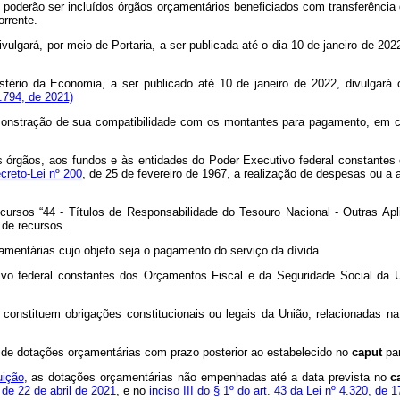
, poderão ser incluídos órgãos orçamentários beneficiados com transferênci
orrente.
ulgará, por meio de Portaria, a ser publicada até o dia 10 de janeiro de 20
tério da Economia, a ser publicado até 10 de janeiro de 2022, divulgará 
.794, de 2021)
demonstração de sua compatibilidade com os montantes para pagamento, em
s órgãos, aos fundos e às entidades do Poder Executivo federal constante
ecreto-Lei nº 200
, de 25 de fevereiro de 1967, a realização de despesas ou 
cursos “44 - Títulos de Responsabilidade do Tesouro Nacional - Outras Ap
 de recursos.
amentárias cujo objeto seja o pagamento do serviço da dívida.
ivo federal constantes dos Orçamentos Fiscal e da Seguridade Social da 
constituem obrigações constitucionais ou legais da União, relacionadas n
de dotações orçamentárias com prazo posterior ao estabelecido no
caput
par
uição
, as dotações orçamentárias não empenhadas até a data prevista no
c
, de 22 de abril de 2021
, e no
inciso III do § 1º do art. 43 da Lei nº 4.320, de