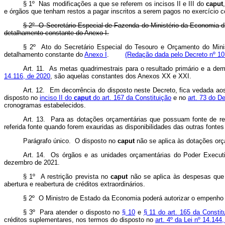
§ 1º Nas modificações a que se referem os incisos II e III do
caput
e órgãos que tenham restos a pagar inscritos a serem pagos no exercício c
§ 2º O Secretário Especial de Fazenda do Ministério da Economia div
detalhamento constante do Anexo I.
§ 2º Ato do Secretário Especial do Tesouro e Orçamento do Minis
detalhamento constante do
Anexo I
.
(Redação dada pelo Decreto nº 10
Art. 11. As metas quadrimestrais para o resultado primário e a 
14.116, de 2020
, são aquelas constantes dos Anexos XX e XXI.
Art. 12. Em decorrência do disposto neste Decreto, fica vedada ao
disposto no
inciso II do
caput
do art. 167 da Constituição
e no
art. 73 do D
cronogramas estabelecidos.
Art. 13. Para as dotações orçamentárias que possuam fonte de re
referida fonte quando forem exauridas as disponibilidades das outras fontes
Parágrafo único. O disposto no
caput
não se aplica às dotações orç
Art. 14. Os órgãos e as unidades orçamentárias do Poder Execut
dezembro de 2021.
§ 1º A restrição prevista no
caput
não se aplica às despesas que 
abertura e reabertura de créditos extraordinários.
§ 2º O Ministro de Estado da Economia poderá autorizar o empenho 
§ 3º Para atender o disposto no
§ 10
e
§ 11 do art. 165 da Constit
créditos suplementares, nos termos do disposto no
art. 4º da Lei nº 14.144