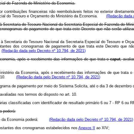
cial de Fazenda do Ministério da Economia.
 contribuições financeiras não reembolsáveis feitos no exterior diretament
special do Tesouro e Orçamento do Ministério da Economia.
(Redação dada p
à Secretaria do Tesouro Nacional da Secretaria Especial de Fazenda do Mini
cronogramas de pagamento de que trata este Decreto que não serão utilizad
 à Secretaria do Tesouro Nacional da Secretaria Especial do Tesouro e Orç
tantes dos cronogramas de pagamento de que trata este Decreto que não 
.
(Redação dada pelo Decreto nº 10.794, de 2021)
Economia, após o recebimento das informações de que trata o
caput
, avali
nistério da Economia, após o recebimento das informações de que trata o
 art. 10.
(Redação dada pelo Decreto nº 10.794, de 2021)
rama de pagamento por meio do Sistema Solicita, até o dia 3 de dezembro de
 avaliadas nos termos do disposto no art. 10.
ias classificadas com identificador de resultado primário 6 ou 7 - RP 6 ou R
a poderá:
stério da Economia poderá:
(Redação dada pelo Decreto nº 10.794, de 2021)
constantes dos cronogramas estabelecidos nos
Anexos II
ao XIV;