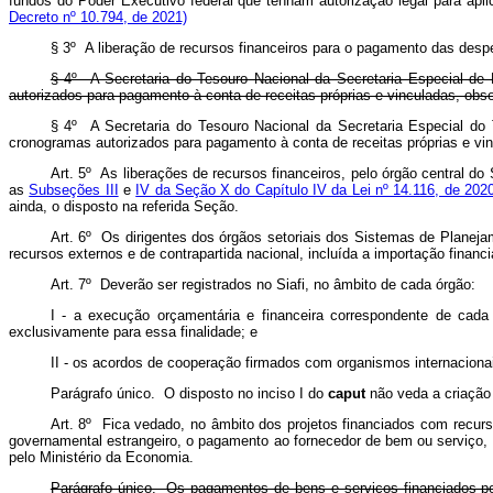
fundos do Poder Executivo federal que tenham autorização legal para a
Decreto nº 10.794, de 2021)
§ 3º A liberação de recursos financeiros para o pagamento das desp
§ 4º A Secretaria do Tesouro Nacional da Secretaria Especial de
autorizados para pagamento à conta de receitas próprias e vinculadas, obs
§ 4º A Secretaria do Tesouro Nacional da Secretaria Especial do
cronogramas autorizados para pagamento à conta de receitas próprias e vi
Art. 5º As liberações de recursos financeiros, pelo órgão central 
as
Subseções III
e
IV da Seção X do Capítulo IV da Lei nº 14.116, de 202
ainda, o disposto na referida Seção.
Art. 6º Os dirigentes dos órgãos setoriais dos Sistemas de Planej
recursos externos e de contrapartida nacional, incluída a importação financ
Art. 7º Deverão ser registrados no Siafi, no âmbito de cada órgão:
I - a execução orçamentária e financeira correspondente de cada 
exclusivamente para essa finalidade; e
II - os acordos de cooperação firmados com organismos internaciona
Parágrafo único. O disposto no inciso I do
caput
não veda a criação 
Art. 8º Fica vedado, no âmbito dos projetos financiados com recurs
governamental estrangeiro, o pagamento ao fornecedor de bem ou serviço, 
pelo Ministério da Economia.
Parágrafo único. Os pagamentos de bens e serviços financiados por 