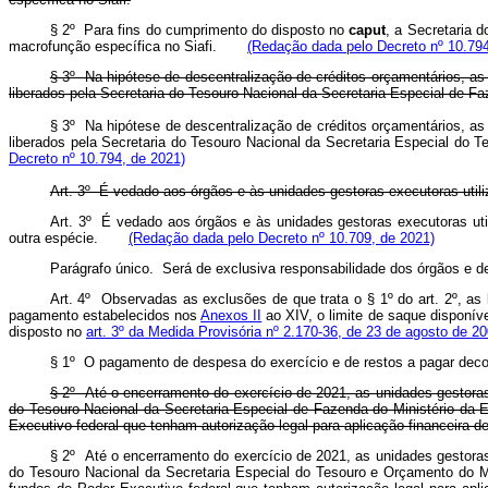
§ 2º Para fins do cumprimento do disposto no
caput
, a Secretaria 
macrofunção específica no Siafi.
(Redação dada pelo Decreto nº 10.794
§ 3º Na hipótese de descentralização de créditos orçamentários, 
liberados pela Secretaria do Tesouro Nacional da Secretaria Especial de Fa
§ 3º Na hipótese de descentralização de créditos orçamentários, 
liberados pela Secretaria do Tesouro Nacional da Secretaria Especial do
Decreto nº 10.794, de 2021)
Art. 3º É vedado aos órgãos e às unidades gestoras executoras util
Art. 3º É vedado aos órgãos e às unidades gestoras executoras ut
outra espécie.
(Redação dada pelo Decreto nº 10.709, de 2021)
Parágrafo único. Será de exclusiva responsabilidade dos órgãos e 
Art. 4º Observadas as exclusões de que trata o § 1º do art. 2º, a
pagamento estabelecidos nos
Anexos II
ao XIV, o limite de saque disponív
disposto no
art. 3º da Medida Provisória nº 2.170-36, de 23 de agosto de 2
§ 1º O pagamento de despesa do exercício e de restos a pagar decor
§ 2º Até o encerramento do exercício de 2021, as unidades gestoras
do Tesouro Nacional da Secretaria Especial de Fazenda do Ministério da
Executivo federal que tenham autorização legal para aplicação financeira 
§ 2º Até o encerramento do exercício de 2021, as unidades gestoras
do Tesouro Nacional da Secretaria Especial do Tesouro e Orçamento do M