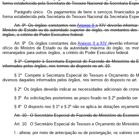
forma estabelecida pela Secretaria do Tesouro Nacional da Secretaria Espe
Parágrafo único. Os pagamentos de bens e serviços financiados por
forma estabelecida pela Secretaria do Tesouro Nacional da Secretaria E
Art. 9º Os órgãos constantes nos
Anexos II
a XIV deverão informar 
Ministro de Estado ou da autoridade superior do órgão, os montantes dos 
órgãos, a critério do Poder Executivo federal.
Art. 9º Os órgãos constantes dos
Anexos II a XIV
deverão informar
ofício do Ministro de Estado ou da autoridade máxima do órgão, os mon
remanejados para outros órgãos, a critério do Poder Executivo federal
§ 1º Compete à Secretaria Especial de Fazenda do Ministério da 
informados pelos órgãos, nos termos do disposto no art. 10.
§ 1º Compete à Secretaria Especial do Tesouro e Orçamento do Mi
diversos daqueles informados pelos órgãos, nos termos do disposto no
§ 2º Os órgãos deverão indicar as necessidades adicionais de cronog
§ 3º As solicitações posteriores ao prazo fixado no § 2º poderão ser
§ 4º O disposto nos § 1º e § 2º não se aplica às dotações orçamentár
Art. 10. O Secretário Especial de Fazenda do Ministério da Economi
Art. 10. O Secretário Especial do Tesouro e Orçamento do Mini
I - alterar, por meio de antecipação ou de postergação, os valores 