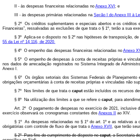
II - às despesas financeiras relacionadas no
Anexo XVI
; e
III - às despesas primárias relacionadas na
Seção I do Anexo III à L
§ 2º Os créditos suplementares e especiais abertos e os créditos e
Financeiras”, ressalvadas as exclusões de que trata o § 1º, terão a sua ex
§ 3º Aplica-se o disposto no § 2º nas hipóteses de transposição, d
55 da Lei nº 14.116, de 2020.
§ 4º O empenho das despesas financeiras relacionadas no
Anexo X
§ 5º O empenho de despesas à conta de receitas próprias e vincul
nos dados de arrecadação registrados no Sistema Integrado de Administra
Anexo I.
§ 6º Os órgãos setoriais dos Sistemas Federais de Planejamento e 
obrigações orçamentárias à conta de receitas próprias e vinculadas não sup
§ 7º Nos limites de que trata o
caput
estão incluídos os recursos d
§ 8º Na utilização dos limites a que se refere o
caput
, para atendime
Art. 2º O pagamento de despesas no exercício de 2021, inclusive dos
exercício observará os cronogramas constantes dos
Anexos II
ao XIV.
§ 1º As despesas relacionadas no § 1º do art. 1º e as relativas a 
obrigatórias com controle de fluxo de que trata o
Anexo XVII
, que terão se
§ 2º Para fins do cumprimento do disposto no
caput
, a Secretaria 
específica no Siafi.