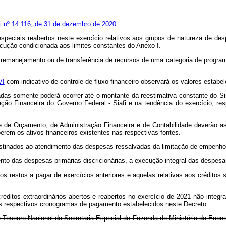
ei nº 14.116, de 31 de dezembro de 2020
.
speciais reabertos neste exercício relativos aos grupos de natureza de desp
ecução condicionada aos limites constantes do Anexo I.
e remanejamento ou de transferência de recursos de uma categoria de progra
VI
com indicativo de controle de fluxo financeiro observará os valores estabe
adas somente poderá ocorrer até o montante da reestimativa constante do S
ção Financeira do Governo Federal - Siafi e na tendência do exercício, re
de Orçamento, de Administração Financeira e de Contabilidade deverão asse
erem os ativos financeiros existentes nas respectivas fontes.
estinados ao atendimento das despesas ressalvadas da limitação de empenho
nto das despesas primárias discricionárias, a execução integral das despesa
 restos a pagar de exercícios anteriores e aquelas relativas aos créditos 
créditos extraordinários abertos e reabertos no exercício de 2021 não inte
us respectivos cronogramas de pagamento estabelecidos neste Decreto.
do Tesouro Nacional da Secretaria Especial de Fazenda do Ministério da Ec