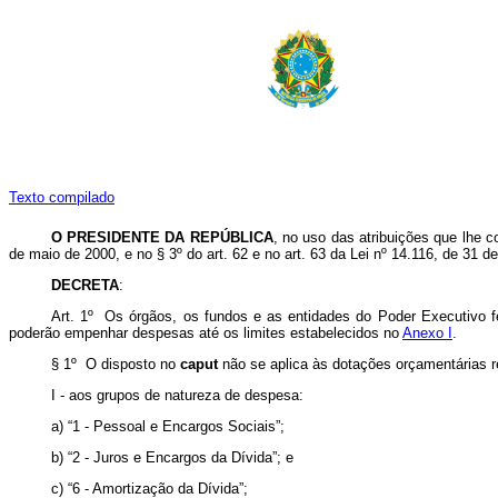
Texto compilado
O PRESIDENTE DA REPÚBLICA
, no uso das atribuições que lhe c
de maio de 2000, e no § 3º do art. 62 e no art. 63 da Lei nº 14.116, de 31
DECRETA
:
Art. 1º Os órgãos, os fundos e as entidades do Poder Executivo f
poderão empenhar despesas até os limites estabelecidos no
Anexo I
.
§ 1º O disposto no
caput
não se aplica às dotações orçamentárias re
I - aos grupos de natureza de despesa:
a) “1 - Pessoal e Encargos Sociais”;
b) “2 - Juros e Encargos da Dívida”; e
c) “6 - Amortização da Dívida”;