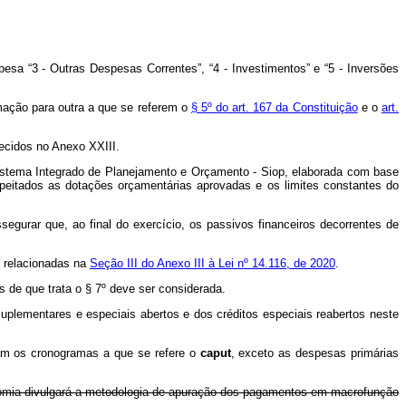
esa “3 - Outras Despesas Correntes”, “4 - Investimentos” e “5 - Inversões
mação para outra a que se referem o
§ 5º do art. 167 da Constituição
e o
art.
lecidos no Anexo XXIII.
istema Integrado de Planejamento e Orçamento - Siop, elaborada com base
speitados as dotações orçamentárias aprovadas e os limites constantes do
gurar que, ao final do exercício, os passivos financeiros decorrentes de
 relacionadas na
Seção III do Anexo III à Lei nº 14.116, de 2020
.
s de que trata o § 7º deve ser considerada.
suplementares e especiais abertos e dos créditos especiais reabertos neste
gram os cronogramas a que se refere o
caput
, exceto as despesas primárias
onomia divulgará a metodologia de apuração dos pagamentos em macrofunção