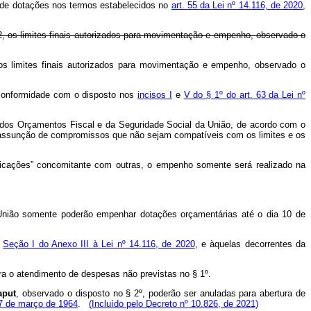
a de dotações nos termos estabelecidos no
art. 55 da Lei nº 14.116, de 2020
,
22, os limites finais autorizados para movimentação e empenho, observado o
os limites finais autorizados para movimentação e empenho, observado o
 conformidade com o disposto nos
incisos I
e
V do § 1º do art. 63 da Lei nº
s dos Orçamentos Fiscal e da Seguridade Social da União, de acordo com o
a assunção de compromissos que não sejam compatíveis com os limites e os
licações” concomitante com outras, o empenho somente será realizado na
União somente poderão empenhar dotações orçamentárias até o dia 10 de
a
Seção I do Anexo III à Lei nº 14.116, de 2020
, e àquelas decorrentes da
a o atendimento de despesas não previstas no § 1º.
aput
, observado o disposto no § 2º, poderão ser anuladas para abertura de
 17 de março de 1964
.
(Incluído pelo Decreto nº 10.826, de 2021)