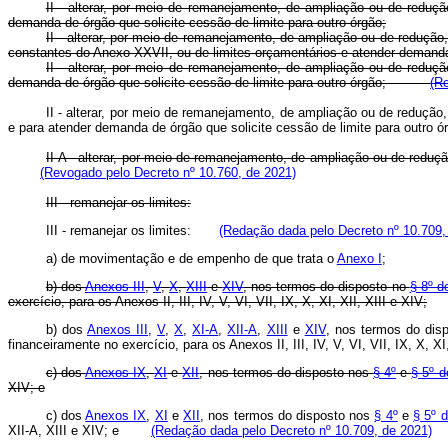
II - alterar, por meio de remanejamento, de ampliação ou de reduç
demanda de órgão que solicite cessão de limite para outro órgão;
II - alterar, por meio de remanejamento, de ampliação ou de reduçã
constantes do Anexo XXVII, ou de limites orçamentários e atender deman
II - alterar, por meio de remanejamento, de ampliação ou de reduç
demanda de órgão que solicite cessão de limite para outro órgão;
(R
II - alterar, por meio de remanejamento, de ampliação ou de reduçã
e para atender demanda de órgão que solicite cessão de limite para o
II-A - alterar, por meio de remanejamento, de ampliação ou de reduç
(Revogado pelo Decreto nº 10.760, de 2021)
III - remanejar os limites:
III - remanejar os limites:
(Redação dada pelo Decreto nº 10.709,
a) de movimentação e de empenho de que trata o
Anexo I
;
b) dos
Anexos III
,
V
,
X
,
XIII
e
XIV
, nos termos do disposto no
§ 8º d
exercício, para os Anexos II, III, IV, V, VI, VII, IX, X, XI, XII, XIII e XIV;
b) dos
Anexos III
,
V
,
X
,
XI-A
,
XII-A
,
XIII
e
XIV
, nos termos do dis
financeiramente no exercício, para os Anexos II, III, IV, V, VI, VII, IX, X
c) dos
Anexos IX
,
XI
e
XII
, nos termos do disposto nos
§ 4º
e
§ 5º d
XIV; e
c) dos
Anexos IX
,
XI
e
XII
, nos termos do disposto nos
§ 4º
e
§ 5º d
XII-A, XIII e XIV; e
(Redação dada pelo Decreto nº 10.709, de 2021)