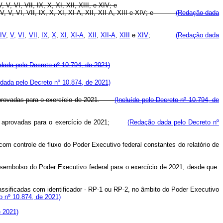
V, V, VI, VII, IX, X, XI, XII, XIII, e XIV; e
, IV, V, VI, VII, IX, X, XI, XI-A, XII, XII-A, XIII e XIV; e
(Redação dada
IV
,
V,
VI
,
VII
,
IX
,
X
,
XI
,
XI-A
,
XII
,
XII-A
,
XIII
e
XIV
;
(Redação dada
dada pelo Decreto nº 10.794, de 2021)
dada pelo Decreto nº 10.874, de 2021)
s aprovadas para o exercício de 2021.
(Incluído pelo Decreto nº 10.794, de
 aprovadas para o exercício de 2021;
(Redação dada pelo Decreto nº
m controle de fluxo do Poder Executivo federal constantes do relatório de
sembolso do Poder Executivo federal para o exercício de 2021, desde que:
lassificadas com identificador - RP-1 ou RP-2, no âmbito do Poder Executivo
o nº 10.874, de 2021)
e 2021)