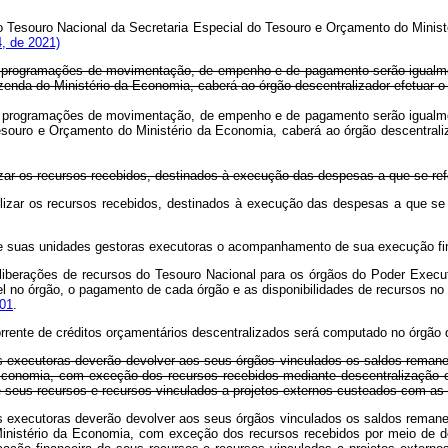
do Tesouro Nacional da Secretaria Especial do Tesouro e Orçamento do Mini
, de 2021)
as programações de movimentação, de empenho e de pagamento serão igualmen
zenda do Ministério da Economia, caberá ao órgão descentralizador efetuar o
as programações de movimentação, de empenho e de pagamento serão igualmen
 Tesouro e Orçamento do Ministério da Economia, caberá ao órgão descentr
izar os recursos recebidos, destinados à execução das despesas a que se r
ilizar os recursos recebidos, destinados à execução das despesas a que s
de suas unidades gestoras executoras o acompanhamento de sua execução fi
s liberações de recursos do Tesouro Nacional para os órgãos do Poder Exe
el no órgão, o pagamento de cada órgão e as disponibilidades de recursos no
001
.
rente de créditos orçamentários descentralizados será computado no órgão d
 executoras deverão devolver aos seus órgãos vinculados os saldos remanes
 Economia, com exceção dos recursos recebidos mediante descentralização e
de seus recursos e recursos vinculados a projetos externos custeados com as 
 executoras deverão devolver aos seus órgãos vinculados os saldos remanes
inistério da Economia, com exceção dos recursos recebidos por meio de de