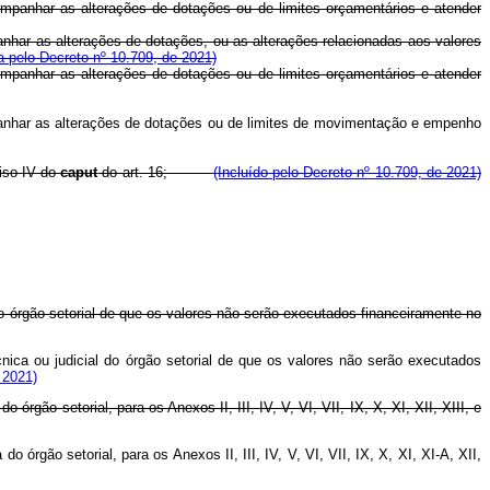
mpanhar as alterações de dotações ou de limites orçamentários e atender
har as alterações de dotações, ou as alterações relacionadas aos valores
 pelo Decreto nº 10.709, de 2021)
mpanhar as alterações de dotações ou de limites orçamentários e atender
har as alterações de dotações ou de limites de movimentação e empenho
iso IV do
caput
do art. 16;
(Incluído pelo Decreto nº 10.709, de 2021)
l do órgão setorial de que os valores não serão executados financeiramente no
écnica ou judicial do órgão setorial de que os valores não serão executados
 2021)
 do órgão setorial, para os Anexos II, III, IV, V, VI, VII, IX, X, XI, XII, XIII, e
 do órgão setorial, para os Anexos II, III, IV, V, VI, VII, IX, X, XI, XI-A, XII,