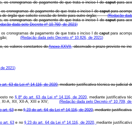
ão, os cronogramas de pagamento de que trata o inciso I do
caput
para aco
o, os cronogramas de pagamento de que trata o inciso I do
caput
para acompan
da de órgão que solicite cessão de limite para outro órgão;
(Redação dada
ão, os cronogramas de pagamento de que trata o inciso I do
caput
para aco
edação dada pelo Decreto nº 10.760, de 2021)
o, os cronogramas de pagamento de que trata o inciso I do
caput
para acompan
utro órgão;
(Redação dada pelo Decreto nº 10.826, de 2021)
ão, os valores constantes do
Anexo XXVII,
observado o prazo previsto no inc
 de 2021)
o art. 63 da Lei nº 14.116, de 2020
, mediante justificativa técnica ou judicia
posto no
§ 8º do art. 63 da Lei nº 14.116, de 2020
, mediante justificativa t
, XI, XI-A, XII, XII-A, XIII e XIV;
(Redação dada pelo Decreto nº 10.709, de
o art. 63
e no
§ 23 do art. 64 da Lei nº 14.116, de 2020
, mediante justificativa
o art. 63
e no
§ 23 do art. 64 da Lei nº 14.116, de 2020,
mediante justificativa