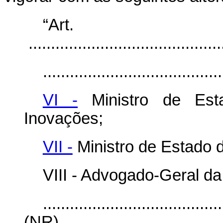
“Ar
...........................................
........................................
VI -
Ministro de Esta
Inovações;
VII -
Ministro de Estado 
VIII - Advogado-Geral da
........................................
(NR)