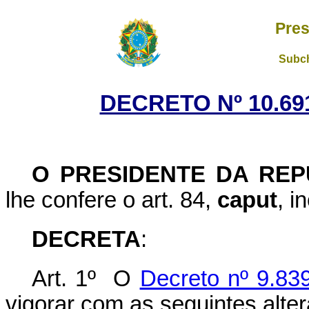
Pres
Subch
DECRETO Nº 10.691
O PRESIDENTE DA REP
lhe confere o art. 84,
caput
, i
DECRETA
:
Art. 1º O
Decreto nº 9.83
vigorar com as seguintes alte