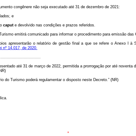
strumento congênere não seja executado até 31 de dezembro de 2021:
lados; e
 o
caput
e devolvido nas condições e prazos referidos.
o Turismo emitirá comunicado para informar o procedimento para emissão das
os apresentarão o relatório de gestão final a que se refere o Anexo I à S
ei nº 14.017, de 2020.
..................................
sentado até 31 de março de 2022, permitida a prorrogação por até noventa dia
(NR)
rio do Turismo poderá regulamentar o disposto neste Decreto.” (NR)
lica.
*