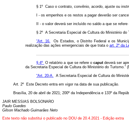
§ 1º Caso o contrato, convênio, acordo, ajuste ou in
I - os empenhos e os restos a pagar deverão ser cance
II - o valor deverá ser incluído no saldo a que se refere
§ 2º A Secretaria Especial de Cultura do Ministério d
“Art. 16.
Os Estados, o Distrito Federal e os Municípi
realização das ações emergenciais de que trata o
art. 2º da L
................................................................................
§ 4º
O relatório a que se refere o
caput
deverá ser apre
da Secretaria Especial de Cultura do Ministério do Turismo.” 
“Art. 20-A.
A Secretaria Especial de Cultura do Ministé
Art. 2º Este Decreto entra em vigor na data de sua publicação.
Brasília, 20 de abril de 2021; 200º da Independência e 133º da Repúb
JAIR MESSIAS BOLSONARO
Paulo Guedes
Gilson Machado Guimarães Neto
Este texto não substitui o publicado no DOU de 20.4.2021
- Edição extra