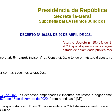
Presidência da República
Secretaria-Geral
Subchefia para Assuntos Jurídicos
DECRETO Nº 10.683, DE 20 DE ABRIL DE 2021
Altera o Decreto nº 10.464, de 
2020, que dispõe sobre as açõe
estado de calamidade pública rec
ere o art. 84,
caput
, inciso IV, da Constituição, e tendo em vista o disposto 
rar com as seguintes alterações:
...............................
.................................
017, de 2020,
as despesas empenhadas e inscritas em restos a pagar soment
0.579, de 18 de dezembro de 2020,
forem atendidas.” (NR)
e que trata o art. 11 em 31 de dezembro de 2021 deverá ser restituído à Con
a União.