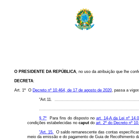
O PRESIDENTE DA REPÚBLICA
, no uso da atribuição que lhe conf
DECRETA
:
Art. 1º O
Decreto nº 10.464, de 17 de agosto de 2020
, passa a vigo
“Art.11. ....................................................................
................................................................................
§ 7º
Para fins do disposto no
art. 14-A da Lei nº 14.
condições estabelecidas no
caput
do
art. 2º do Decreto nº 1
“Art. 15.
O saldo remanescente das contas específicas d
meio da emissão e do pagamento de Guia de Recolhimento d