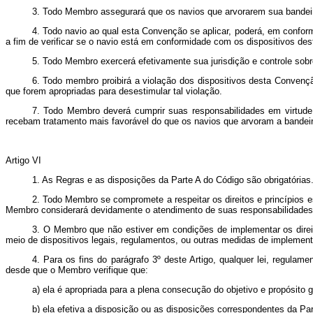
3. Todo Membro assegurará que os navios que arvorarem sua bandeir
4. Todo navio ao qual esta Convenção se aplicar, poderá, em confor
a fim de verificar se o navio está em conformidade com os dispositivos de
5. Todo Membro exercerá efetivamente sua jurisdição e controle sobr
6. Todo membro proibirá a violação dos dispositivos desta Convenç
que forem apropriadas para desestimular tal violação.
7. Todo Membro deverá cumprir suas responsabilidades em virtude
recebam tratamento mais favorável do que os navios que arvoram a bandeir
Artigo VI
1. As Regras e as disposições da Parte A do Código são obrigatórias
2. Todo Membro se compromete a respeitar os direitos e princípios 
Membro considerará devidamente o atendimento de suas responsabilidades 
3. O Membro que não estiver em condições de implementar os direit
meio de dispositivos legais, regulamentos, ou outras medidas de implement
4. Para os fins do parágrafo 3º deste Artigo, qualquer lei, regul
desde que o Membro verifique que:
a) ela é apropriada para a plena consecução do objetivo e propósito
b) ela efetiva a disposição ou as disposições correspondentes da Pa