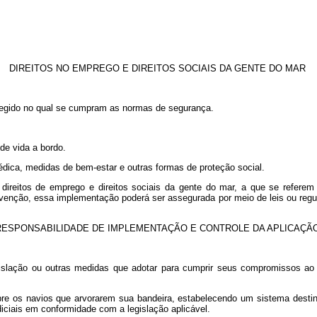
DIREITOS NO EMPREGO E DIREITOS SOCIAIS DA GENTE DO MAR
rotegido no qual se cumpram as normas de segurança.
de vida a bordo.
édica, medidas de bem-estar e outras formas de proteção social.
 direitos de emprego e direitos sociais da gente do mar, a que se refere
enção, essa implementação poderá ser assegurada por meio de leis ou regul
RESPONSABILIDADE DE IMPLEMENTAÇÃO E CONTROLE DA APLICAÇÃ
egislação ou outras medidas que adotar para cumprir seus compromissos a
bre os navios que arvorarem sua bandeira, estabelecendo um sistema desti
diciais em conformidade com a legislação aplicável.