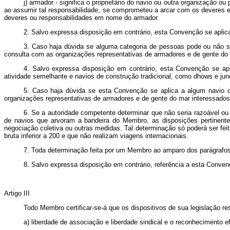
j) armador - significa o proprietário do navio ou outra organização 
ao assumir tal responsabilidade, se comprometeu a arcar com os deveres 
deveres ou responsabilidades em nome do armador.
2. Salvo expressa disposição em contrário, esta Convenção se aplica
3. Caso haja dúvida se alguma categoria de pessoas pode ou não 
consulta com as organizações representativas de armadores e de gente do 
4. Salvo expressa disposição em contrário, esta Convenção se ap
atividade semelhante e navios de construção tradicional, como dhows e ju
5. Caso haja dúvida se esta Convenção se aplica a algum navio 
organizações representativas de armadores e de gente do mar interessados
6. Se a autoridade competente determinar que não seria razoável ou 
de navios que arvoram a bandeira do Membro, as disposições pertinente
negociação coletiva ou outras medidas. Tal determinação só poderá ser f
bruta inferior a 200 e que não realizam viagens internacionais.
7. Toda determinação feita por um Membro ao amparo dos parágrafos 
8. Salvo expressa disposição em contrário, referência a esta Conve
Artigo III
Todo Membro certificar-se-á que os dispositivos de sua legislação r
a) liberdade de associação e liberdade sindical e o reconhecimento ef