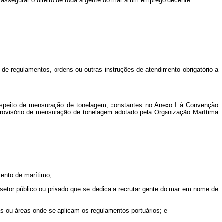
e assegurar o direito de toda a gente do mar a um emprego decente.
o de regulamentos, ordens ou outras instruções de atendimento obrigatório a
 respeito de mensuração de tonelagem, constantes no Anexo I à Convenção
rovisório de mensuração de tonelagem adotado pela Organização Marítima
mento de marítimo;
o setor público ou privado que se dedica a recrutar gente do mar em nome de
s ou áreas onde se aplicam os regulamentos portuários; e