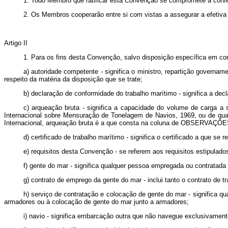
1. Todo Membro que ratificar esta Convenção se compromete a conferi
2. Os Membros cooperarão entre si com vistas a assegurar a efetiv
Artigo II
1. Para os fins desta Convenção, salvo disposição específica em con
a) autoridade competente - significa o ministro, repartição governam
respeito da matéria da disposição que se trate;
b) declaração de conformidade do trabalho marítimo - significa a dec
c) arqueação bruta - significa a capacidade do volume de carga a
Internacional sobre Mensuração de Tonelagem de Navios, 1969, ou de qu
Internacional, arqueação bruta é a que consta na coluna de OBSERVAÇÕES 
d) certificado de trabalho marítimo - significa o certificado a que se r
e) requisitos desta Convenção - se referem aos requisitos estipulad
f) gente do mar - significa qualquer pessoa empregada ou contratada
g) contrato de emprego da gente do mar - inclui tanto o contrato de 
h) serviço de contratação e colocação de gente do mar - significa q
armadores ou à colocação de gente do mar junto a armadores;
i) navio - significa embarcação outra que não navegue exclusivamen