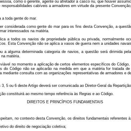
ou pessoa, como o gerente, agente ou afretador a casco nu, que houver assumi
e responsabilidades cabíveis a armadores em virtude da presente Convenção,
 a toda gente do mar.
ser considerada como gente do mar para os fins desta Convenção, a questã
mar interessados na matéria.
lica a todos os navios de propriedade pública ou privada, normalmente o
ncos. Esta Convenção não se aplica a vasos de guerra nem a unidades navais 
ou a alguma determinada categoria de navios, a questão será dirimida p
 na matéria.
viável no momento a aplicação de certos elementos específicos do Código, a 
s do Código não se aplicarão na medida em que a matéria for tratada de m
eita mediante consulta com as organizações representativas de armadores e 
3, 5 ou 6 deste Artigo deverá ser comunicada ao Diretor-Geral da Repartição
nção constituirá ao mesmo tempo referência às Regras e ao Código.
DIREITOS E PRINCÍPIOS FUNDAMENTAIS
espeitam, no contexto desta Convenção, os direitos fundamentais referentes à
etivo do direito de negociação coletiva;