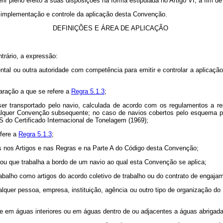
r pleno efeito a suas disposições na forma estipulada no Artigo VI, a fim d
a implementação e controle da aplicação desta Convenção.
DEFINIÇÕES E ÁREA DE APLICAÇÃO
trário, a expressão:
ental ou outra autoridade com competência para emitir e controlar a aplicaçã
laração a que se refere a
Regra 5.1.3
;
 ser transportado pelo navio, calculada de acordo com os regulamentos a
alquer Convenção subsequente; no caso de navios cobertos pelo esquema p
do Certificado Internacional de Tonelagem (1969);
efere a
Regra 5.1.3
;
os nos Artigos e nas Regras e na Parte A do Código desta Convenção;
 ou que trabalha a bordo de um navio ao qual esta Convenção se aplica;
trabalho como artigos do acordo coletivo de trabalho ou do contrato de engaja
ualquer pessoa, empresa, instituição, agência ou outro tipo de organização d
te em águas interiores ou em águas dentro de ou adjacentes a águas abrigada