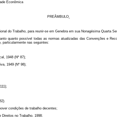
idade Econômica
PREÂMBULO
ional do Trabalho, para reunir-se em Genebra em sua Nonagésima Quarta Ses
tanto quanto possível todas as normas atualizadas das Convenções e Rec
, particularmente nas seguintes:
al, 1948 (Nº 87);
iva, 1949 (Nº 98);
111);
82).
ver condições de trabalho decentes;
Direitos no Trabalho, 1998;