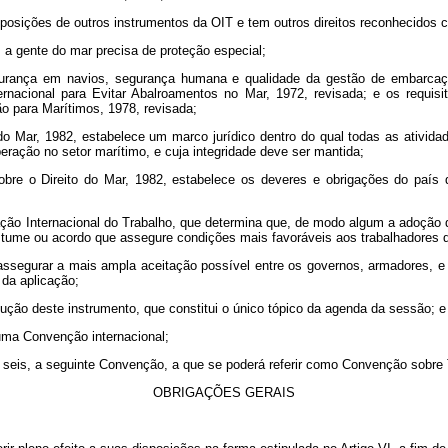
sições de outros instrumentos da OIT e tem outros direitos reconhecidos co
 a gente do mar precisa de proteção especial;
egurança em navios, segurança humana e qualidade da gestão de embarcaçõ
nacional para Evitar Abalroamentos no Mar, 1972, revisada; e os requis
ão para Marítimos, 1978, revisada;
o Mar, 1982, estabelece um marco jurídico dentro do qual todas as ativid
peração no setor marítimo, e cuja integridade deve ser mantida;
e o Direito do Mar, 1982, estabelece os deveres e obrigações do país da
zação Internacional do Trabalho, que determina que, de modo algum a adoção
ostume ou acordo que assegure condições mais favoráveis aos trabalhadore
ssegurar a mais ampla aceitação possível entre os governos, armadores, e
 da aplicação;
ução deste instrumento, que constitui o único tópico da agenda da sessão; e
uma Convenção internacional;
 e seis, a seguinte Convenção, a que se poderá referir como Convenção sobre
OBRIGAÇÕES GERAIS