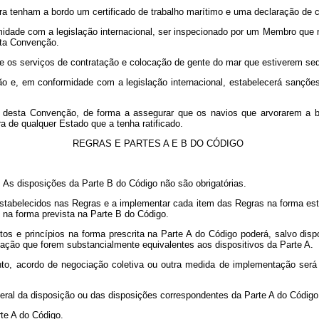
a tenham a bordo um certificado de trabalho marítimo e uma declaração de 
midade com a legislação internacional, ser inspecionado por um Membro que 
sta Convenção.
e os serviços de contratação e colocação de gente do mar que estiverem sedi
ão e, em conformidade com a legislação internacional, estabelecerá sanções
 desta Convenção, de forma a assegurar que os navios que arvorarem a b
a de qualquer Estado que a tenha ratificado.
REGRAS E PARTES A E B DO CÓDIGO
. As disposições da Parte B do Código não são obrigatórias.
estabelecidos nas Regras e a implementar cada item das Regras na forma es
na forma prevista na Parte B do Código.
os e princípios na forma prescrita na Parte A do Código poderá, salvo dis
ação que forem substancialmente equivalentes aos dispositivos da Parte A.
amento, acordo de negociação coletiva ou outra medida de implementação ser
 geral da disposição ou das disposições correspondentes da Parte A do Código
rte A do Código.