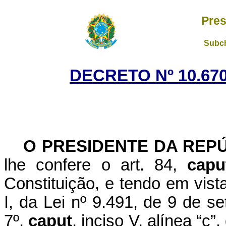
Pres
Subch
DECRETO Nº 10.670
O PRESIDENTE DA REP
lhe confere o art. 84,
capu
Constituição, e tendo em vista
I, da Lei nº 9.491, de 9 de se
7º,
caput
, inciso V, alínea “c