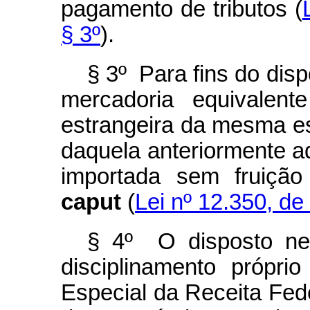
pagamento de tributos (
§ 3º
).
§ 3º Para fins do disp
mercadoria equivalent
estrangeira da mesma es
daquela anteriormente a
importada sem fruição
caput
(
Lei nº 12.350, de 
§ 4º O disposto nes
disciplinamento próprio
Especial da Receita Fede