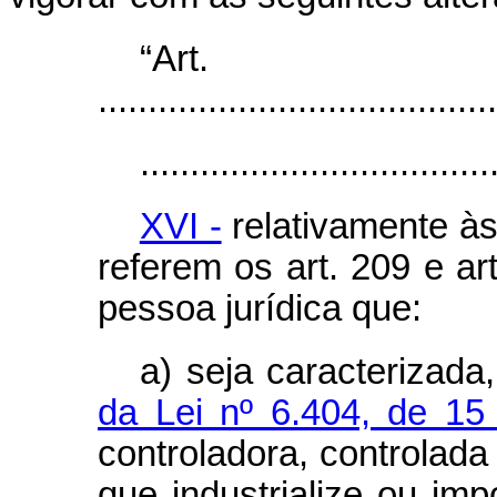
“Ar
........................................
...................................
XVI -
relativamente às
referem os art. 209 e ar
pessoa jurídica que:
a) seja caracterizada
da Lei nº 6.404, de 1
controladora, controlada
que industrialize ou imp