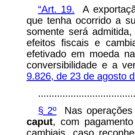
“Art. 19.
A exportaçã
que tenha ocorrido a sua
somente será admitida
efeitos fiscais e camb
efetivado em moeda nac
conversibilidade e a ve
9.826, de 23 de agosto d
...................................
§ 2º
Nas operações d
caput
, com pagamento a
cambiais, caso reconhec