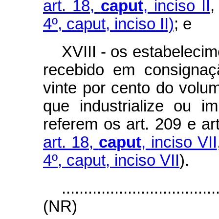
art. 18,
caput
, inciso II
,
4º, caput, inciso II)
; e
XVIII - os estabeleci
recebido em consignaç
vinte por cento do volu
que industrialize ou 
referem os art. 209 e art
art. 18,
caput
,
inciso VII
4º, caput, inciso VII
).
...................................
(NR)