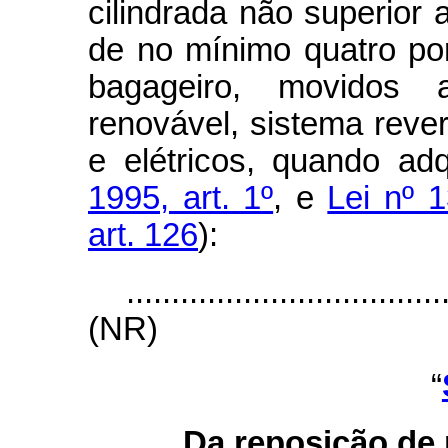
cilindrada não superior 
de no mínimo quatro por
bagageiro, movidos 
renovável, sistema reve
e elétricos, quando adq
1995, art. 1º
, e
Lei nº 
art. 126
):
...................................
(NR)
“
Da reposição de 