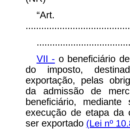
“Ar
........................................
...................................
VII -
o beneficiário d
do imposto, destinad
exportação, pelas obrig
da admissão de merca
beneficiário, mediant
execução de etapa da c
ser exportado
(Lei nº 10.