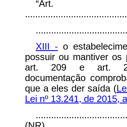
“Ar
........................................
...................................
XIII -
o estabelecime
possuir ou mantiver os
art. 209 e art. 2
documentação comproba
que a eles der saída (
Le
Lei nº 13.241, de 2015, ar
...................................
(NR)