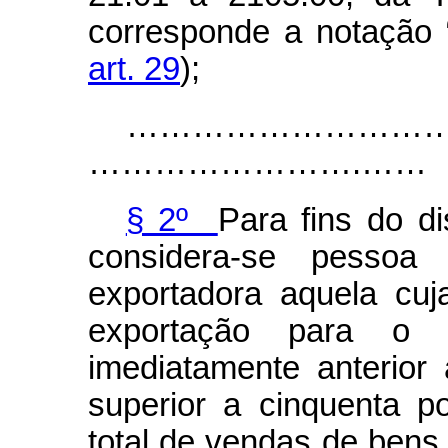
corresponde a notação 
art. 29
);
……………………………………………….
…………………….……
§ 2º
Para fins do di
considera-se pessoa j
exportadora aquela cuj
exportação para o ex
imediatamente anterior
superior a cinquenta p
total de vendas de bens