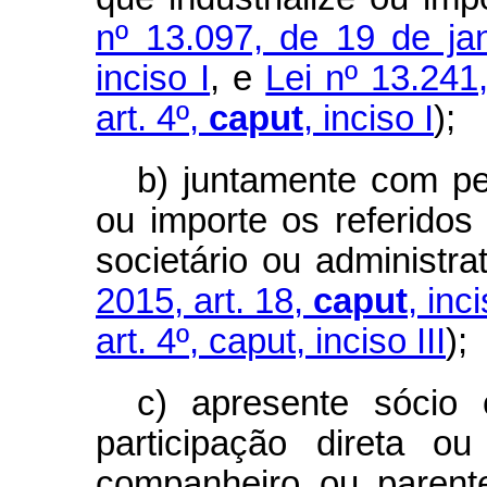
nº 13.097, de 19 de ja
inciso I
, e
Lei nº 13.24
art. 4º,
caput
,
inciso I
);
b) juntamente com pes
ou importe os referidos 
societário ou administr
2015, art. 18,
caput
,
inci
art. 4º, caput, inciso III
);
c) apresente sócio 
participação direta ou
companheiro ou parent