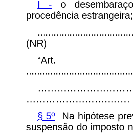
I -
o desembaraço 
procedência estrangeira;
...................................
(NR)
“Ar
........................................
……………………………………………….
…………………….…….
§ 5º
Na hipótese prev
suspensão do imposto nã