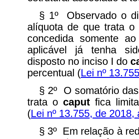
§ 1º Observado o di
alíquota de que trata o
concedida somente ao 
aplicável já tenha si
disposto no inciso I do
c
percentual (
Lei nº 13.755
§ 2º O somatório das
trata o
caput
fica limit
(
Lei nº 13.755, de 2018, a
§ 3º Em relação à red