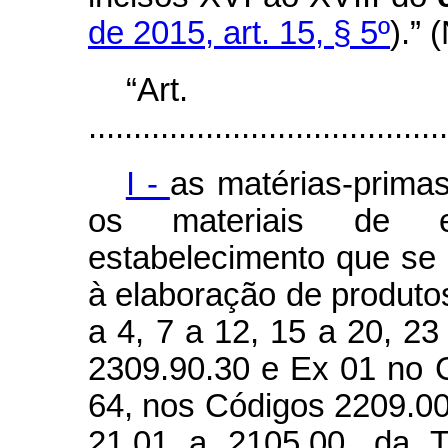
de 2015, art. 15, § 5º
).” 
“Ar
........................................
I -
as matérias-primas
os materiais de e
estabelecimento que se
à elaboração de produtos
a 4, 7 a 12, 15 a 20, 2
2309.90.30 e Ex 01 no C
64, nos Códigos 2209.00
21.01 a 2105.00, da T