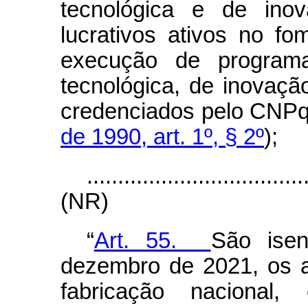
tecnológica e de ino
lucrativos ativos no f
execução de programa
tecnológica, de inovaç
credenciados pelo CNPq
de 1990, art. 1º, § 2º
);
...................................
(NR)
“
Art. 55.
São ise
dezembro de 2021, os 
fabricação nacional