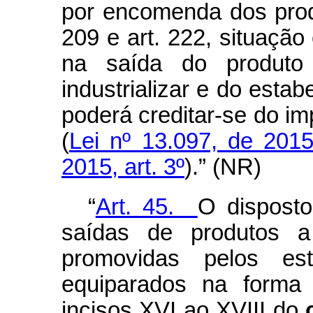
por encomenda dos prod
209 e art. 222, situaçã
na saída do produto
industrializar e do est
poderá creditar-se do im
(
Lei nº 13.097, de 2015
2015, art. 3º
).” (NR)
“
Art. 45.
O disposto
saídas de produtos a
promovidas pelos esta
equiparados na forma 
incisos XVI ao XVIII do