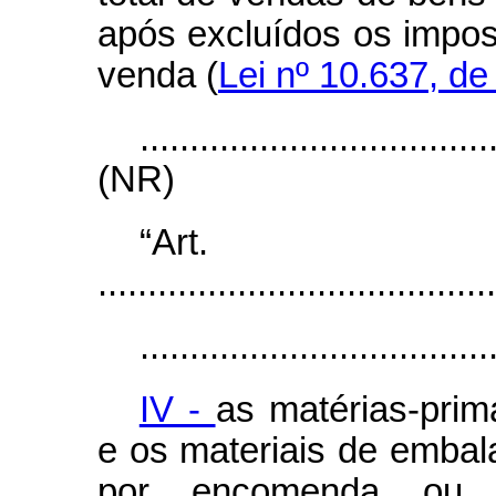
após excluídos os impos
venda (
Lei nº 10.637, de 
...................................
(NR)
“Ar
........................................
...................................
IV -
as matérias-prim
e os materiais de embal
por encomenda ou 