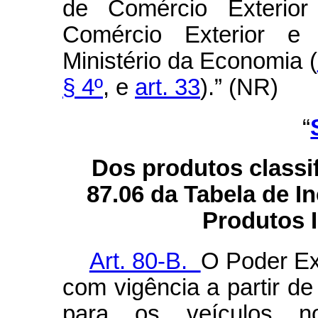
de Comércio Exterior
Comércio Exterior e 
Ministério da Economia (
§ 4º
, e
art. 33
).” (NR)
“
Dos produtos classi
87.06 da Tabela de I
Produtos I
Art. 80-B.
O Poder Exe
com vigência a partir de
para os veículos n