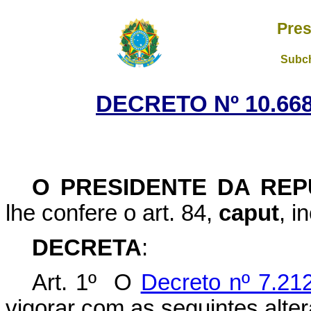
Pres
Subch
DECRETO Nº 10.668
O
PRESIDENTE DA REP
lhe confere o art. 84,
caput
, i
DECRETA
:
Art. 1º O
Decreto nº 7.21
vigorar com as seguintes alte