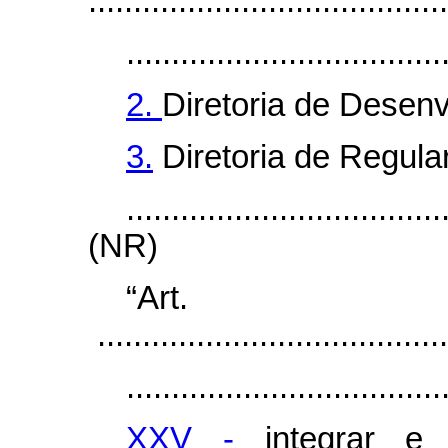
........................................
...................................
2.
Diretoria de Desenv
3.
Diretoria de Regula
...................................
(NR)
“Ar
.......................................
...................................
XXV -
integrar e