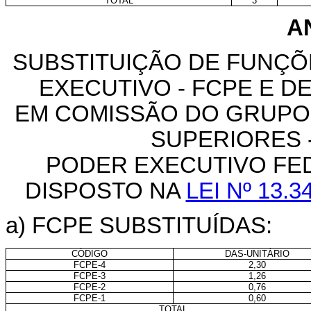
TOTAL
3
AN
SUBSTITUIÇÃO DE FUNÇ
EXECUTIVO - FCPE E 
EM COMISSÃO DO GRUPO
SUPERIORES 
PODER EXECUTIVO FE
DISPOSTO NA
LEI Nº 13.
a) FCPE SUBSTITUÍDAS:
CÓDIGO
DAS-UNITÁRIO
FCPE-4
2,30
FCPE-3
1,26
FCPE-2
0,76
FCPE-1
0,60
TOTAL