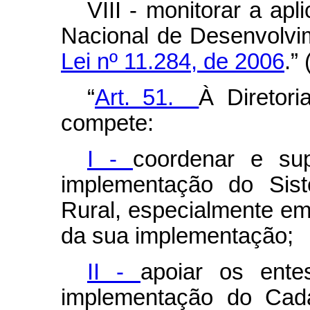
VIII - monitorar a ap
Nacional de Desenvolvime
Lei nº 11.284, de 2006
.”
“
Art. 51.
À Diretori
compete:
I -
coordenar e sup
implementação do Sis
Rural, especialmente em
da sua implementação;
II -
apoiar os ente
implementação do Cada