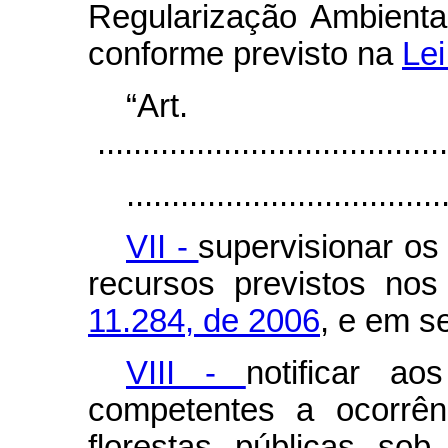
Regularização Ambiental
conforme previsto na
Lei
“Ar
.......................................
...................................
VII -
supervisionar o
recursos previstos no
11.284, de 2006
, e em s
VIII -
notificar a
competentes a ocorrên
florestas públicas so