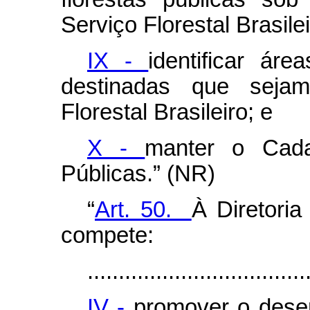
Serviço Florestal Brasilei
IX -
identificar ár
destinadas que seja
Florestal Brasileiro; e
X -
manter o Cada
Públicas.” (NR)
“
Art. 50.
À Diretoria
compete:
...................................
IV -
promover o dese