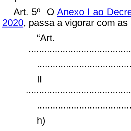
Art. 5º O
Anexo I ao Decre
2020
, passa a vigorar com as 
“Ar
.......................................
...................................
I
........................................
...................................
h)