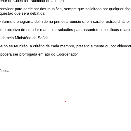
dente do Conselho Nacional de Justiça.
nvidar para participar das reuniões, sempre que solicitado por qualquer do
 questão que será debatida.
onforme cronograma definido na primeira reunião e, em caráter extraordinário
m o objetivo de estudar e articular soluções para assuntos específicos rel
ida pelo Ministério da Saúde.
ho se reunirão, a critério de cada membro, presencialmente ou por videocon
 poderá ser prorrogada em ato do Coordenador.
blica.
*