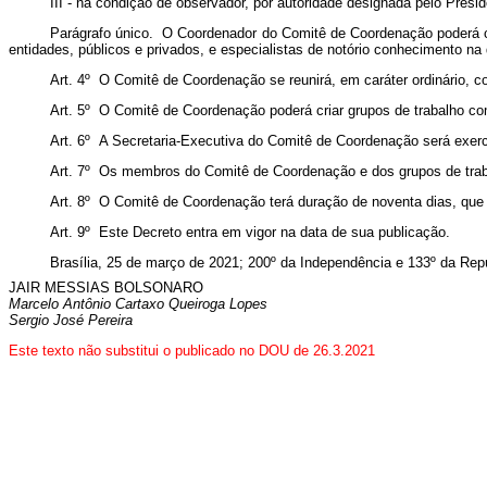
III - na condição de observador, por autoridade designada pelo Presi
Parágrafo único. O Coordenador do Comitê de Coordenação poderá co
entidades, públicos e privados, e especialistas de notório conhecimento na
Art. 4º O Comitê de Coordenação se reunirá, em caráter ordinário, c
Art. 5º O Comitê de Coordenação poderá criar grupos de trabalho co
Art. 6º A Secretaria-Executiva do Comitê de Coordenação será exerc
Art. 7º Os membros do Comitê de Coordenação e dos grupos de trabal
Art. 8º O Comitê de Coordenação terá duração de noventa dias, que
Art. 9º Este Decreto entra em vigor na data de sua publicação.
Brasília, 25 de março de 2021; 200º da Independência e 133º da Repú
JAIR MESSIAS BOLSONARO
Marcelo Antônio Cartaxo Queiroga Lopes
Sergio José Pereira
Este texto não substitui o publicado no DOU de 26.3.2021