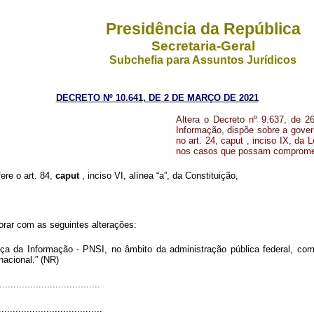
Presidência da República
Secretaria-Geral
Subchefia para Assuntos Jurídicos
DECRETO Nº 10.641, DE 2 DE MARÇO DE 2021
Altera o Decreto nº 9.637, de 2
Informação, dispõe sobre a gover
no art. 24, caput , inciso IX, da 
nos casos que possam compromet
ere o art. 84,
caput
, inciso VI, alínea “a”, da Constituição,
orar com as seguintes alterações:
nça da Informação - PNSI, no âmbito da administração pública federal, com a
nacional.” (NR)
...................................
.....................................