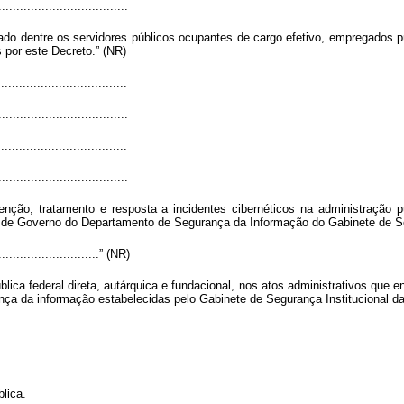
....................................
do dentre os servidores públicos ocupantes de cargo efetivo, empregados p
por este Decreto.” (NR)
...................................
....................................
...................................
....................................
ção, tratamento e resposta a incidentes cibernéticos na administração púb
 de Governo do Departamento de Segurança da Informação do Gabinete de Seg
..............................” (NR)
lica federal direta, autárquica e fundacional, nos atos administrativos que 
nça da informação estabelecidas pelo Gabinete de Segurança Institucional da
lica.