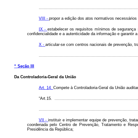
................................................................................
VIII -
propor a edição dos atos normativos necessário
IX -
estabelecer os requisitos mínimos de segurança 
confidencialidade e a autenticidade da informação e garantir
X -
articular-se com centros nacionais de prevenção, tr
..............................................................................
“
Seção III
Da Controladoria-Geral da União
Art. 14.
Compete à Controladoria-Geral da União audita
“Art.15. ....................................................................
................................................................................
VII -
instituir e implementar equipe de prevenção, tra
coordenada pelo Centro de Prevenção, Tratamento e Respo
Presidência da República;