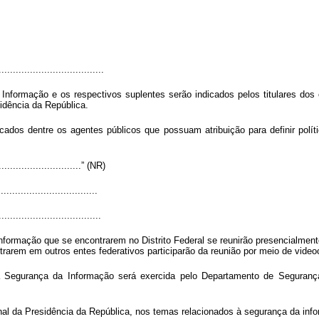
.....................................
formação e os respectivos suplentes serão indicados pelos titulares dos
idência da República.
cados dentre os agentes públicos que possuam atribuição para definir polít
...............................” (NR)
..................................
....................................
rmação que se encontrarem no Distrito Federal se reunirão presencialmente
rarem em outros entes federativos participarão da reunião por meio de video
a Segurança da Informação será exercida pelo Departamento de Segurança
al da Presidência da República, nos temas relacionados à segurança da inf