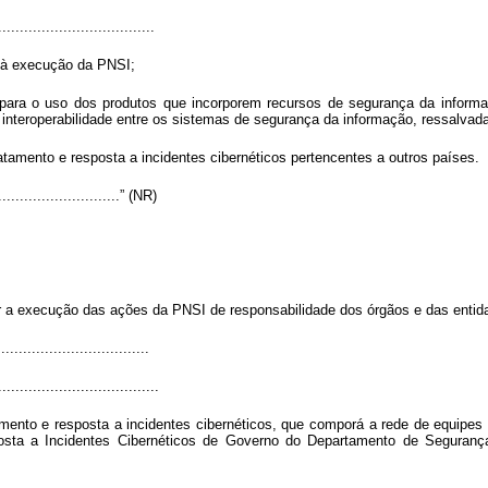
....................................
s à execução da PNSI;
para o uso dos produtos que incorporem recursos de segurança da informaç
 a interoperabilidade entre os sistemas de segurança da informação, ressalva
atamento e resposta a incidentes cibernéticos pertencentes a outros países.
..............................” (NR)
r a execução das ações da PNSI de responsabilidade dos órgãos e das entidad
..................................
.....................................
tamento e resposta a incidentes cibernéticos, que comporá a rede de equipes
sta a Incidentes Cibernéticos de Governo do Departamento de Segurança