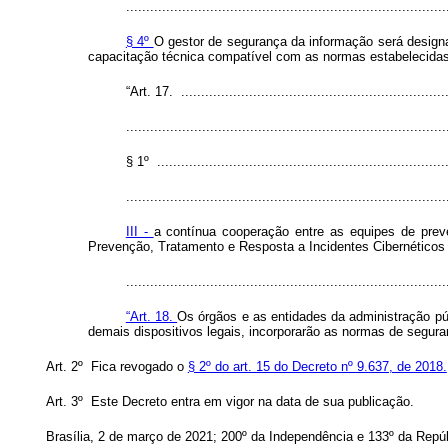
................................................................................
§ 4º
O gestor de segurança da informação será designa
capacitação técnica compatível com as normas estabelecidas 
“Art. 17. ...................................................................
................................................................................
§ 1º .........................................................................
................................................................................
III -
a contínua cooperação entre as equipes de preven
Prevenção, Tratamento e Resposta a Incidentes Cibernéticos
..............................................................................
“Art. 18.
Os órgãos e as entidades da administração púb
demais dispositivos legais, incorporarão as normas de segura
Art. 2º Fica revogado o
§ 2º do art. 15 do Decreto nº 9.637, de 2018.
Art. 3º Este Decreto entra em vigor na data de sua publicação.
Brasília, 2 de março de 2021; 200º da Independência e 133º da Repúb