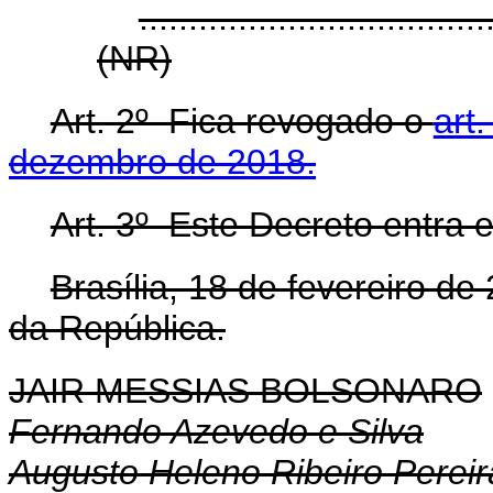
...................................
(NR)
Art. 2º Fica revogado o
art
dezembro de 2018.
Art. 3º Este Decreto entra 
Brasília, 18 de fevereiro d
da República.
JAIR MESSIAS BOLSONARO
Fernando Azevedo e Silva
Augusto Heleno Ribeiro Pereir