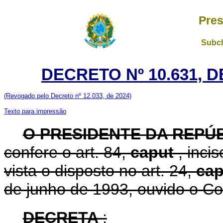
Pres
Subch
DECRETO Nº 10.631, D
(Revogado pelo Decreto nº 12.033, de 2024)
Texto para impressão
O PRESIDENTE DA REPÚ
confere o art. 84,
caput
, inci
vista o disposto no art. 24,
ca
de junho de 1993, ouvido o Co
DECRETA
: