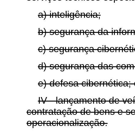
a) inteligência;
b) segurança da infor
c) segurança cibernéti
d) segurança das com
e) defesa cibernética; 
IV - lançamento de veí
contratação de bens e se
operacionalização.