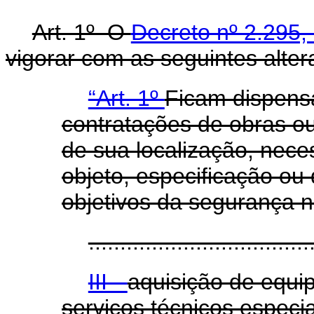
Art. 1º O
Decreto nº 2.295,
vigorar com as seguintes alter
“Art. 1º
Ficam dispensa
contratações de obras o
de sua localização, nece
objeto, especificação ou
objetivos da segurança na
...................................
III -
aquisição de equi
serviços técnicos especi