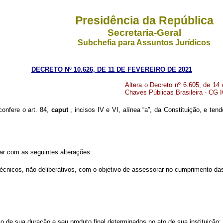
Presidência da República
Secretaria-Geral
Subchefia para Assuntos Jurídicos
DECRETO Nº 10.626, DE 11 DE FEVEREIRO DE 2021
Altera o Decreto nº 6.605, de 14
Chaves Públicas Brasileira - CG I
confere o art. 84,
caput
, incisos IV e VI, alínea “a”, da Constituição, e te
rar com as seguintes alterações:
 técnicos, não deliberativos, com o objetivo de assessorar no cumprimento d
o de sua duração e seu produto final determinados no ato de sua instituição;