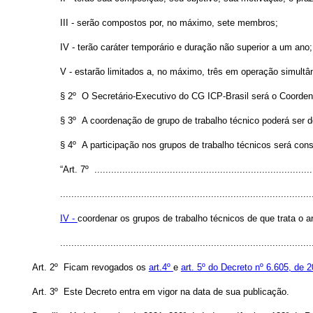
III - serão compostos por, no máximo, sete membros;
IV - terão caráter temporário e duração não superior a um ano;
V - estarão limitados a, no máximo, três em operação simultâ
§ 2º O Secretário-Executivo do CG ICP-Brasil será o Coordena
§ 3º A coordenação de grupo de trabalho técnico poderá ser del
§ 4º A participação nos grupos de trabalho técnicos será cons
“Art. 7º ...............................................................................
..........................................................................................
IV -
coordenar os grupos de trabalho técnicos de que trata o ar
........................................................................................
Art. 2º Ficam revogados os
art.4º
e
art. 5º do Decreto nº 6.605, de 2
Art. 3º Este Decreto entra em vigor na data de sua publicação.