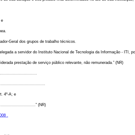
 e
nea.
dor-Geral dos grupos de trabalho técnicos.
egada a servidor do Instituto Nacional de Tecnologia da Informação - ITI, por
iderada prestação de serviço público relevante, não remunerada.” (NR)
..............................
......................................
t. 4º-A; e
................................” (NR)
008 .