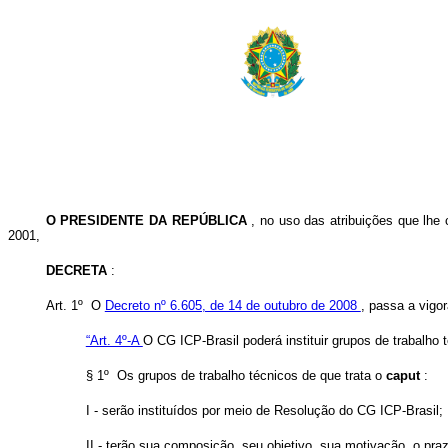
O PRESIDENTE DA REPÚBLICA
, no uso das atribuições que lhe 
2001,
DECRETA
:
Art. 1º O
Decreto nº 6.605, de 14 de outubro de 2008
, passa a vigo
“Art. 4º-A
O CG ICP-Brasil poderá instituir grupos de trabalho
§ 1º Os grupos de trabalho técnicos de que trata o
caput
:
I - serão instituídos por meio de Resolução do CG ICP-Brasil;
II - terão sua composição, seu objetivo, sua motivação, o praz