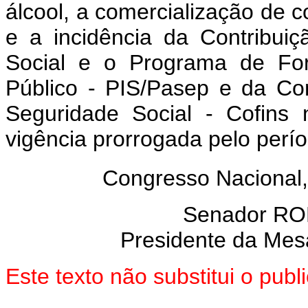
álcool, a comercialização de c
e a
incidência
da
Contribuiç
Social
e
o
Programa
de
Fo
Público
-
PIS/Pasep
e
da
Co
Seguridade
Social -
Cofins 
vigência
prorrogada pelo perío
Congresso Nacional,
Senador R
Presidente da Mes
Este texto não substitui o pu