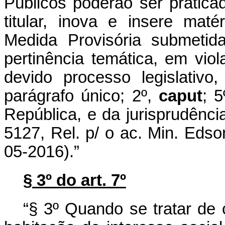
Públicos poderão ser praticad
titular, inova e insere maté
Medida Provisória submetid
pertinência temática, em vio
devido processo legislativ
parágrafo único; 2º,
caput
; 
República, e da jurisprudênc
5127, Rel. p/ o ac. Min. Edso
05-2016).”
§ 3º do art. 7º
“§ 3º Quando se tratar de 