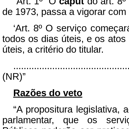
“Art. 1
º O
caput
do art. 8º
de 1973, passa a vigorar com 
‘Art. 8º O serviço começa
todos os dias úteis, e os ato
úteis, a critério do titular.
............................................
(NR)”
Razões do veto
“A propositura legislativa,
parlamentar, que os servi