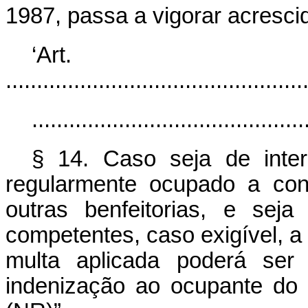
1987, passa a vigorar acresci
‘Ar
................................................
............................................
§ 14. Caso seja de inte
regularmente ocupado a con
outras benfeitorias, e sej
competentes, caso exigível, a 
multa aplicada poderá se
indenização ao ocupante do 