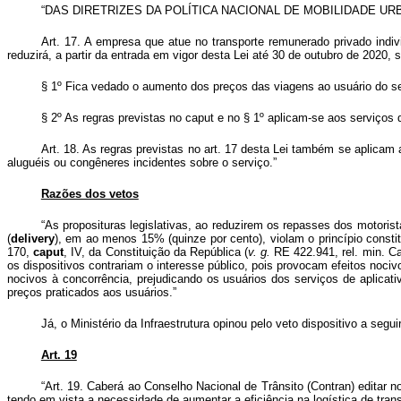
“DAS DIRETRIZES DA POLÍTICA NACIONAL DE MOBILIDADE UR
Art. 17. A empresa que atue no transporte remunerado privado indiv
reduzirá, a partir da entrada em vigor desta Lei até 30 de outubro de 202
§ 1º Fica vedado o aumento dos preços das viagens ao usuário do s
§ 2º As regras previstas no
caput
e no § 1º aplicam-se aos serviços d
Art. 18. As regras previstas no art. 17 desta Lei também se aplicam
aluguéis ou congêneres incidentes sobre o serviço.”
Razões dos vetos
“As proposituras legislativas, ao reduzirem os repasses dos motoris
(
delivery
), em ao menos 15% (quinze por cento), violam o princípio constitu
170,
caput
, IV, da Constituição da República (
v. g.
RE 422.941, rel. min. Ca
os dispositivos contrariam o interesse público, pois provocam efeitos noc
nocivos à concorrência, prejudicando os usuários dos serviços de aplicat
preços praticados aos usuários.”
Já, o Ministério da Infraestrutura opinou pelo veto dispositivo a seguir
Art. 19
“Art. 19.
Caberá ao Conselho Nacional de Trânsito (Contran) editar n
tendo em vista a necessidade de aumentar a eficiência na logística de tra