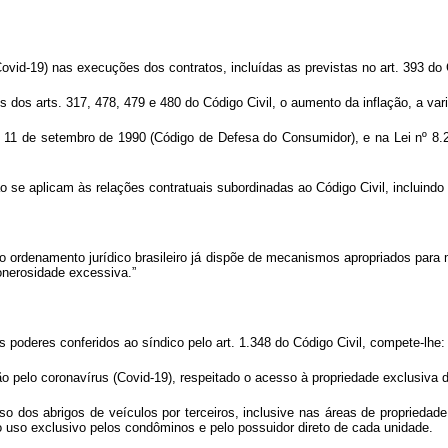
id-19) nas execuções dos contratos, incluídas as previstas no art. 393 do Cód
s dos arts. 317, 478, 479 e 480 do Código Civil, o aumento da inflação, a va
 de 11 de setembro de 1990 (Código de Defesa do Consumidor), e na Lei nº 8
o se aplicam às relações contratuais subordinadas ao Código Civil, incluind
que o ordenamento jurídico brasileiro já dispõe de mecanismos apropriados pa
 onerosidade excessiva.”
s poderes conferidos ao síndico pelo art. 1.348 do Código Civil, compete-lhe:
ção pelo coronavírus (Covid-19), respeitado o acesso à propriedade exclusiva
e o uso dos abrigos de veículos por terceiros, inclusive nas áreas de propri
o uso exclusivo pelos condôminos e pelo possuidor direto de cada unidade.