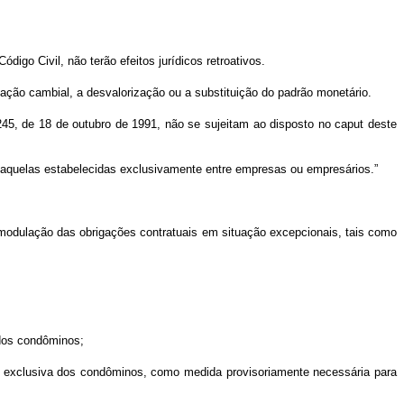
igo Civil, não terão efeitos jurídicos retroativos.
riação cambial, a desvalorização ou a substituição do padrão monetário.
.245, de 18 de outubro de 1991, não se sujeitam ao disposto no
caput
deste
o aquelas estabelecidas exclusivamente entre empresas ou empresários.”
ra modulação das obrigações contratuais em situação excepcionais, tais como
 dos condôminos;
edade exclusiva dos condôminos, como medida provisoriamente necessária para