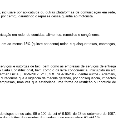
, inclusive por aplicativos ou outras plataformas de comunicação em rede,
por cento), garantindo o repasse dessa quantia ao motorista.
municação em rede, de comidas, alimentos, remédios e congêneres.
idas em ao menos 15% (quinze por cento) todas e quaisquer taxas, cobranças,
s serviços e outorgas de taxi, bem como às empresas de serviços de entrega
a Carta Constitucional, bem como o da livre concorrência, insculpido no art.
ármen Lúcia, j. 18-9-2012, 2ª T,
DJE
de 4-10-2012; dentre outros). Ademais,
is duradouros que a vigência da medida gerando, por consequência, impactos
re empresas, uma vez que estabelece uma forma de restrição ou controle de
o disposto nos arts. 99 e 100 da Lei nº 9.503, de 23 de setembro de 1997,
e dos efeitos decorrentes da pandemia do coronavírus (Covid-19).