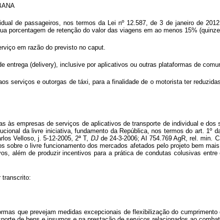
BANA
idual de passageiros, nos termos da Lei nº 12.587, de 3 de janeiro de 2012
0, sua porcentagem de retenção do valor das viagens em ao menos 15% (quinze 
erviço em razão do previsto no
caput
.
e entrega (
delivery
), inclusive por aplicativos ou outras plataformas de co
 aos serviços e outorgas de táxi, para a finalidade de o motorista ter reduz
tas às empresas de serviços de aplicativos de transporte de individual e do
cional da livre iniciativa, fundamento da República, nos termos do art. 1º d
rlos Velloso, j. 5-12-2005, 2ª T,
DJ
de 24-3-2006; AI 754.769 AgR, rel. min. C
ivos sobre o livre funcionamento dos mercados afetados pelo projeto bem ma
ivos, além de produzir incentivos para a prática de condutas colusivas ent
 transcrito:
ormas que prevejam medidas excepcionais de flexibilização do cumprimento d
nsporte de bens e insumos e na prestação de serviços relacionados ao combat