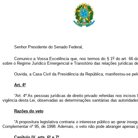
Senhor Presidente do Senado Federal,
o
Comunico a Vossa Excelência que, nos termos do § 1
do art. 66 da
sobre o Regime Jurídico Emergencial e Transitório das relações jurídicas d
Ouvida, a Casa Civil da Presidência da República, manifestou-se pel
Art. 4º
“Art. 4º As pessoas jurídicas de direito privado referidas nos inciso
vigência desta Lei, observadas as determinações sanitárias das autoridades
Razões do veto
“A propositura legislativa contraria o interesse público ao gerar in
Complementar nº 95, de 1998. Ademais, o veto não pode abranger apenas p
Capítulo IV, arts. 6º e 7º