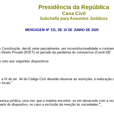
Presidência da República
Casa Civil
Subchefia para Assuntos Jurídicos
MENSAGEM Nº 331, DE 10 DE JUNHO DE 2020
 Constituição, decidi vetar parcialmente, por inconstitucionalidade e contrar
e Direito Privado (RJET) no período da pandemia do coronavírus (Covid-19)”.
o veto aos seguintes dispositivos:
s I a III do art. 44 do Código Civil deverão observar as restrições à realizaç
 locais.”
segurança jurídica, uma vez que a matéria encontra- se em desacordo com a rec
arte do dispositivo, no caso a exclusão da menção às sociedades
.”