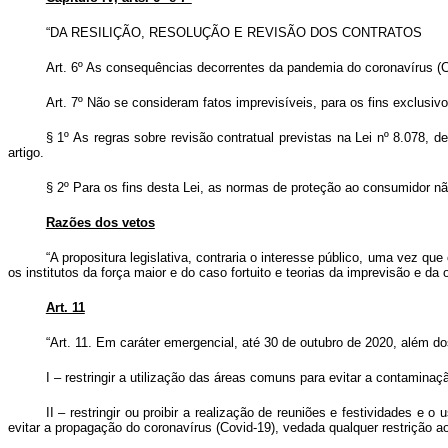
“DA RESILIÇÃO, RESOLUÇÃO E REVISÃO DOS CONTRATOS
Art. 6º As consequências decorrentes da pandemia do coronavírus (Cov
Art. 7º
Não se consideram fatos imprevisíveis, para os fins exclusivo
§ 1º As regras sobre revisão contratual previstas na Lei nº 8.078,
artigo.
§ 2º Para os fins desta Lei, as normas de proteção ao consumidor nã
Razões dos vetos
“A propositura legislativa, contraria o interesse público, uma vez 
os institutos da força maior e do caso fortuito e teorias da imprevisão e da
Art. 11
“Art. 11. Em caráter emergencial, até 30 de outubro de 2020, além do
I – restringir a utilização das áreas comuns para evitar a contamina
II – restringir ou proibir a realização de reuniões e festividades 
evitar a propagação do coronavírus (Covid-19), vedada qualquer restrição a