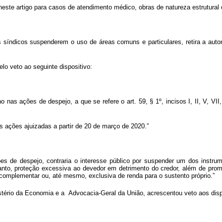
neste artigo para casos de atendimento médico, obras de natureza estrutural o
s síndicos suspenderem o uso de áreas comuns e particulares,
retira a au
elo veto ao seguinte dispositivo:
nas ações de despejo, a que se refere o art. 59, § 1º, incisos I, II, V, VII
s ações ajuizadas a partir de 20 de março de 2020.”
ações de despejo, contraria o interesse público por suspender um dos ins
tanto, proteção excessiva ao devedor em detrimento do credor, além de pro
omplementar ou, até mesmo, exclusiva de renda para o sustento próprio.”
tério da Economia e a Advocacia-Geral da União, acrescentou veto aos dispo