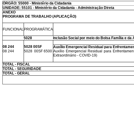
ÓRGÃO: 55000 - Ministério da Cidadania
UNIDADE: 55101 - Ministério da Cidadania - Administração Direta
ANEXO
PROGRAMA DE TRABALHO (APLICAÇÃO)
FUNCIONAL
PROGRAMÁTICA
5028
Inclusão Social por meio do Bolsa Família e da 
08 244
5028 00SF
Auxílio Emergencial Residual para Enfrentame
08 244
5028 00SF 6500
Auxílio Emergencial Residual para Enfrentamen
Extraordinário - COVID-19)
TOTAL - FISCAL
TOTAL - SEGURIDADE
TOTAL - GERAL