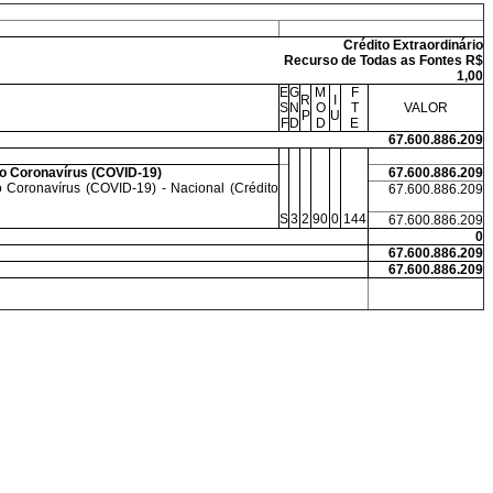
Crédito Extraordinário
Recurso de Todas as Fontes R$
1,00
E
G
M
F
R
I
S
N
O
T
VALOR
P
U
F
D
D
E
67.600.886.209
do Coronavírus (COVID-19)
67.600.886.209
 Coronavírus (COVID-19) - Nacional (Crédito
67.600.886.209
S
3
2
90
0
144
67.600.886.209
0
67.600.886.209
67.600.886.209